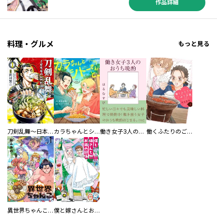
作品詳細
料理・グルメ
もっと見る
刀剣乱舞～日本号つれづれ酒～
カラちゃんとシトーさんと、 【分冊版】
働き女子3人のおうち晩酌
働くふたりのごほうび飯
異世界ちゃんこ～横綱目前に召喚されたんだが～ 【連載版】
僕と嫁さんとお酒の関係