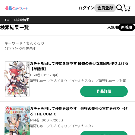
カート
検索
ログイン
会員登録
TOP
検索結果
検索結果一覧
人気順
新着順
キーワード：ちんくるり
2件中 1～2件表示中
ガチャを回して仲間を増やす 最強の美少女軍団を作り上げろ
【単話版】
1-83巻 (0～120pt)
晴野しゅー ／ちんくるり ／イセ川ヤスタカ ／晴野しゅー ／射尾卓
弥
作品詳細
ガチャを回して仲間を増やす 最強の美少女軍団を作り上げ
ろ THE COMIC
1-14巻 (600～720pt)
晴野しゅー ／ちんくるり ／イセ川ヤスタカ