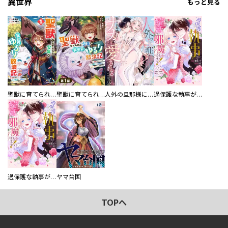
異世界
もっと見る
聖獣に育てられた少年の異世界ゆるり放浪記～神様からもらったチート魔法で、仲間たちとスローライフを満喫中～
聖獣に育てられた少年の異世界ゆるり放浪記～神様からもらったチート魔法で、仲間たちとスローライフを満喫中～【分冊版】
人外の旦那様に娶られ毎晩ナカまで愛される…。アンソロジー
過保護な執事が私の婚活を邪魔してきます！ 分冊版
過保護な執事が私の婚活を邪魔してきます！
ヤマ台国
TOPへ