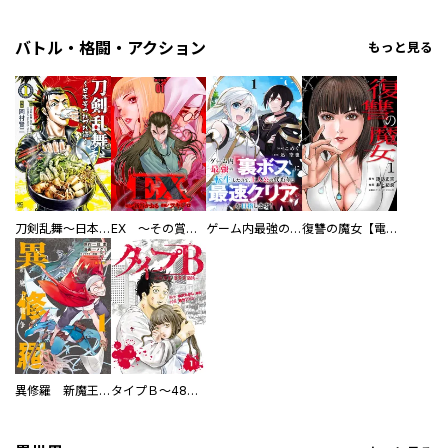
バトル・格闘・アクション
もっと見る
刀剣乱舞～日本号つれづれ酒～
EX ～その賞金稼ぎは、世界の出口を探す～【単行本版】
ゲーム内最強の『裏ボス』に転生したので、主人公の代わりに最速クリアを目指します！【電子単行本版】
復讐の魔女【電子単行本版】
異修羅 新魔王戦争
タイプＢ～48時間後、致死率100％～【単話】