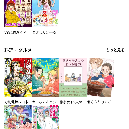
VS必勝ガイド
まさしんげ～る
料理・グルメ
もっと見る
刀剣乱舞～日本号つれづれ酒～
カラちゃんとシトーさんと、 【分冊版】
働き女子3人のおうち晩酌
働くふたりのごほうび飯