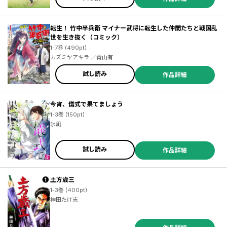
転生！ 竹中半兵衛 マイナー武将に転生した仲間たちと戦国乱
世を生き抜く（コミック）
1-7巻 (490pt)
カズミヤアキラ ／青山有
試し読み
作品詳細
今宵、儀式で果てましょう
1-3巻 (150pt)
氷凪
試し読み
作品詳細
土方歳三
1-3巻 (400pt)
神田たけ志