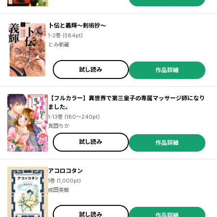
卜伝と義輝～剣術抄～
1-2巻 (584pt)
とみ新蔵
試し読み
作品詳細
【フルカラー】異世界で第三皇子の専属マッサージ師になり
ました。
1-13巻 (180～240pt)
真田ちか
試し読み
作品詳細
アコロコタン
1巻 (1,000pt)
成田英敏
試し読み
作品詳細