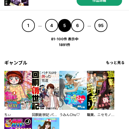
作品詳細
1
4
5
6
95
...
...
81-100件 表示中
1891件
ギャンブル
もっと見る
ちぃ
回胴創世記 パチスロを創った男達
うみんChu♡
職業、ニセモノ～あなたに偽は見抜けない【電子単行本版】