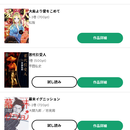
大奥より愛をこめて
1-3巻 (700pt)
松阪
作品詳細
首代引受人
1巻 (500pt)
平田弘史
試し読み
作品詳細
幕末イグニッション
1-2巻 (720pt)
大間九郎 ／忠見周
試し読み
作品詳細