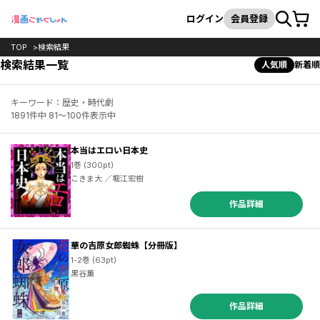
カート
検索
ログイン
会員登録
TOP
検索結果
検索結果一覧
人気順
新着順
キーワード：歴史・時代劇
1891件中 81～100件表示中
本当はエロい日本史
1巻 (300pt)
こきま大 ／堀江宏樹
作品詳細
華の吉原女郎蜘蛛【分冊版】
1-2巻 (63pt)
黒谷薫
作品詳細