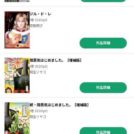
ジル・ド・レ
1巻 (530pt)
宮脇明子
作品詳細
陸蒸気はじめました。【増補版】
1巻 (630pt)
相生リサコ
作品詳細
続・陸蒸気はじめました。【増補版】
1巻 (630pt)
相生リサコ
作品詳細