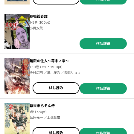
鹿鳴館奇譚
1-5巻 (100pt)
小野双葉
作品詳細
無限の住人～幕末ノ章～
1-10巻 (720～800pt)
沙村広明 ／滝川廉治 ／陶延リュウ
試し読み
作品詳細
幕末まらそん侍
1巻 (770pt)
昌原光一 ／土橋章宏
試し読み
作品詳細