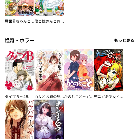
異世界ちゃんこ～横綱目前に召喚されたんだが～ 【連載版】
僕と嫁さんとお酒の関係
怪奇・ホラー
もっと見る
タイプＢ～48時間後、致死率100％～【単話】
百々とお狐の見習い巫女生活【単行本版】
かのとこと～武蔵花町怪話譚～ 【連載版】
死ニガミ少女とスマホ神