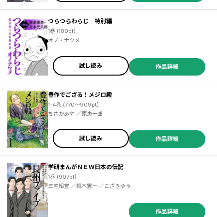
つらつらわらじ 特別編
1巻 (100pt)
オノ・ナツメ
試し読み
作品詳細
豊作でござる！メジロ殿
1-4巻 (770～909pt)
ちさかあや ／原恵一郎
試し読み
作品詳細
学研まんがＮＥＷ日本の伝記
1巻 (907pt)
三宅紹宣 ／桐木憲一 ／こざきゆう
作品詳細