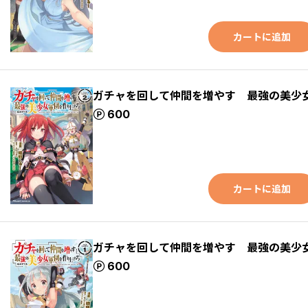
カートに追加
ガチャを回して仲間を増やす 最強の美少女軍団
ポイント
600
カートに追加
ガチャを回して仲間を増やす 最強の美少女軍団
ポイント
600