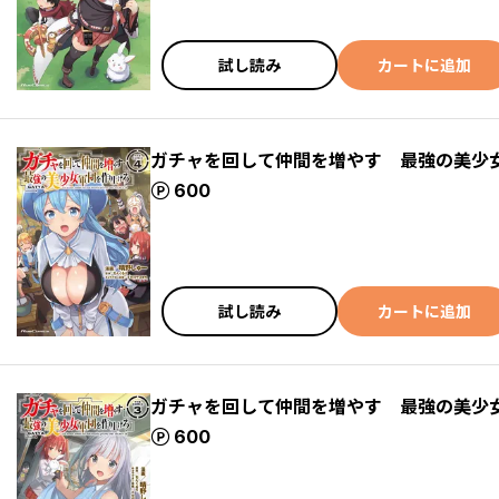
試し読み
カートに追加
ガチャを回して仲間を増やす 最強の美少女軍団
ポイント
600
試し読み
カートに追加
ガチャを回して仲間を増やす 最強の美少女軍団
ポイント
600