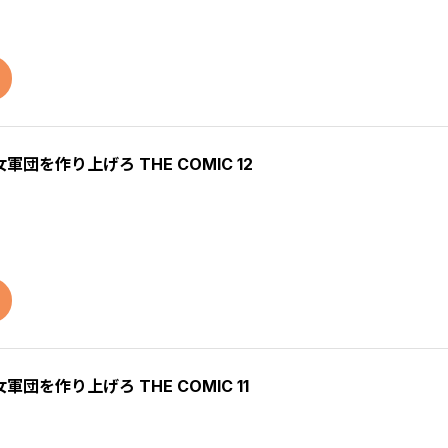
を作り上げろ THE COMIC 12
を作り上げろ THE COMIC 11