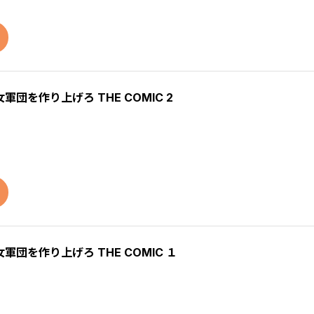
を作り上げろ THE COMIC 2
を作り上げろ THE COMIC １