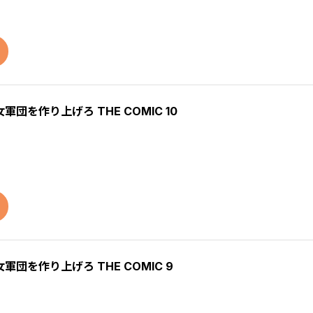
を作り上げろ THE COMIC 10
を作り上げろ THE COMIC 9