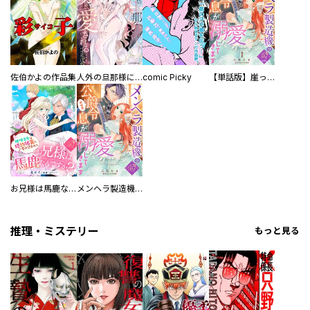
佐伯かよの作品集
人外の旦那様に娶られ毎晩ナカまで愛される…。アンソロジー
comic Picky
【単話版】崖っぷち令嬢ですが、意地と策略で幸せになります！シリーズ
お兄様は馬鹿なんですか？～地味王女は婚約破棄に巻き込まれる～
メンヘラ製造機の公爵令息（過保護）が溺愛してきます
推理・ミステリー
もっと見る