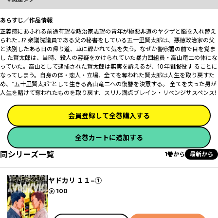
あらすじ／作品情報
正義感にあふれる前途有望な政治家志望の青年が極悪非道のヤクザと脳を入れ替え
られた...!? 衆議院議員である父の秘書をしている五十里賢太郎は、悪徳政治家の父
と決別したある日の帰り道、車に轢かれて気を失う。なぜか警察署の前で目を覚ま
し た賢太郎は、当時、殺人の容疑をかけられていた暴力団組員・高山竜二の体にな
っていた。高山として逮捕された賢太郎は無実を訴えるが、10年間服役す ることに
なってしまう。自身の体・恋人・立場、全てを奪われた賢太郎は人生を取り戻すた
め、“五十里賢太郎”として生きる高山竜二への復讐を決意する。 全てを失った男が
人生を賭けて奪われたものを取り戻す、スリル満点ブレイン・リベンジサスペンス!
会員登録して全巻購入する
全巻カートに追加する
同シリーズ一覧
1巻から
最新から
ヤドカリ １１−①
ポイント
100