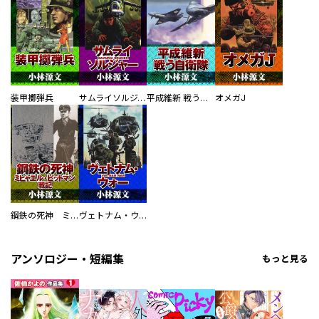
装甲擲弾兵
サムライソルジャー SAMURAI SOLDIER
平成維新 戦う自衛隊
オメガJ
鋼鉄の死神 ミヒャエル・ビットマン戦記
ヴェトナム・ウォー VIETNAM WAR
アンソロジー・短編集
もっと見る