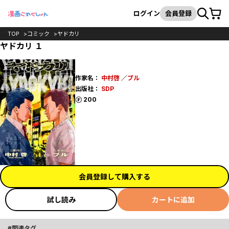
カート
検索
ログイン
会員登録
TOP
コミック
ヤドカリ
ヤドカリ １
作家名：
中村啓
／
ブル
出版社：
SDP
ポイント
200
会員登録して購入する
試し読み
カートに追加
関連タグ