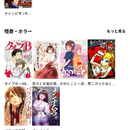
チャンピオンRED
怪奇・ホラー
もっと見る
タイプＢ～48時間後、致死率100％～【単話】
百々とお狐の見習い巫女生活【単行本版】
かのとこと～武蔵花町怪話譚～ 【連載版】
死ニガミ少女とスマホ神