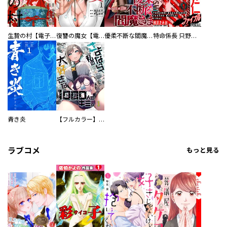
生贄の村【電子単行本版】
復讐の魔女【電子単行本版】
優柔不断な閻魔さま
特命係長 只野仁ファイナル 愛蔵版
青き炎
【フルカラー】さよなら、私の大好きな１０００人のキミ。
ラブコメ
もっと見る