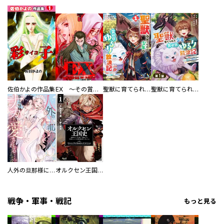
佐伯かよの作品集
EX ～その賞金稼ぎは、世界の出口を探す～【単行本版】
聖獣に育てられた少年の異世界ゆるり放浪記～神様からもらったチート魔法で、仲間たちとスローライフを満喫中～
聖獣に育てられた少年の異世界ゆるり放浪記～神様からもらったチート魔法で、仲間たちとスローライフを満喫中～【分冊版】
人外の旦那様に娶られ毎晩ナカまで愛される…。アンソロジー
オルクセン王国史
戦争・軍事・戦記
もっと見る