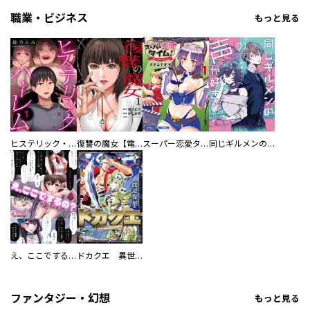
職業・ビジネス
もっと見る
ヒステリック・ハーレム～搾られる男と堕ちる女～【電子単行本版】
復讐の魔女【電子単行本版】
スーパー恋愛タイム！～現場でドＳな彼女は自宅でデレる～
同じギルメンの声が好き
え、ここでするの？ アイドルのファンが知らない日常
ドカクエ 異世界ドカコッククエスト
ファンタジー・幻想
もっと見る