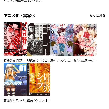
バラバラ夫婦～手足をなくした夫はまだ生きてる
オンナムラ
アニメ化・実写化
もっと見る
特命係長 只野仁ファイナル 愛蔵版
現代史の中のゴルゴ13
満タサレズ、止メラレズ
買われた男～女性限定快感セラピスト～【描き下ろしおまけ付き特装版】
蒼き鋼のアルペジオ
信長のシェフ【単話版】