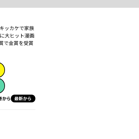
がキッカケで家族
に大ヒット漫画
ガ賞で金賞を受賞
巻から
最新から