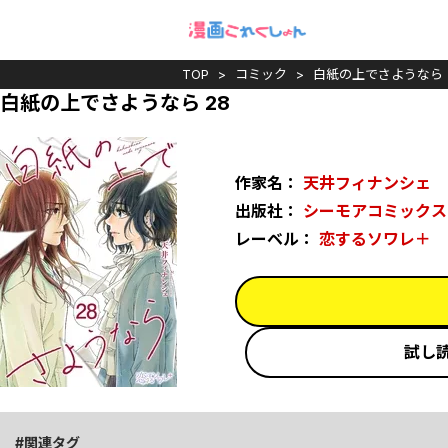
TOP
コミック
白紙の上でさようなら
白紙の上でさようなら 28
作家名：
天井フィナンシェ
出版社：
シーモアコミックス
レーベル：
恋するソワレ＋
試し
関連タグ