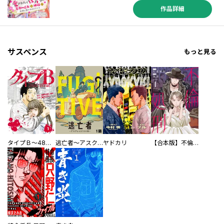
作品詳細
サスペンス
もっと見る
タイプＢ～48時間後、致死率100％～【単話】
逃亡者～アスクレピオスの杖～
ヤドカリ
【合本版】不倫処刑