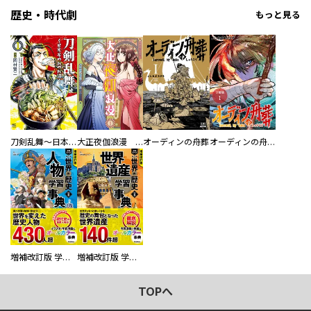
歴史・時代劇
もっと見る
刀剣乱舞～日本号つれづれ酒～
大正夜伽浪漫 －金曜日の花嫁—
オーディンの舟葬
オーディンの舟葬 分冊版
増補改訂版 学研まんが NEW世界の歴史 別巻 人物学習事典
増補改訂版 学研まんが NEW世界の歴史 別巻 世界遺産学習事典
TOPへ