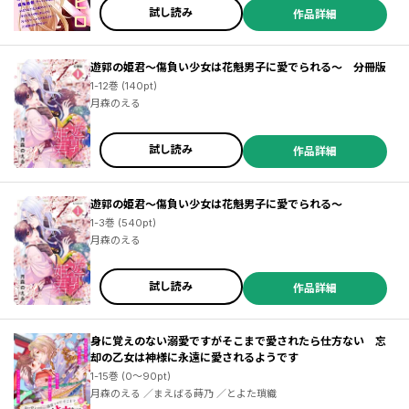
試し読み
作品詳細
／卯月ココ ／尚騎ユウ ／甘木あずき ／岩根月花 ／入野イオリ ／末次由紀 ／藤代香澄 ／藤井あん子 ／笠間あやめ ／みきもと凜 ／瀧波ユカリ ／金田一蓮十郎 ／芋Ｕｔｏ ／蟹沢ちひろ ／Ｄａｚｅｄ ＣＯ．，ＬＴＤ． ／松原 秀 ／ななくま ／米原笑 ／代多コタ ／春斗ちろ ／栄羽弥×ＬｉＬｙ ／たろう ／ふかさわ映 ／松葉真冬 ／初葉なつき ／餡蜜 ／中村世子 ／志希ふうこ ／吉良はなまる ／ひろあづこ ／花瀬はる ／大月キエ ／音羽すずめ ／鈴山もり ／春吉ほだか ／月森のえる ／しろうさな ／長谷垣なるみ ／花芽宮るる ／松原 秀 ／映画『言えない秘密』
遊郭の姫君～傷負い少女は花魁男子に愛でられる～ 分冊版
1-12巻 (140pt)
月森のえる
試し読み
作品詳細
遊郭の姫君～傷負い少女は花魁男子に愛でられる～
1-3巻 (540pt)
月森のえる
試し読み
作品詳細
身に覚えのない溺愛ですがそこまで愛されたら仕方ない 忘
却の乙女は神様に永遠に愛されるようです
1-15巻 (0～90pt)
月森のえる ／まえばる蒔乃 ／とよた瑣織