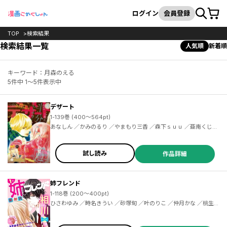
カート
検索
ログイン
会員登録
TOP
検索結果
検索結果一覧
人気順
新着順
キーワード：月森のえる
5件中 1～5件表示中
デザート
1-139巻 (400～564pt)
あなしん ／かみのるり ／やまもり三香 ／森下ｓｕｕ ／亜南くじら ／森野萌 ／どーるる ／タアモ ／朝井うみ ／玉島ノン ／金田一蓮十郎 ／佐倉チカコ ／朝日悠 ／伊鳴優子 ／きみづき ／萬田リン ／ことぶきりー ／栄羽弥 ／凛田百々 ／琥珀よる ／筒居つい ／ろびこ ／二桜サク ／芥文絵 ／菅田うり ／吉野マリ ／桑佳あさ ／岩下慶子 ／真崎総子 ／葉月かなえ ／桐島りら ／アサダニッキ ／満井春香 ／天倉ふゆ ／馬瀬あずさ ／築島治 ／野切耀子 ／藤もも ／高渕アスミ ／当麻真
試し読み
作品詳細
姉フレンド
1-118巻 (200～400pt)
ひさわゆみ ／時名きうい ／砂塚旬 ／叶のりこ ／仲月かな ／桃生有希 ／成海柚希 ／桜井真優 ／ふかさわ映 ／月島ミホ ／あかり ／桐島りら ／清野静流 ／間下めぐみ ／藤野こと葉 ／黒野カンナ ／花宮初 ／藤代香澄 ／ぷりぷりろーず ／立花かえ ／佳菜 ／城月りりあ ／綾城いつき ／深水恵 ／吉野マリ ／曙はる ／みずき春 ／鳥海ペドロ ／マオｓｔ ／新めぐみ ／丹沢ユウ ／雨戸るく ／ウメミヤユリ ／鈴菜 ／古仲なこ ／笠間あやめ ／吉井ユウ ／春木さき ／月白セブン ／ＫＵＪＩＲＡ