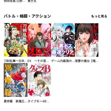
特命係長 只野仁ファイナル 愛蔵版
青き炎
バトル・格闘・アクション
もっと見る
刀剣乱舞～日本号つれづれ酒～
EX ～その賞金稼ぎは、世界の出口を探す～【単行本版】
ゲーム内最強の『裏ボス』に転生したので、主人公の代わりに最速クリアを目指します！【電子単行本版】
復讐の魔女【電子単行本版】
異修羅 新魔王戦争
タイプＢ～48時間後、致死率100％～【単話】