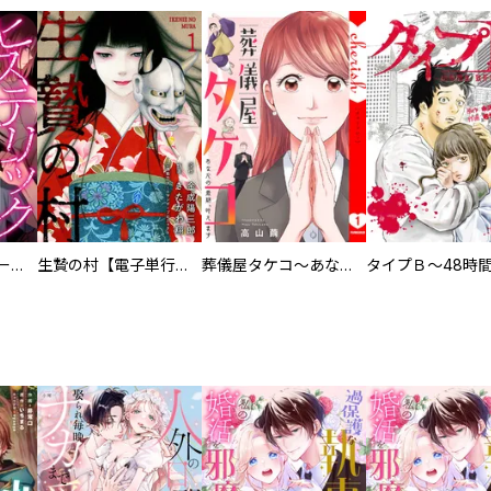
ヒステリック・ハーレム～搾られる男と堕ちる女～【電子単行本版】
生贄の村【電子単行本版】
葬儀屋タケコ～あなたの最期、叶えます【電子単行本版】