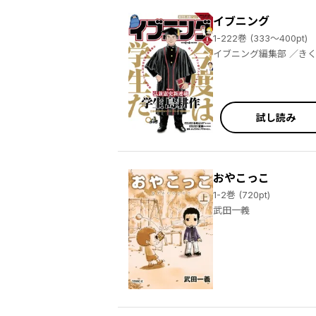
イブニング
1-222巻 (333～400pt)
イブニング編集部 ／きくち正太 ／さくらい ／竹本真 ／猪乙くろ ／真船一雄 ／大間九郎 ／忠見周 ／小林銅蟲 ／菜央こりん ／平本アキラ ／天樹征丸 ／さとうふみや ／となりける ／『四月一日さん家の』製作委員会 ／吉田基已 ／みずしな孝之 ／水城せとな ／森恒二 ／出端祐大 ／恵本裕子 ／小林まこと ／矢口高雄 ／立沢克美 ／小堀真 ／冬目景 ／小林賢太郎 ／朱戸アオ ／ウラモトユウコ ／三原すばる ／福満しげゆき ／原田繭 ／とりのなん子 ／木城ゆきと ／柴田ヨクサル ／奥浩哉 ／弘兼憲史 ／日本橋ヨヲコ ／木内亨 ／百田尚樹
試し読み
おやこっこ
1-2巻 (720pt)
武田一義