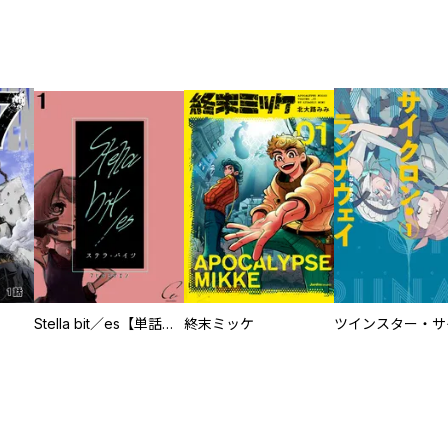
Stella bit／es【単話版】
終末ミッケ