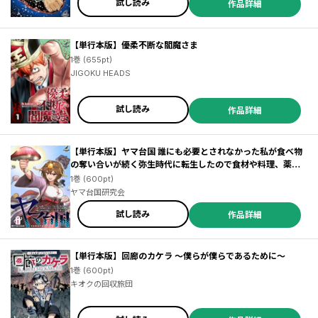
試し読み
作品詳細
【単行本版】優柔不断な閻魔さま
1巻 (655pt)
JIGOKU HEADS
試し読み
作品詳細
【単行本版】ヤマ台国 誰にも必要とされなかった私が食べ物
の奪い合いが続く弥生時代に転生したので食材や料理、薬の
知識でみんなを幸せにしたいと思いました（仮）
1巻 (600pt)
ヤマ台国研究会
試し読み
作品詳細
【単行本版】回廊のカケラ ～僕らが僕らであるために～
1巻 (600pt)
キオクの回収旅団