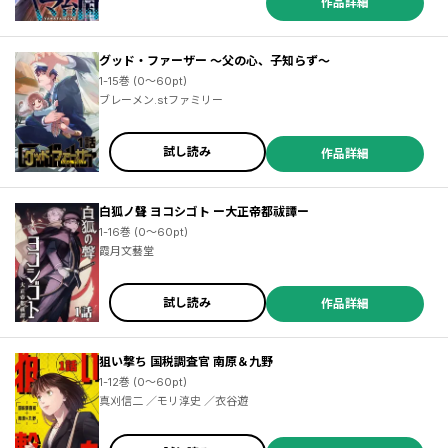
作品詳細
グッド・ファーザー ～父の心、子知らず～
1-15巻 (0～60pt)
ブレーメン.stファミリー
試し読み
作品詳細
白狐ノ聲 ヨコシゴト ー大正帝都祓譚ー
1-16巻 (0～60pt)
霞月文藝堂
試し読み
作品詳細
狙い撃ち 国税調査官 南原＆九野
1-12巻 (0～60pt)
真刈信二 ／モリ淳史 ／衣谷遊