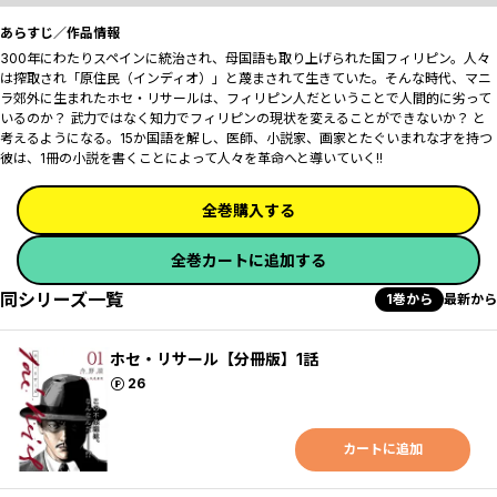
あらすじ／作品情報
300年にわたりスペインに統治され、母国語も取り上げられた国フィリピン。人々
は搾取され「原住民（インディオ）」と蔑まされて生きていた。そんな時代、マニ
ラ郊外に生まれたホセ・リサールは、フィリピン人だということで人間的に劣って
いるのか？ 武力ではなく知力でフィリピンの現状を変えることができないか？ と
考えるようになる。15か国語を解し、医師、小説家、画家とたぐいまれな才を持つ
彼は、1冊の小説を書くことによって人々を革命へと導いていく!!
全巻購入する
全巻カートに追加する
同シリーズ一覧
1巻から
最新から
ホセ・リサール【分冊版】1話
ポイント
26
カートに追加