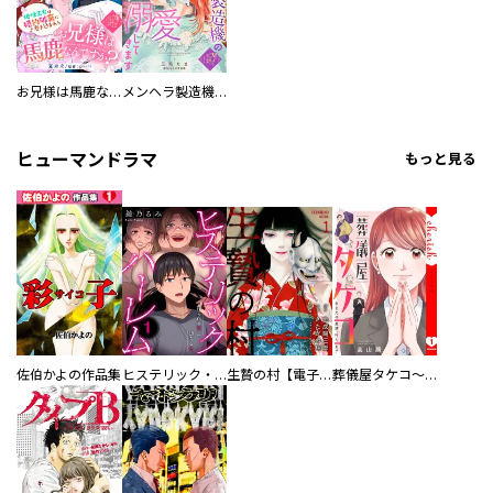
お兄様は馬鹿なんですか？～地味王女は婚約破棄に巻き込まれる～
メンヘラ製造機の公爵令息（過保護）が溺愛してきます
ヒューマンドラマ
もっと見る
佐伯かよの作品集
ヒステリック・ハーレム～搾られる男と堕ちる女～【電子単行本版】
生贄の村【電子単行本版】
葬儀屋タケコ～あなたの最期、叶えます【電子単行本版】