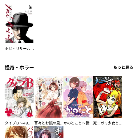
ホセ・リサール【単行本版】
怪奇・ホラー
もっと見る
タイプＢ～48時間後、致死率100％～【単話】
百々とお狐の見習い巫女生活【単行本版】
かのとこと～武蔵花町怪話譚～ 【連載版】
死ニガミ少女とスマホ神