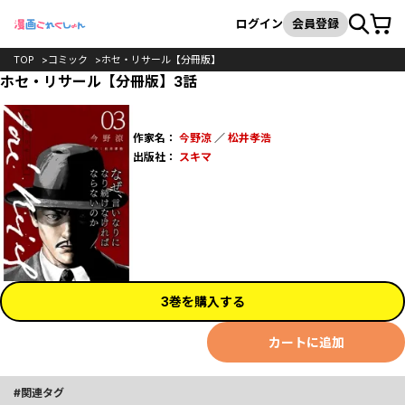
カート
検索
ログイン
会員登録
TOP
コミック
ホセ・リサール【分冊版】
ホセ・リサール【分冊版】3話
作家名：
今野涼
／
松井孝浩
出版社：
スキマ
3巻を購入する
カートに追加
関連タグ