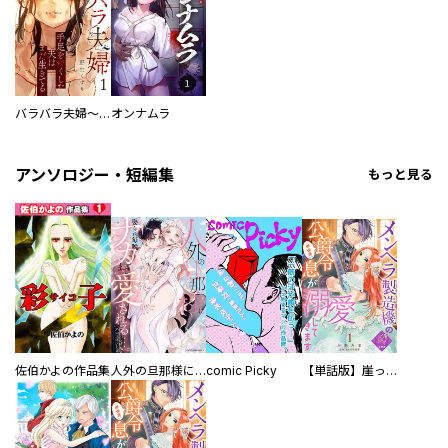
バラバラ夫婦～手足をなくした夫はまだ生きてる
オンナムラ
アンソロジー・短編集
もっと見る
佐伯かよの作品集
人外の旦那様に娶られ毎晩ナカまで愛される…。アンソロジー
comic Picky
【単話版】崖っぷち令嬢ですが、意地と策略で幸せになります！シリーズ