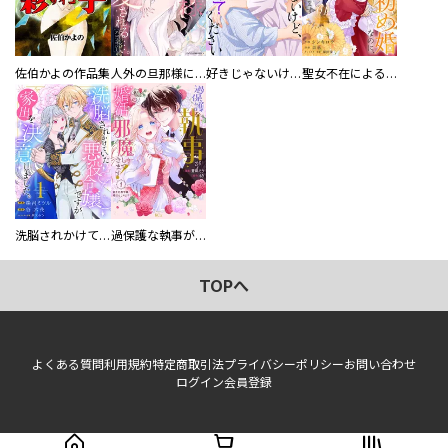
佐伯かよの作品集
人外の旦那様に娶られ毎晩ナカまで愛される…。アンソロジー
好きじゃないけど、抱いてください【電子単行本版／特典おまけ付き】
聖女不在による仮初め婚なのに、不器用な王太子に溺愛されています【電子単行本版／特典おまけ付き】
洗脳されかけていた悪役令嬢ですが家出を決意しました。【電子単行本版／特典おまけ付き】
過保護な執事が私の婚活を邪魔してきます！ 分冊版
TOPへ
よくある質問
利用規約
特定商取引法
プライバシーポリシー
お問い合わせ
ログイン
会員登録