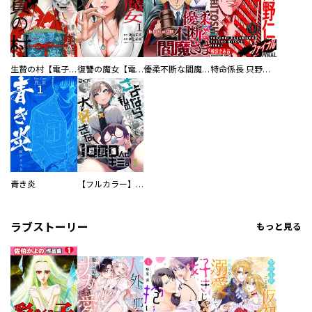
生贄の村【電子単行本版】
復讐の魔女【電子単行本版】
優柔不断な閻魔さま
特命係長 只野仁ファイナル 愛蔵版
青き炎
【フルカラー】さよなら、私の大好きな１０００人のキミ。
ラブストーリー
もっと見る