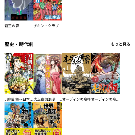
覇王の森
チキン・クラブ
歴史・時代劇
もっと見る
刀剣乱舞～日本号つれづれ酒～
大正夜伽浪漫 －金曜日の花嫁—
オーディンの舟葬
オーディンの舟葬 分冊版