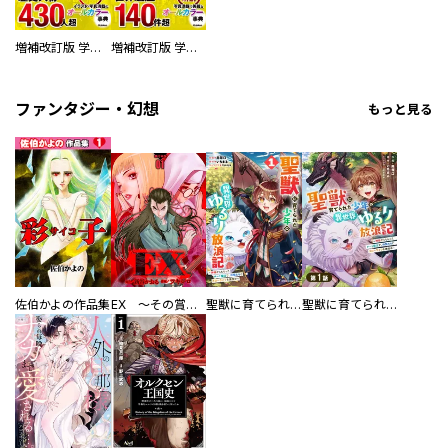
増補改訂版 学研まんが NEW世界の歴史 別巻 人物学習事典
増補改訂版 学研まんが NEW世界の歴史 別巻 世界遺産学習事典
ファンタジー・幻想
もっと見る
佐伯かよの作品集
EX ～その賞金稼ぎは、世界の出口を探す～【単行本版】
聖獣に育てられた少年の異世界ゆるり放浪記～神様からもらったチート魔法で、仲間たちとスローライフを満喫中～
聖獣に育てられた少年の異世界ゆるり放浪記～神様からもらったチート魔法で、仲間たちとスローライフを満喫中～【分冊版】