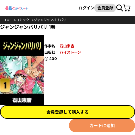
カート
検索
ログイン
会員登録
TOP
コミック
ジャンジャンバリバリ
ジャンジャンバリバリ 1巻
作家名：
石山東吉
出版社：
ハイストーン
ポイント
400
会員登録して購入する
カートに追加