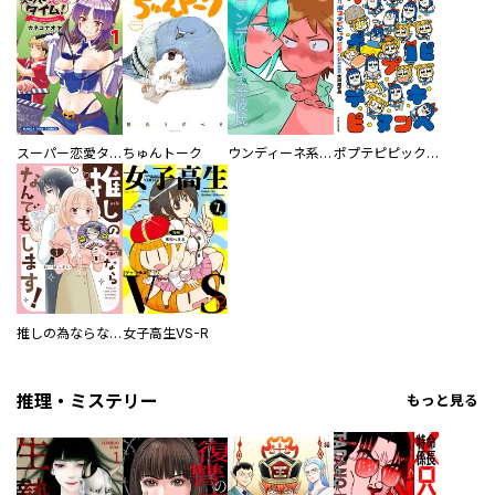
スーパー恋愛タイム！～現場でドＳな彼女は自宅でデレる～
ちゅんトーク
ウンディーネ系彼氏
ポプテピピック SEASON EIGHT
推しの為ならなんでもします！
女子高生VS-R
推理・ミステリー
もっと見る