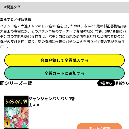
関連タグ
あらすじ／作品情報
パチンコ店で大連チャンのドル箱33箱を出したのは、なんと5歳の村正春樹!店員に
大目玉の春樹だが、そのパチンコ店のオーナーは春樹の祖父･竹春。幼い春樹にパ
チンコの才能を感じる竹春は、パチンコに両親の愛情を奪われたと憎む春樹の父･
春根の反対を押し切り、孫の春樹に未来のパチンコ界を創り出す夢の実現を願う
が…。
会員登録して全巻購入する
全巻カートに追加する
同シリーズ一覧
1巻から
最新から
ジャンジャンバリバリ 1巻
ポイント
400
カートに追加