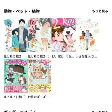
動物・ペット・植物
もっと見る
化けねこ招き
化けねこ招き【描きおろし付合冊版】
2人（匹）くらし。
小さな瞳 大きな鼓動
まろまろ日和【豪華版】
野性のぽーぽー【豪華版】