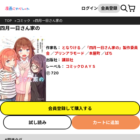
カート
検索
ログイン
会員登録
TOP
コミック
四月一日さん家の
四月一日さん家の
作家名：
となりける
／
「四月一日さん家の」製作委員
会
／
プリンアラモード
／
本屋町
／
ばち
出版社：
講談社
レーベル：
コミックＤＡＹＳ
ポイント
720
会員登録して購入する
試し読み
カートに追加
関連タグ