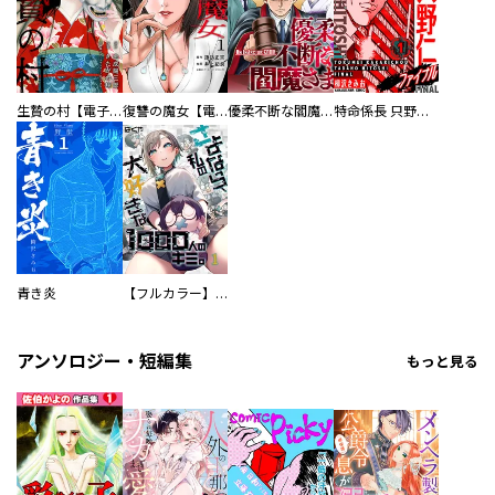
生贄の村【電子単行本版】
復讐の魔女【電子単行本版】
優柔不断な閻魔さま
特命係長 只野仁ファイナル 愛蔵版
青き炎
【フルカラー】さよなら、私の大好きな１０００人のキミ。
アンソロジー・短編集
もっと見る