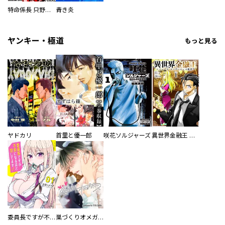
特命係長 只野仁ファイナル 愛蔵版
青き炎
ヤンキー・極道
もっと見る
ヤドカリ
首里と優一郎
咲花ソルジャーズ
異世界金融王 ～クローネ・ゴルディオンの覇道～
委員長ですが不良になるほど恋してます！
巣づくりオメガバース