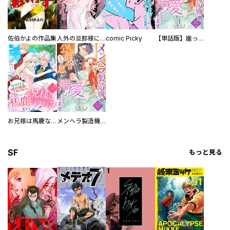
佐伯かよの作品集
人外の旦那様に娶られ毎晩ナカまで愛される…。アンソロジー
comic Picky
【単話版】崖っぷち令嬢ですが、意地と策略で幸せになります！シリーズ
お兄様は馬鹿なんですか？～地味王女は婚約破棄に巻き込まれる～
メンヘラ製造機の公爵令息（過保護）が溺愛してきます
SF
もっと見る