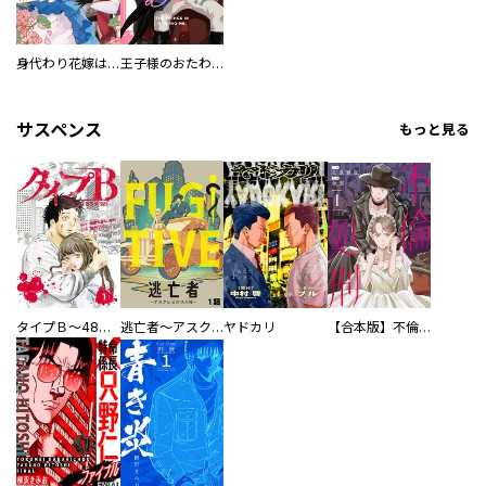
身代わり花嫁は、旦那様から溺愛されるようです アンソロジーコミック
王子様のおたわむれ
サスペンス
もっと見る
タイプＢ～48時間後、致死率100％～【単話】
逃亡者～アスクレピオスの杖～
ヤドカリ
【合本版】不倫処刑