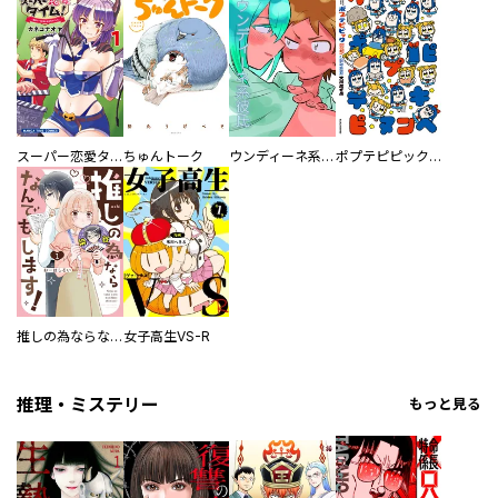
スーパー恋愛タイム！～現場でドＳな彼女は自宅でデレる～
ちゅんトーク
ウンディーネ系彼氏
ポプテピピック SEASON EIGHT
推しの為ならなんでもします！
女子高生VS-R
推理・ミステリー
もっと見る