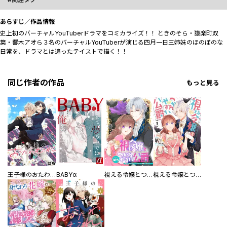
あらすじ／作品情報
史上初のバーチャルYouTuberドラマをコミカライズ！！ ときのそら・猿楽町双
葉・響木アオら３名のバーチャルYouTuberが演じる四月一日三姉妹のほのぼのな
日常を、ドラマとは違ったテイストで描く！！
同じ作者の作品
もっと見る
王子様のおたわむれ 【連載版】
BABYα
視える令嬢とつかれやすい公爵 【連載版】
視える令嬢とつかれやすい公爵