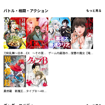
バトル・格闘・アクション
もっと見る
刀剣乱舞～日本号つれづれ酒～
EX ～その賞金稼ぎは、世界の出口を探す～【単行本版】
ゲーム内最強の『裏ボス』に転生したので、主人公の代わりに最速クリアを目指します！【電子単行本版】
復讐の魔女【電子単行本版】
異修羅 新魔王戦争
タイプＢ～48時間後、致死率100％～【単話】