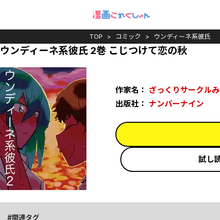
TOP
コミック
ウンディーネ系彼氏
ウンディーネ系彼氏 2巻 こじつけて恋の秋
作家名：
ざっくりサークルみ
出版社：
ナンバーナイン
試し
関連タグ