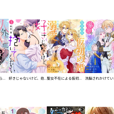
人外の旦那様に娶られ毎晩ナカまで愛される…。アンソロジー
好きじゃないけど、抱いてください【電子単行本版／特典おまけ付き】
聖女不在による仮初め婚なのに、不器用な王太子に溺愛されています【電子単行本版／特典おまけ付き】