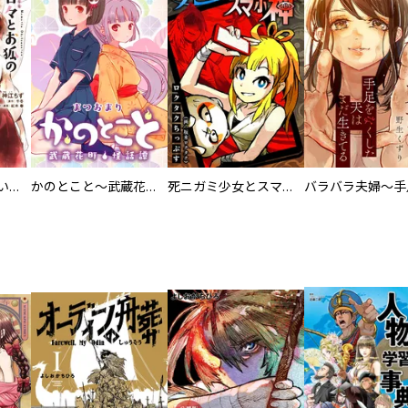
百々とお狐の見習い巫女生活【単行本版】
かのとこと～武蔵花町怪話譚～ 【連載版】
死ニガミ少女とスマホ神