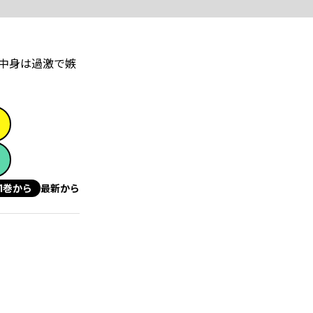
中身は過激で嫉
1巻から
最新から