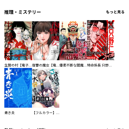
推理・ミステリー
もっと見る
生贄の村【電子単行本版】
復讐の魔女【電子単行本版】
優柔不断な閻魔さま
特命係長 只野仁ファイナル 愛蔵版
青き炎
【フルカラー】さよなら、私の大好きな１０００人のキミ。