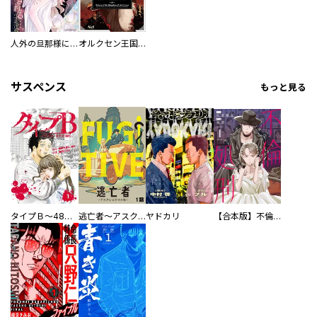
人外の旦那様に娶られ毎晩ナカまで愛される…。アンソロジー
オルクセン王国史
サスペンス
もっと見る
タイプＢ～48時間後、致死率100％～【単話】
逃亡者～アスクレピオスの杖～
ヤドカリ
【合本版】不倫処刑