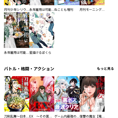
月刊少年シリウス
永年雇用は可能でしょうか
ねことも増刊
月刊モーニング・ツー
永年雇用は可能でしょうか 分冊版
星描けるぼくら
バトル・格闘・アクション
もっと見る
刀剣乱舞～日本号つれづれ酒～
EX ～その賞金稼ぎは、世界の出口を探す～【単行本版】
ゲーム内最強の『裏ボス』に転生したので、主人公の代わりに最速クリアを目指します！【電子単行本版】
復讐の魔女【電子単行本版】