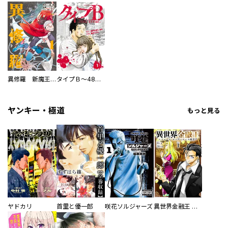
異修羅 新魔王戦争
タイプＢ～48時間後、致死率100％～【単話】
ヤンキー・極道
もっと見る
ヤドカリ
首里と優一郎
咲花ソルジャーズ
異世界金融王 ～クローネ・ゴルディオンの覇道～