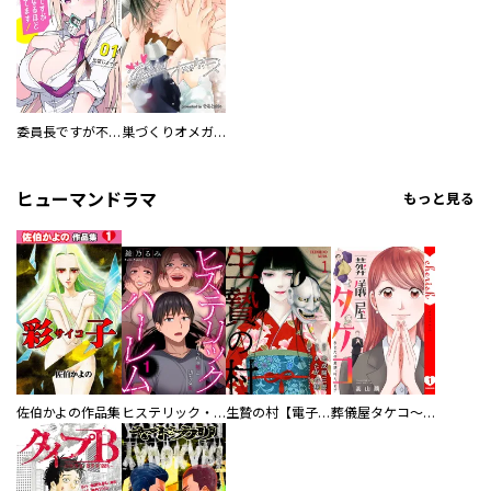
委員長ですが不良になるほど恋してます！
巣づくりオメガバース
ヒューマンドラマ
もっと見る
佐伯かよの作品集
ヒステリック・ハーレム～搾られる男と堕ちる女～【電子単行本版】
生贄の村【電子単行本版】
葬儀屋タケコ～あなたの最期、叶えます【電子単行本版】