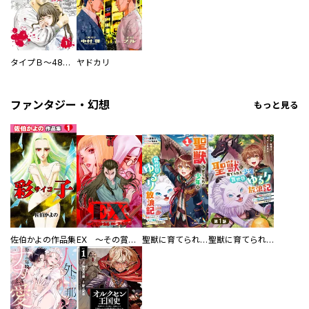
タイプＢ～48時間後、致死率100％～【単話】
ヤドカリ
ファンタジー・幻想
もっと見る
佐伯かよの作品集
EX ～その賞金稼ぎは、世界の出口を探す～【単行本版】
聖獣に育てられた少年の異世界ゆるり放浪記～神様からもらったチート魔法で、仲間たちとスローライフを満喫中～
聖獣に育てられた少年の異世界ゆるり放浪記～神様からもらったチート魔法で、仲間たちとスローライフを満喫中～【分冊版】