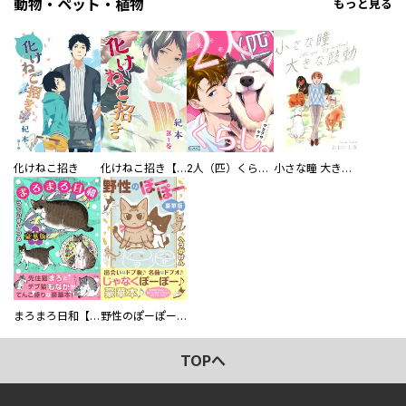
動物・ペット・植物
もっと見る
化けねこ招き
化けねこ招き【描きおろし付合冊版】
2人（匹）くらし。
小さな瞳 大きな鼓動
まろまろ日和【豪華版】
野性のぽーぽー【豪華版】
TOPへ