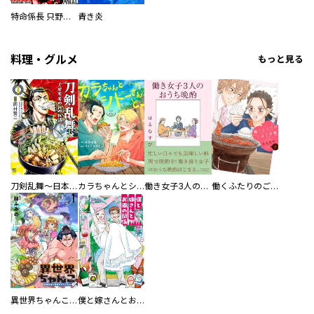
特命係長 只野仁ファイナル 愛蔵版
青き炎
料理・グルメ
もっと見る
刀剣乱舞～日本号つれづれ酒～
カラちゃんとシトーさんと、 【分冊版】
働き女子3人のおうち晩酌
働くふたりのごほうび飯
異世界ちゃんこ～横綱目前に召喚されたんだが～ 【連載版】
僕と嫁さんとお酒の関係