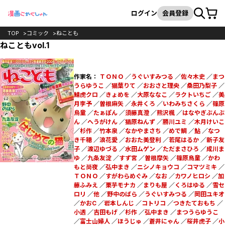
カート
検索
ログイン
会員登録
TOP
コミック
ねことも
ねこともvol.1
作家名：
ＴＯＮＯ
／
うぐいすみつる
／
佐々木史
／
まつ
うらゆうこ
／
猫葉りて
／
おおさと理央
／
桑田乃梨子
／
鯖虎クロ
／
きょめを
／
大原ななこ
／
ラクトいちご
／
美
月李予
／
曽根麻矢
／
永井くろ
／
いわみちさくら
／
篠原
烏童
／
たぁぽん
／
須藤真澄
／
熊沢楓
／
はなやぎぶんぶ
ん
／
へうがけん
／
猫原ねんず
／
勝川ユミ
／
木月けいこ
／
杉作
／
竹本泉
／
なかやまさち
／
めで鯛
／
鮎
／
なつ
き千穂
／
浪花愛
／
おおた美登利
／
若尾はるか
／
新子友
子
／
渡辺ゆづる
／
水田ムゲン
／
ただまさひろ
／
成川ま
ゆ
／
九条友淀
／
すず宮
／
曽根摩矢
／
篠原鳥童
／
かわ
もと尚夜
／
弘中まき
／
ニシノキョウコ
／
コマツミキ
／
ＴＯＮＯ
／
すがわらめぐみ
／
なお
／
カワノヒロシ
／
加
藤ふみえ
／
栗芋モナカ
／
まりも屋
／
くろはゆる
／
雪セ
ロリ
／
他
／
野中のばら
／
うぐいすみつる
／
岡田ユキオ
／
かおC
／
岩本しんじ
／
コトリコ
／
つきたておもち
／
小透
／
吉田もげ
／
杉作
／
弘中まき
／
まつうらゆうこ
／
富士山婦人
／
ほうじゅ
／
蒼井にゃん
／
桜井虎子
／
小