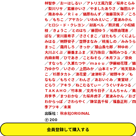
林智歩
／
おーはしるい
／
アトリエ風乃堂
／
桜井とらみ
／
梨川リサ
／
紫藤かいさ
／
やましたありさ
／
飯田ルナ
／
南あゆみ
／
Ｒｉｅ
／
猫原ねんず
／
後藤羽矢子
／
ころ
も
／
もちこ
／
アヤカシ
／
いわみえいこ
／
夏波みかん
／
ヒロシ・ド・クレヨン
／
胡高ベル
／
熊沢楓
／
小松絹
枝
／
きょうこ
／
とのはち
／
藤田ゆう
／
柏原由理恵
／
ぽな
／
宮川亜希子
／
ささくまこ
／
ぼたもち
／
くによし
みはる
／
朔野安子
／
空野まなみ
／
桃兎しの
／
みみうら
まっこ
／
霜月しろ
／
きっか
／
猿山長七郎
／
林ゆめ
／
大川ぶくぶ
／
藤垂まふま
／
天乃珠日
／
飯岡みつる
／
大
内麻未明
／
ひであき
／
ことねそら
／
木月フユ
／
奈央
／
すなっち
／
久瀬たつや
／
ｍａｏｕ
／
伊藤結花理
／
猫
乃ゆかり
／
いさの
／
上田みか
／
山本ミャア
／
祐天慈あ
こ
／
杉原タカト
／
浪花愛
／
波津彬子
／
紺野キタ
／
も
なもな
／
もちぐさ
／
わんざ
／
あおいぐみ
／
東堂研
／
どらり
／
アキラ
／
ねこむるてぃー
／
うぐいすみつる
／
ＴＡＫＡＨＯ
／
竹本泉
／
文月今日子
／
えんちゃん
／
美
月李予
／
まつおかな
／
た桜井虎子
／
夏波みかん
／
おざ
わからっぽ
／
さわらやく
／
錬栄昌千桜
／
福島正則
／
四
季アツキ
／
未莱
出版社：
秋水社ORIGINAL
ポイント
200
会員登録して購入する