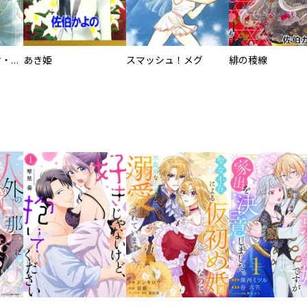
QUO VADIS～クオ・ヴァディス～
あき姫
スマッシュ！メグ
緋の稜線