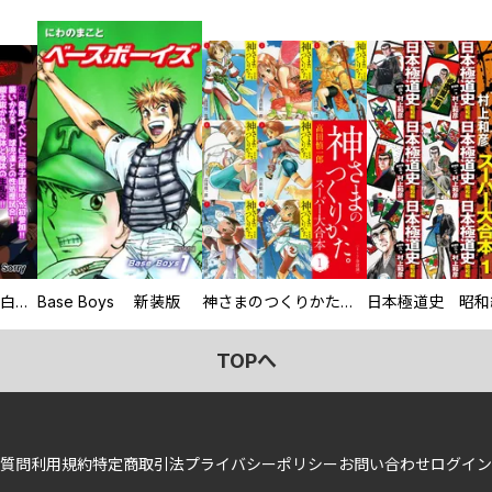
初めての発展場 【白抜き修正版】
Base Boys 新装版
神さまのつくりかた。スーパー大合本
TOPへ
質問
利用規約
特定商取引法
プライバシーポリシー
お問い合わせ
ログイン