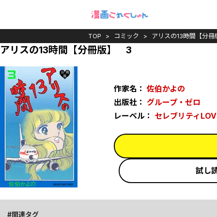
TOP
コミック
アリスの13時間【分冊
アリスの13時間【分冊版】 3
作家名：
佐伯かよの
出版社：
グループ・ゼロ
レーベル：
セレブリティLOV
試し
関連タグ