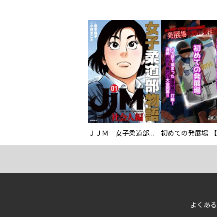
ＪＪＭ 女子柔道部物語 社会人編
よくある