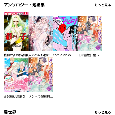
アンソロジー・短編集
もっと見る
佐伯かよの作品集
人外の旦那様に娶られ毎晩ナカまで愛される…。アンソロジー
comic Picky
【単話版】崖っぷち令嬢ですが、意地と策略で幸せになります！シリーズ
お兄様は馬鹿なんですか？～地味王女は婚約破棄に巻き込まれる～
メンヘラ製造機の公爵令息（過保護）が溺愛してきます
異世界
もっと見る