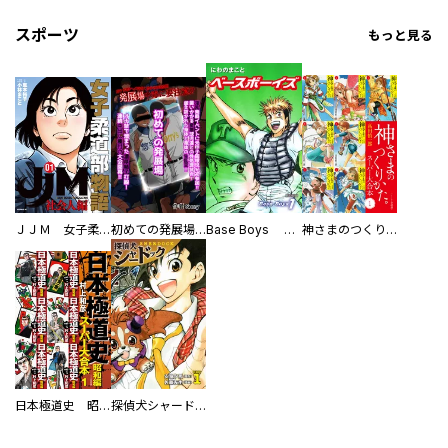
スポーツ
もっと見る
ＪＪＭ 女子柔道部物語 社会人編
初めての発展場 【白抜き修正版】
Base Boys 新装版
神さまのつくりかた。スーパー大合本
日本極道史 昭和編 スーパー大合本
探偵犬シャードック（新装版）