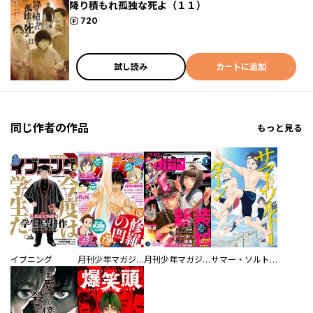
降り積もれ孤独な死よ（１１）
ポイント
720
試し読み
カートに追加
同じ作者の作品
もっと見る
イブニング
月刊少年マガジン
月刊少年マガジンＲ
サマー・ソルト・ターン