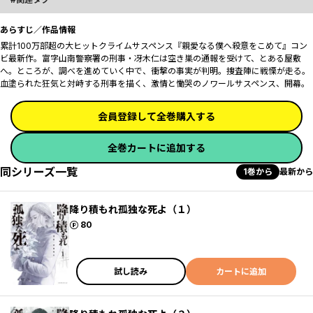
あらすじ／作品情報
累計100万部超の大ヒットクライムサスペンス『親愛なる僕へ殺意をこめて』コン
ビ最新作。富字山南警察署の刑事・冴木仁は空き巣の通報を受けて、とある屋敷
へ。ところが、調べを進めていく中で、衝撃の事実が判明。捜査陣に戦慄が走る。
血塗られた狂気と対峙する刑事を描く、激情と慟哭のノワールサスペンス、開幕。
会員登録して全巻購入する
全巻カートに追加する
同シリーズ一覧
1巻から
最新から
降り積もれ孤独な死よ（１）
ポイント
80
試し読み
カートに追加