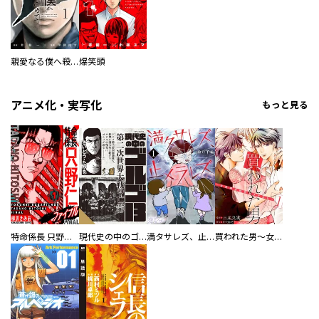
親愛なる僕へ殺意をこめて
爆笑頭
アニメ化・実写化
もっと見る
特命係長 只野仁ファイナル 愛蔵版
現代史の中のゴルゴ13
満タサレズ、止メラレズ
買われた男～女性限定快感セラピスト～【描き下ろしおまけ付き特装版】