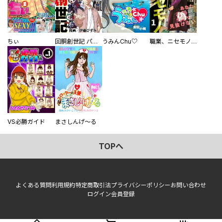
ちぃ
回胴創世記 パチスロを創った男達
うみんChu♡
職業、ニセモノ～あなたに偽は見抜けない【電子単行本版】
VS必勝ガイド
まさしんげ～る
TOPへ
よくある質問
利用規約
特定商取引法
プライバシーポリシー
お問い合わせ
ログイン
会員登録