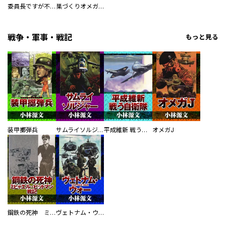
委員長ですが不良になるほど恋してます！
巣づくりオメガバース
戦争・軍事・戦記
もっと見る
装甲擲弾兵
サムライソルジャー SAMURAI SOLDIER
平成維新 戦う自衛隊
オメガJ
鋼鉄の死神 ミヒャエル・ビットマン戦記
ヴェトナム・ウォー VIETNAM WAR