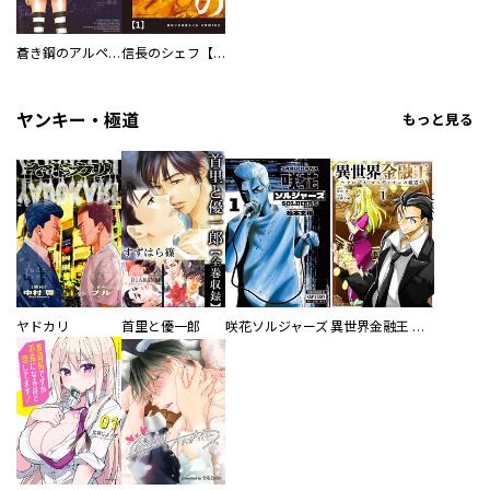
蒼き鋼のアルペジオ
信長のシェフ【単話版】
ヤンキー・極道
もっと見る
ヤドカリ
首里と優一郎
咲花ソルジャーズ
異世界金融王 ～クローネ・ゴルディオンの覇道～