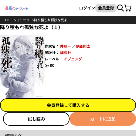
カート
検索
ログイン
会員登録
TOP
コミック
降り積もれ孤独な死よ
降り積もれ孤独な死よ（１）
作家名：
井龍一
／
伊藤翔太
出版社：
講談社
レーベル：
イブニング
ポイント
80
会員登録して購入する
試し読み
カートに追加
関連タグ