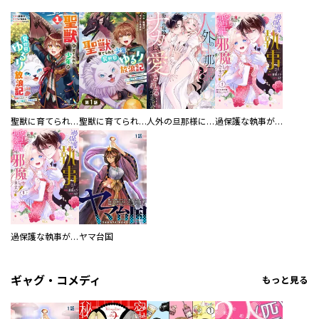
聖獣に育てられた少年の異世界ゆるり放浪記～神様からもらったチート魔法で、仲間たちとスローライフを満喫中～
聖獣に育てられた少年の異世界ゆるり放浪記～神様からもらったチート魔法で、仲間たちとスローライフを満喫中～【分冊版】
人外の旦那様に娶られ毎晩ナカまで愛される…。アンソロジー
過保護な執事が私の婚活を邪魔してきます！ 分冊版
過保護な執事が私の婚活を邪魔してきます！
ヤマ台国
ギャグ・コメディ
もっと見る