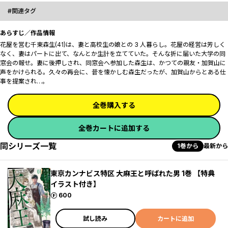
関連タグ
あらすじ／作品情報
花屋を営む千東森生(41)は、妻と高校生の娘との 3 人暮らし。花屋の経営は芳しく
なく、妻はパートに出て、なんとか生計を立てていた。そんな折に届いた大学の同
窓会の報せ。妻に後押しされ、同窓会へ参加した森生は、かつての親友・加賀山に
声をかけられる。久々の再会に、昔を懐かしむ森生だったが、加賀山からとある仕
事を提案され…。
全巻購入する
全巻カートに追加する
同シリーズ一覧
1巻から
最新から
東京カンナビス特区 大麻王と呼ばれた男 1巻 【特典
イラスト付き】
ポイント
600
試し読み
カートに追加