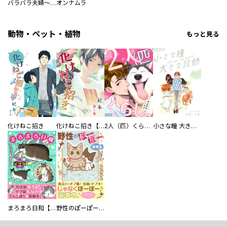
バラバラ夫婦～手足をなくした夫はまだ生きてる
オンナムラ
動物・ペット・植物
もっと見る
化けねこ招き
化けねこ招き【描きおろし付合冊版】
2人（匹）くらし。
小さな瞳 大きな鼓動
まろまろ日和【豪華版】
野性のぽーぽー【豪華版】