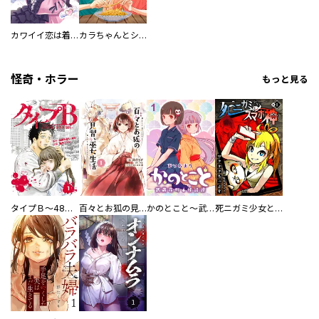
カワイイ恋は着飾らない
カラちゃんとシトーさんと、 【分冊版】
怪奇・ホラー
もっと見る
タイプＢ～48時間後、致死率100％～【単話】
百々とお狐の見習い巫女生活【単行本版】
かのとこと～武蔵花町怪話譚～ 【連載版】
死ニガミ少女とスマホ神