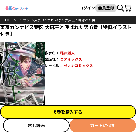
カート
検索
ログイン
会員登録
TOP
コミック
東京カンナビス特区 大麻王と呼ばれた男
東京カンナビス特区 大麻王と呼ばれた男 6巻【特典イラスト
付き】
作家名：
稲井雄人
出版社：
コアミックス
レーベル：
ゼノンコミックス
6巻を購入する
試し読み
カートに追加