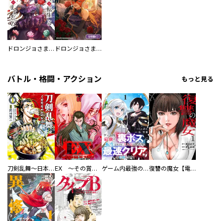
ドロンジョさまは転生しても悪役令嬢のままだった
ドロンジョさまは転生しても悪役令嬢のままだった【分冊版】
バトル・格闘・アクション
もっと見る
刀剣乱舞～日本号つれづれ酒～
EX ～その賞金稼ぎは、世界の出口を探す～【単行本版】
ゲーム内最強の『裏ボス』に転生したので、主人公の代わりに最速クリアを目指します！【電子単行本版】
復讐の魔女【電子単行本版】