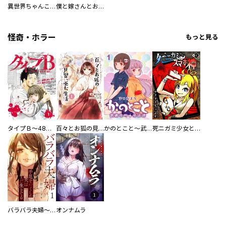
異世界ちゃんこ～横綱目前に召喚されたんだが～ 【連載版】
僕と嫁さんとお酒の関係
怪奇・ホラー
もっと見る
タイプＢ～48時間後、致死率100％～【単話】
百々とお狐の見習い巫女生活【単行本版】
かのとこと～武蔵花町怪話譚～ 【連載版】
死ニガミ少女とスマホ神
バラバラ夫婦～手足をなくした夫はまだ生きてる
オンナムラ