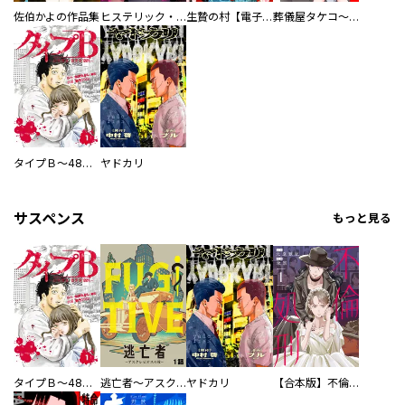
佐伯かよの作品集
ヒステリック・ハーレム～搾られる男と堕ちる女～【電子単行本版】
生贄の村【電子単行本版】
葬儀屋タケコ～あなたの最期、叶えます【電子単行本版】
タイプＢ～48時間後、致死率100％～【単話】
ヤドカリ
サスペンス
もっと見る
タイプＢ～48時間後、致死率100％～【単話】
逃亡者～アスクレピオスの杖～
ヤドカリ
【合本版】不倫処刑