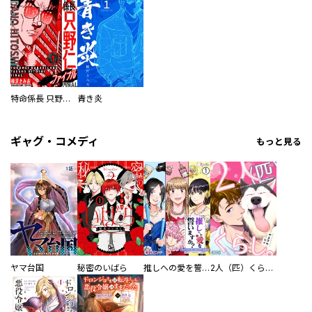
特命係長 只野仁ファイナル 愛蔵版
青き炎
ギャグ・コメディ
もっと見る
ヤマ台国
秘密のいばら
推しへの愛を誓いますか？～アラサー女子、推しは逃げぬが人生逃げる～
2人（匹）くらし。