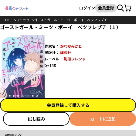
カート
検索
ログイン
会員登録
TOP
コミック
ゴーストガール・ミーツ・ボーイ ベツフレプチ
ゴーストガール・ミーツ・ボーイ ベツフレプチ（１）
作家名：
かわかみかと
出版社：
講談社
レーベル：
別冊フレンド
ポイント
140
会員登録して購入する
試し読み
カートに追加
関連タグ