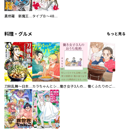
異修羅 新魔王戦争
タイプＢ～48時間後、致死率100％～【単話】
料理・グルメ
もっと見る
刀剣乱舞～日本号つれづれ酒～
カラちゃんとシトーさんと、 【分冊版】
働き女子3人のおうち晩酌
働くふたりのごほうび飯