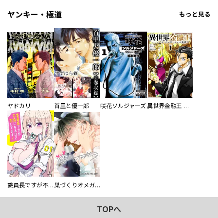
ヤンキー・極道
もっと見る
ヤドカリ
首里と優一郎
咲花ソルジャーズ
異世界金融王 ～クローネ・ゴルディオンの覇道～
委員長ですが不良になるほど恋してます！
巣づくりオメガバース
TOPへ