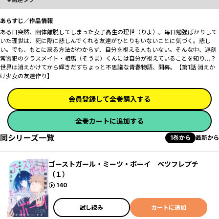
あらすじ／作品情報
ある日突然、幽体離脱してしまった女子高生の理世（りよ）。毎日勉強ばかりして
いた理世は、死に際に悲しんでくれる友達がひとりもいないことに気づく。悲し
い。でも、もとに戻る方法がわからず、自分を視える人もいない。そんな中、遅刻
常習犯のクラスメイト・相馬（そうま）くんには自分が視えていることを知り…？
世界は消えかけてから輝きだす――ちょっと不思議な青春物語、開幕。【第1話 消えか
け少女の友達作り】
会員登録して全巻購入する
全巻カートに追加する
同シリーズ一覧
1巻から
最新から
ゴーストガール・ミーツ・ボーイ ベツフレプチ
（１）
ポイント
140
試し読み
カートに追加