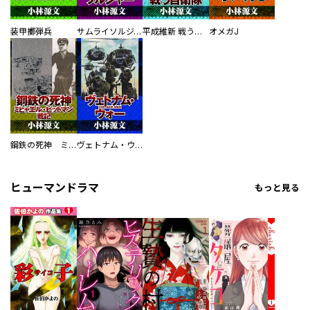
装甲擲弾兵
サムライソルジャー SAMURAI SOLDIER
平成維新 戦う自衛隊
オメガJ
鋼鉄の死神 ミヒャエル・ビットマン戦記
ヴェトナム・ウォー VIETNAM WAR
ヒューマンドラマ
もっと見る