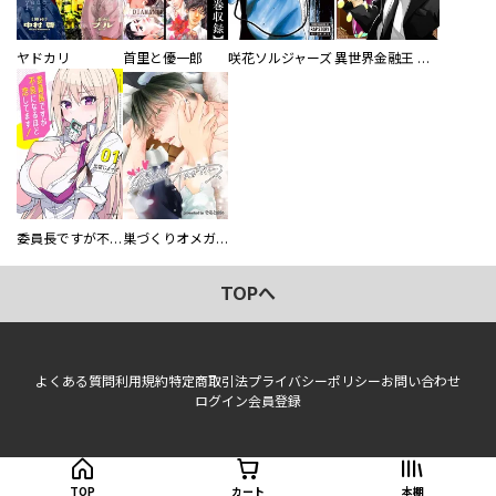
ヤドカリ
首里と優一郎
咲花ソルジャーズ
異世界金融王 ～クローネ・ゴルディオンの覇道～
委員長ですが不良になるほど恋してます！
巣づくりオメガバース
TOPへ
よくある質問
利用規約
特定商取引法
プライバシーポリシー
お問い合わせ
ログイン
会員登録
TOP
カート
本棚