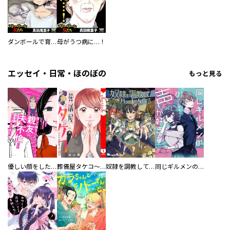
ダンボールで育った少女
母がうつ病に…！
エッセイ・日常・ほのぼの
もっと見る
優しい顔をした親友は、夫と不倫して私の家に入り込んできた。
葬儀屋タケコ～あなたの最期、叶えます【電子単行本版】
奴隷を調教してハーレム作る
同じギルメンの声が好き