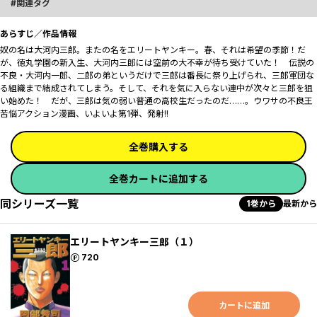
関連タグ
あらすじ／作品情報
奴の名は大河内三郎。またの名をエリートヤンキー。春、それは希望の季節！だ
が、徳丸学園の新入生、大河内三郎には空前の大不幸が待ち受けていた！ 伝説の
不良・大河内一郎、二郎の弟というだけで三郎は番長に祭り上げられ、三郎軍団な
る組織まで結成されてしまう。そして、それを気に入らない連中が次々と三郎を狙
い始めた！ だが、三郎は気の弱い普通の高校生だったのだ……。ウワサの不良王
苦悩アクション漫画、いよいよ第1弾、発射!!
全巻購入する
全巻カートに追加する
同シリーズ一覧
1巻から
最新から
エリートヤンキー三郎（１）
ポイント
720
カートに追加