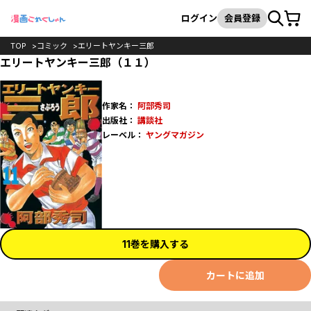
カート
検索
ログイン
会員登録
TOP
コミック
エリートヤンキー三郎
エリートヤンキー三郎（１１）
作家名：
阿部秀司
出版社：
講談社
レーベル：
ヤングマガジン
11巻を購入する
カートに追加