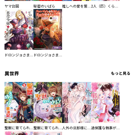
ヤマ台国
秘密のいばら
推しへの愛を誓いますか？～アラサー女子、推しは逃げぬが人生逃げる～
2人（匹）くらし。
ドロンジョさまは転生しても悪役令嬢のままだった
ドロンジョさまは転生しても悪役令嬢のままだった【分冊版】
異世界
もっと見る
聖獣に育てられた少年の異世界ゆるり放浪記～神様からもらったチート魔法で、仲間たちとスローライフを満喫中～
聖獣に育てられた少年の異世界ゆるり放浪記～神様からもらったチート魔法で、仲間たちとスローライフを満喫中～【分冊版】
人外の旦那様に娶られ毎晩ナカまで愛される…。アンソロジー
過保護な執事が私の婚活を邪魔してきます！ 分冊版