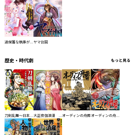
過保護な執事が私の婚活を邪魔してきます！
ヤマ台国
歴史・時代劇
もっと見る
刀剣乱舞～日本号つれづれ酒～
大正夜伽浪漫 －金曜日の花嫁—
オーディンの舟葬
オーディンの舟葬 分冊版