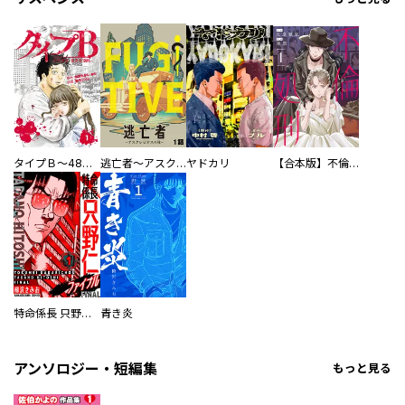
タイプＢ～48時間後、致死率100％～【単話】
逃亡者～アスクレピオスの杖～
ヤドカリ
【合本版】不倫処刑
特命係長 只野仁ファイナル 愛蔵版
青き炎
アンソロジー・短編集
もっと見る