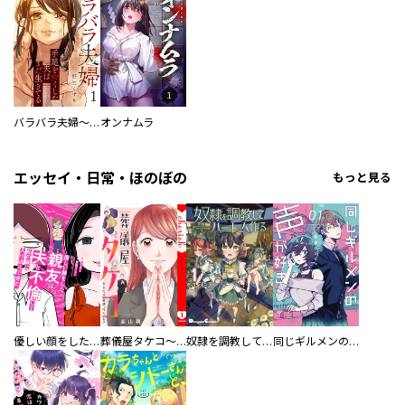
バラバラ夫婦～手足をなくした夫はまだ生きてる
オンナムラ
エッセイ・日常・ほのぼの
もっと見る
優しい顔をした親友は、夫と不倫して私の家に入り込んできた。
葬儀屋タケコ～あなたの最期、叶えます【電子単行本版】
奴隷を調教してハーレム作る
同じギルメンの声が好き