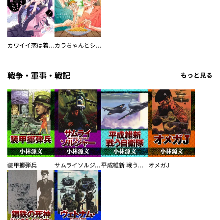
カワイイ恋は着飾らない
カラちゃんとシトーさんと、 【分冊版】
戦争・軍事・戦記
もっと見る
装甲擲弾兵
サムライソルジャー SAMURAI SOLDIER
平成維新 戦う自衛隊
オメガJ