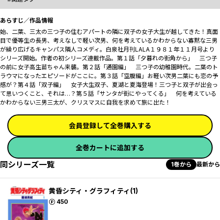
あらすじ／作品情報
始、二葉、三太の三つ子の住むアパートの隣に双子の女子大生が越してきた！真面
目で優等生の長男、考えなしで軽い次男、何を考えているかわからない寡黙な三男
が繰り広げるキャンパス隣人コメディ。白泉社月刊LALA１９８１年１１月号より
シリーズ開始。作者の初シリーズ連載作品。第１話「夕暮れの街角から」 三つ子
の前に女子高生苗ちゃん来襲。第２話「通園編」 三つ子の幼稚園時代。二葉のト
ラウマになったエピソードがここに。第３話「空腹編」お軽い次男二葉にも恋の予
感が？第４話「双子編」 女子大生双子、夏湖と夏海登場！三つ子と双子が出会っ
て思いつくこと、それは…？第５話「サンタが街にやってくる」 何を考えている
かわからない三男三太が、クリスマスに自我を求めて旅に出た！
会員登録して全巻購入する
全巻カートに追加する
同シリーズ一覧
1巻から
最新から
黄昏シティ・グラフィティ(1)
ポイント
450