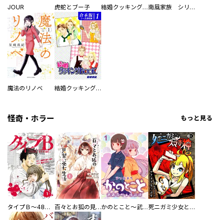
JOUR
虎蛇とブー子
結婚クッキングＢＯＯＫ
南風家族 シリーズ・家族の風向き
魔法のリノベ
結婚クッキングＢＯＯＫ《合本版》
怪奇・ホラー
もっと見る
タイプＢ～48時間後、致死率100％～【単話】
百々とお狐の見習い巫女生活【単行本版】
かのとこと～武蔵花町怪話譚～ 【連載版】
死ニガミ少女とスマホ神