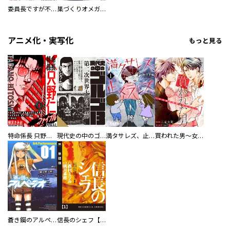
委員長ですが不良になるほど恋してます！
巣づくりオメガバース
アニメ化・実写化
もっと見る
特命係長 只野仁ファイナル 愛蔵版
現代史の中のゴルゴ13
満タサレズ、止メラレズ
買われた男～女性限定快感セラピスト～【描き下ろしおまけ付き特装版】
蒼き鋼のアルペジオ
信長のシェフ【単話版】