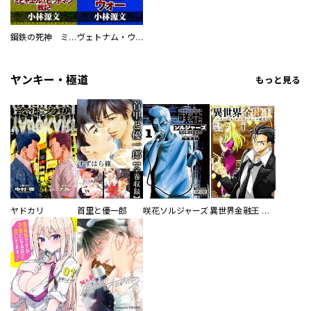
鋼鉄の死神 ミヒャエル・ビットマン戦記
ヴェトナム・ウォー VIETNAM WAR
ヤンキー・極道
もっと見る
ヤドカリ
首里と優一郎
咲花ソルジャーズ
異世界金融王 ～クローネ・ゴルディオンの覇道～