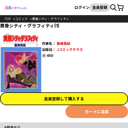
カート
検索
ログイン
会員登録
TOP
コミック
黄昏シティ・グラフィティ
黄昏シティ・グラフィティ(1)
作家名：
星崎真紀
出版社：
Jコミックテラス
ポイント
450
会員登録して購入する
カートに追加
関連タグ