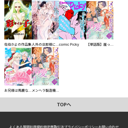
佐伯かよの作品集
人外の旦那様に娶られ毎晩ナカまで愛される…。アンソロジー
comic Picky
【単話版】崖っぷち令嬢ですが、意地と策略で幸せになります！シリーズ
お兄様は馬鹿なんですか？～地味王女は婚約破棄に巻き込まれる～
メンヘラ製造機の公爵令息（過保護）が溺愛してきます
TOPへ
よくある質問
利用規約
特定商取引法
プライバシーポリシー
お問い合わせ