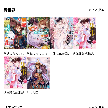
異世界
もっと見る
聖獣に育てられた少年の異世界ゆるり放浪記～神様からもらったチート魔法で、仲間たちとスローライフを満喫中～
聖獣に育てられた少年の異世界ゆるり放浪記～神様からもらったチート魔法で、仲間たちとスローライフを満喫中～【分冊版】
人外の旦那様に娶られ毎晩ナカまで愛される…。アンソロジー
過保護な執事が私の婚活を邪魔してきます！ 分冊版
過保護な執事が私の婚活を邪魔してきます！
ヤマ台国
サスペンス
もっと見る