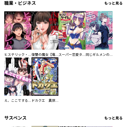
職業・ビジネス
もっと見る
ヒステリック・ハーレム～搾られる男と堕ちる女～【電子単行本版】
復讐の魔女【電子単行本版】
スーパー恋愛タイム！～現場でドＳな彼女は自宅でデレる～
同じギルメンの声が好き
え、ここでするの？ アイドルのファンが知らない日常
ドカクエ 異世界ドカコッククエスト
サスペンス
もっと見る