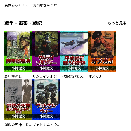
異世界ちゃんこ～横綱目前に召喚されたんだが～ 【連載版】
僕と嫁さんとお酒の関係
戦争・軍事・戦記
もっと見る
装甲擲弾兵
サムライソルジャー SAMURAI SOLDIER
平成維新 戦う自衛隊
オメガJ
鋼鉄の死神 ミヒャエル・ビットマン戦記
ヴェトナム・ウォー VIETNAM WAR