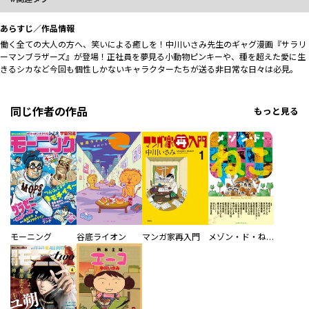
あらすじ／作品情報
働く全ての大人の方へ、笑いによる癒しを！中川いさみ先生のギャグ漫画『サラリ
ーマンブラザーズ』が登場！正社員を夢見る小動物ピンキーや、種を超えた愛に生
きるシカなど今回も個性しかないキャラクターたちが送る非日常な日々は必見。
同じ作者の作品
もっと見る
モーニング
谷底ライオン
マンガ家再入門
メゾン・ド・ねこ