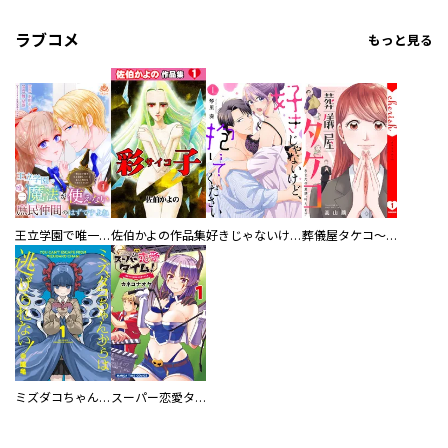
ラブコメ
もっと見る
王立学園で唯一魔法が使えない庶民仲間のはずですよね～実は王子様で私を溺愛しているなんて告白はやめてください～
佐伯かよの作品集
好きじゃないけど、抱いてください【電子単行本版／特典おまけ付き】
葬儀屋タケコ～あなたの最期、叶えます【電子単行本版】
ミズダコちゃんからは逃げられない！
スーパー恋愛タイム！～現場でドＳな彼女は自宅でデレる～