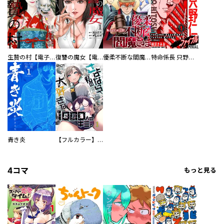
生贄の村【電子単行本版】
復讐の魔女【電子単行本版】
優柔不断な閻魔さま
特命係長 只野仁ファイナル 愛蔵版
青き炎
【フルカラー】さよなら、私の大好きな１０００人のキミ。
4コマ
もっと見る