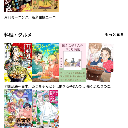
月刊モーニング・ツー
新米主婦エーコ
料理・グルメ
もっと見る
刀剣乱舞～日本号つれづれ酒～
カラちゃんとシトーさんと、 【分冊版】
働き女子3人のおうち晩酌
働くふたりのごほうび飯