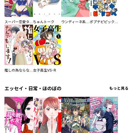
スーパー恋愛タイム！～現場でドＳな彼女は自宅でデレる～
ちゅんトーク
ウンディーネ系彼氏
ポプテピピック SEASON EIGHT
推しの為ならなんでもします！
女子高生VS-R
エッセイ・日常・ほのぼの
もっと見る