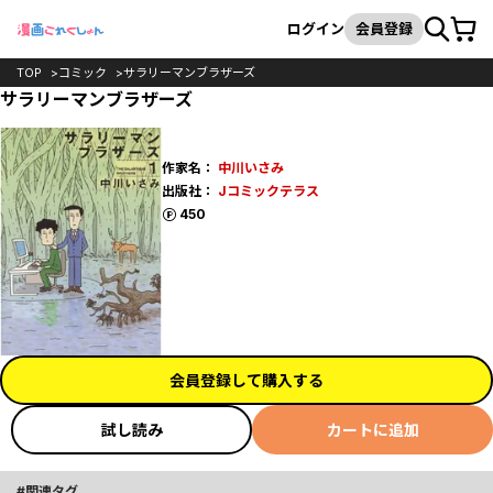
カート
検索
ログイン
会員登録
TOP
コミック
サラリーマンブラザーズ
サラリーマンブラザーズ
作家名：
中川いさみ
出版社：
Jコミックテラス
ポイント
450
会員登録して購入する
試し読み
カートに追加
関連タグ