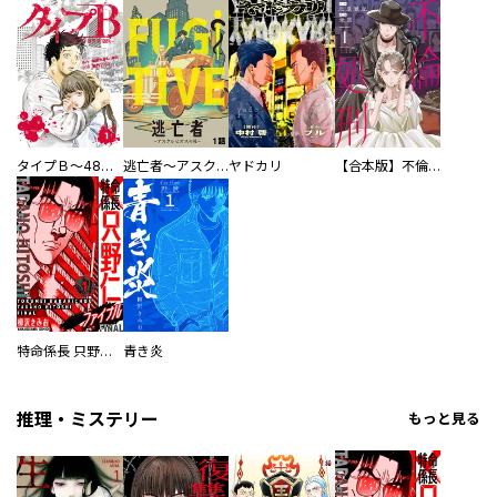
タイプＢ～48時間後、致死率100％～【単話】
逃亡者～アスクレピオスの杖～
ヤドカリ
【合本版】不倫処刑
特命係長 只野仁ファイナル 愛蔵版
青き炎
推理・ミステリー
もっと見る