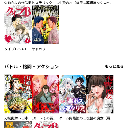
佐伯かよの作品集
ヒステリック・ハーレム～搾られる男と堕ちる女～【電子単行本版】
生贄の村【電子単行本版】
葬儀屋タケコ～あなたの最期、叶えます【電子単行本版】
タイプＢ～48時間後、致死率100％～【単話】
ヤドカリ
バトル・格闘・アクション
もっと見る
刀剣乱舞～日本号つれづれ酒～
EX ～その賞金稼ぎは、世界の出口を探す～【単行本版】
ゲーム内最強の『裏ボス』に転生したので、主人公の代わりに最速クリアを目指します！【電子単行本版】
復讐の魔女【電子単行本版】