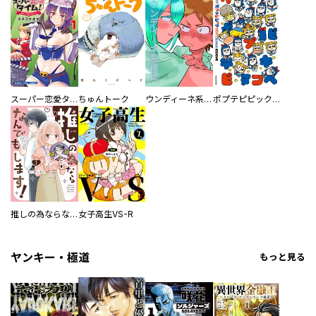
スーパー恋愛タイム！～現場でドＳな彼女は自宅でデレる～
ちゅんトーク
ウンディーネ系彼氏
ポプテピピック SEASON EIGHT
推しの為ならなんでもします！
女子高生VS-R
ヤンキー・極道
もっと見る