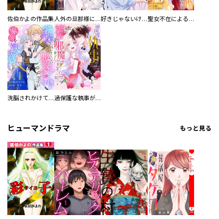
佐伯かよの作品集
人外の旦那様に娶られ毎晩ナカまで愛される…。アンソロジー
好きじゃないけど、抱いてください【電子単行本版／特典おまけ付き】
聖女不在による仮初め婚なのに、不器用な王太子に溺愛されています【電子単行本版／特典おまけ付き】
洗脳されかけていた悪役令嬢ですが家出を決意しました。【電子単行本版／特典おまけ付き】
過保護な執事が私の婚活を邪魔してきます！ 分冊版
ヒューマンドラマ
もっと見る