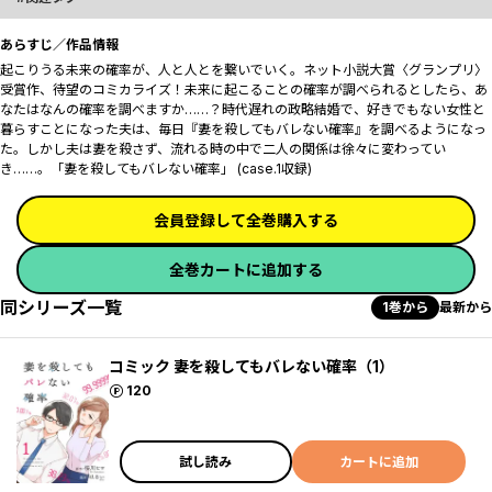
あらすじ／作品情報
起こりうる未来の確率が、人と人とを繋いでいく――。ネット小説大賞〈グランプリ〉
受賞作、待望のコミカライズ！未来に起こることの確率が調べられるとしたら、あ
なたはなんの確率を調べますか……？時代遅れの政略結婚で、好きでもない女性と
暮らすことになった夫は、毎日『妻を殺してもバレない確率』を調べるようになっ
た。しかし夫は妻を殺さず、流れる時の中で二人の関係は徐々に変わってい
き……。「妻を殺してもバレない確率」 (case.1収録)
会員登録して全巻購入する
全巻カートに追加する
同シリーズ一覧
1巻から
最新から
コミック 妻を殺してもバレない確率（1）
ポイント
120
試し読み
カートに追加