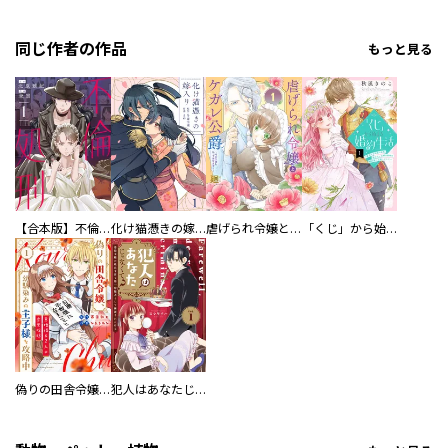
同じ作者の作品
もっと見る
【合本版】不倫処刑
化け猫憑きの嫁入り
虐げられ令嬢とケガレ公爵～そのケガレ、払ってみせます！～
「くじ」から始まる婚約生活～厳正なる抽選の結果、笑わない次期公爵様の婚約者に当選しました～
偽りの田舎令嬢、幼馴染みの王子様を攻略中～意地張る２人の恋愛攻防～
犯人はあなたじゃなくて？～悪役令嬢の私は今日も第一容疑者として断罪されかける～