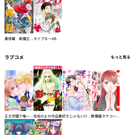
異修羅 新魔王戦争
タイプＢ～48時間後、致死率100％～【単話】
ラブコメ
もっと見る
王立学園で唯一魔法が使えない庶民仲間のはずですよね～実は王子様で私を溺愛しているなんて告白はやめてください～
佐伯かよの作品集
好きじゃないけど、抱いてください【電子単行本版／特典おまけ付き】
葬儀屋タケコ～あなたの最期、叶えます【電子単行本版】