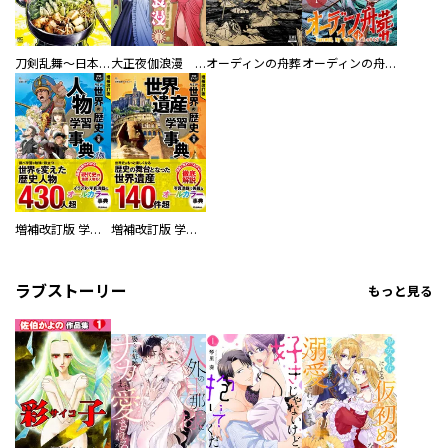
刀剣乱舞～日本号つれづれ酒～
大正夜伽浪漫 －金曜日の花嫁—
オーディンの舟葬
オーディンの舟葬 分冊版
増補改訂版 学研まんが NEW世界の歴史 別巻 人物学習事典
増補改訂版 学研まんが NEW世界の歴史 別巻 世界遺産学習事典
ラブストーリー
もっと見る