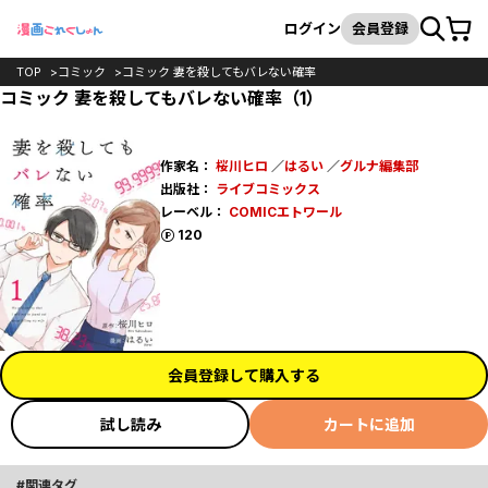
カート
検索
ログイン
会員登録
TOP
コミック
コミック 妻を殺してもバレない確率
コミック 妻を殺してもバレない確率（1）
作家名：
桜川ヒロ
／
はるい
／
グルナ編集部
出版社：
ライブコミックス
レーベル：
COMICエトワール
ポイント
120
会員登録して購入する
試し読み
カートに追加
関連タグ