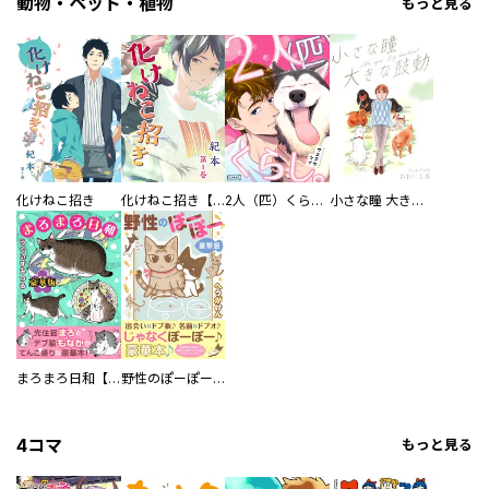
動物・ペット・植物
もっと見る
化けねこ招き
化けねこ招き【描きおろし付合冊版】
2人（匹）くらし。
小さな瞳 大きな鼓動
まろまろ日和【豪華版】
野性のぽーぽー【豪華版】
4コマ
もっと見る