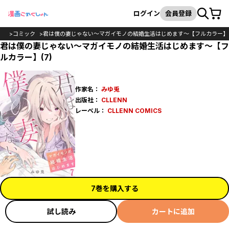
カート
検索
ログイン
会員登録
OP
コミック
君は僕の妻じゃない～マガイモノの結婚生活はじめます～【フルカラー】
君は僕の妻じゃない～マガイモノの結婚生活はじめます～【フ
ルカラー】(7)
作家名：
みゆ兎
出版社：
CLLENN
レーベル：
CLLENN COMICS
7巻を購入する
試し読み
カートに追加