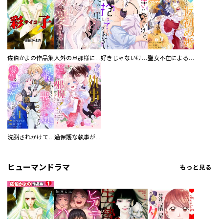
佐伯かよの作品集
人外の旦那様に娶られ毎晩ナカまで愛される…。アンソロジー
好きじゃないけど、抱いてください【電子単行本版／特典おまけ付き】
聖女不在による仮初め婚なのに、不器用な王太子に溺愛されています【電子単行本版／特典おまけ付き】
洗脳されかけていた悪役令嬢ですが家出を決意しました。【電子単行本版／特典おまけ付き】
過保護な執事が私の婚活を邪魔してきます！ 分冊版
ヒューマンドラマ
もっと見る