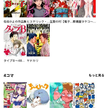
佐伯かよの作品集
ヒステリック・ハーレム～搾られる男と堕ちる女～【電子単行本版】
生贄の村【電子単行本版】
葬儀屋タケコ～あなたの最期、叶えます【電子単行本版】
タイプＢ～48時間後、致死率100％～【単話】
ヤドカリ
4コマ
もっと見る