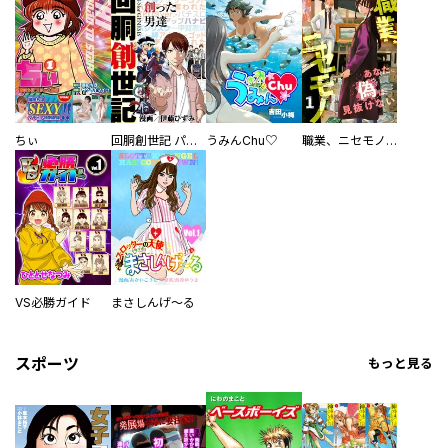
ちぃ
回胴創世記 パチスロを創った男達
うみんChu♡
職業、ニセモノ～あなたに偽は見抜けない【電子単行本版】
VS必勝ガイド
まさしんげ～る
スポーツ
もっと見る