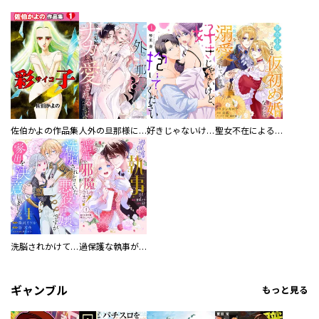
佐伯かよの作品集
人外の旦那様に娶られ毎晩ナカまで愛される…。アンソロジー
好きじゃないけど、抱いてください【電子単行本版／特典おまけ付き】
聖女不在による仮初め婚なのに、不器用な王太子に溺愛されています【電子単行本版／特典おまけ付き】
洗脳されかけていた悪役令嬢ですが家出を決意しました。【電子単行本版／特典おまけ付き】
過保護な執事が私の婚活を邪魔してきます！ 分冊版
ギャンブル
もっと見る