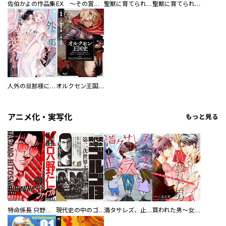
佐伯かよの作品集
EX ～その賞金稼ぎは、世界の出口を探す～【単行本版】
聖獣に育てられた少年の異世界ゆるり放浪記～神様からもらったチート魔法で、仲間たちとスローライフを満喫中～
聖獣に育てられた少年の異世界ゆるり放浪記～神様からもらったチート魔法で、仲間たちとスローライフを満喫中～【分冊版】
人外の旦那様に娶られ毎晩ナカまで愛される…。アンソロジー
オルクセン王国史
アニメ化・実写化
もっと見る
特命係長 只野仁ファイナル 愛蔵版
現代史の中のゴルゴ13
満タサレズ、止メラレズ
買われた男～女性限定快感セラピスト～【描き下ろしおまけ付き特装版】