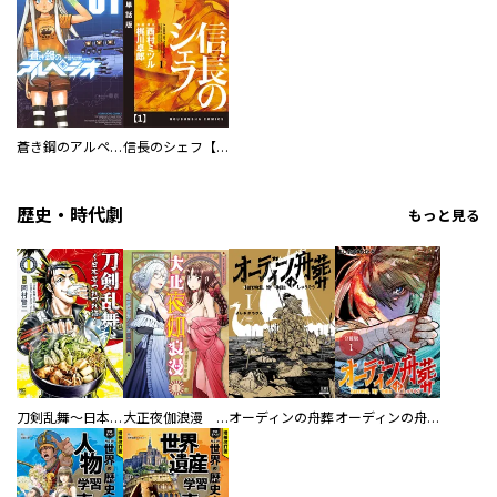
蒼き鋼のアルペジオ
信長のシェフ【単話版】
歴史・時代劇
もっと見る
刀剣乱舞～日本号つれづれ酒～
大正夜伽浪漫 －金曜日の花嫁—
オーディンの舟葬
オーディンの舟葬 分冊版