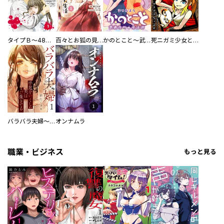
タイプＢ～48時間後、致死率100％～【単話】
百々とお狐の見習い巫女生活【単行本版】
かのとこと～武蔵花町怪話譚～ 【連載版】
死ニガミ少女とスマホ神
バラバラ夫婦～手足をなくした夫はまだ生きてる
オンナムラ
職業・ビジネス
もっと見る