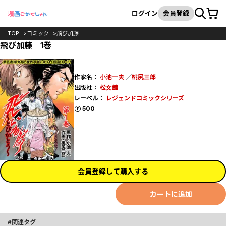
カート
検索
ログイン
会員登録
TOP
コミック
飛び加藤
飛び加藤 1巻
作家名：
小池一夫
／
桃尻三郎
出版社：
松文館
レーベル：
レジェンドコミックシリーズ
ポイント
500
会員登録して購入する
カートに追加
関連タグ