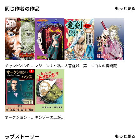
同じ作者の作品
もっと見る
チャンピオンRED
マジョンナ～私は魔女医
大菩薩峠 第二章 竜剣
百々の拷問蔵
オークション・ハウス
キンゾーの上がってなンボ ！！
ラブストーリー
もっと見る