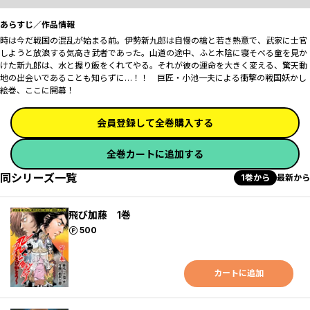
あらすじ／作品情報
時は今だ戦国の混乱が始まる前。伊勢新九郎は自慢の槍と若き熱意で、武家に士官
しようと放浪する気高き武者であった。山道の途中、ふと木陰に寝そべる童を見か
けた新九郎は、水と握り飯をくれてやる。それが彼の運命を大きく変える、驚天動
地の出会いであることも知らずに…！！ 巨匠・小池一夫による衝撃の戦国妖かし
絵巻、ここに開幕！
会員登録して全巻購入する
全巻カートに追加する
同シリーズ一覧
1巻から
最新から
飛び加藤 1巻
ポイント
500
カートに追加