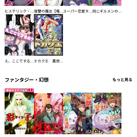
ヒステリック・ハーレム～搾られる男と堕ちる女～【電子単行本版】
復讐の魔女【電子単行本版】
スーパー恋愛タイム！～現場でドＳな彼女は自宅でデレる～
同じギルメンの声が好き
え、ここでするの？ アイドルのファンが知らない日常
ドカクエ 異世界ドカコッククエスト
ファンタジー・幻想
もっと見る