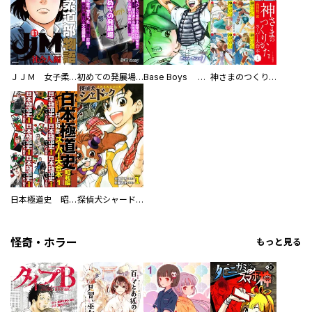
ＪＪＭ 女子柔道部物語 社会人編
初めての発展場 【白抜き修正版】
Base Boys 新装版
神さまのつくりかた。スーパー大合本
日本極道史 昭和編 スーパー大合本
探偵犬シャードック（新装版）
怪奇・ホラー
もっと見る