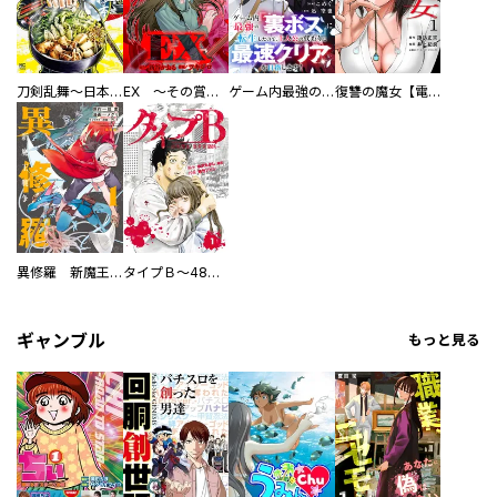
刀剣乱舞～日本号つれづれ酒～
EX ～その賞金稼ぎは、世界の出口を探す～【単行本版】
ゲーム内最強の『裏ボス』に転生したので、主人公の代わりに最速クリアを目指します！【電子単行本版】
復讐の魔女【電子単行本版】
異修羅 新魔王戦争
タイプＢ～48時間後、致死率100％～【単話】
ギャンブル
もっと見る