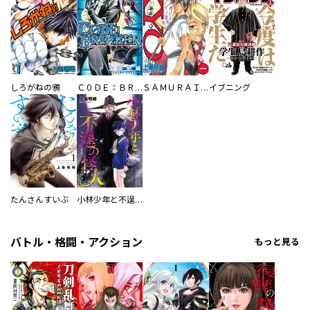
しろがねの鴉
Ｃ０ＤＥ：ＢＲＥＡＫＥＲ
ＳＡＭＵＲＡＩ ＤＥＥＰＥＲ ＫＹＯ
イブニング
たんさんすいぶ
小林少年と不逞の怪人
バトル・格闘・アクション
もっと見る