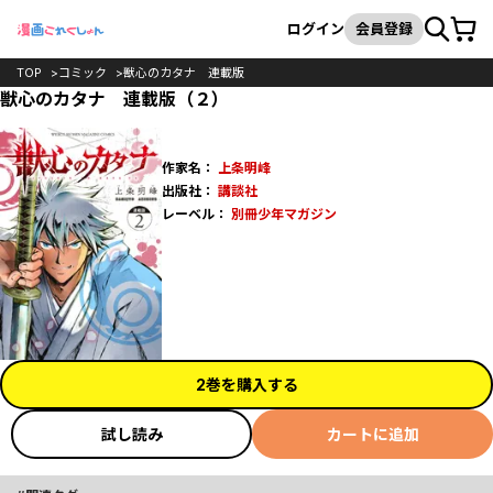
カート
検索
ログイン
会員登録
TOP
コミック
獣心のカタナ 連載版
獣心のカタナ 連載版（２）
作家名：
上条明峰
出版社：
講談社
レーベル：
別冊少年マガジン
2巻を購入する
試し読み
カートに追加