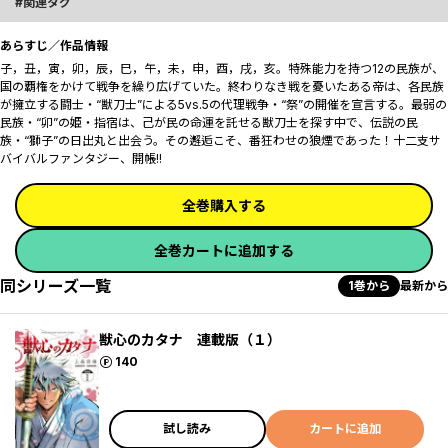
関連タグ
あらすじ／作品情報
子，丑，寅，卯，辰，巳，午，未，申，酉，戌，亥。特殊能力を持つ12の民族が、
国の覇権をかけて戦争を繰り広げていた。終わりなき戦を憂いたある帝は、各民族
が擁立する闘士・“獣刀士”による5vs.5の代理戦争・“祭”の開催を宣言する――。最弱の
民族・“卯”の姫・指宿は、己が民の命運を託せる獣刀士を探す中で、伝説の民
族・“獅子”の日出丸と出会う。その邂逅こそ、番狂わせの狼煙であった！十二支サ
バイバルファンタジー、開帳!!
全巻購入する
全巻カートに追加する
同シリーズ一覧
1巻から
最新から
獣心のカタナ 連載版（１）
ポイント
140
試し読み
カートに追加