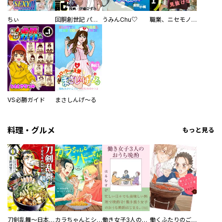
ちぃ
回胴創世記 パチスロを創った男達
うみんChu♡
職業、ニセモノ～あなたに偽は見抜けない【電子単行本版】
VS必勝ガイド
まさしんげ～る
料理・グルメ
もっと見る
刀剣乱舞～日本号つれづれ酒～
カラちゃんとシトーさんと、 【分冊版】
働き女子3人のおうち晩酌
働くふたりのごほうび飯