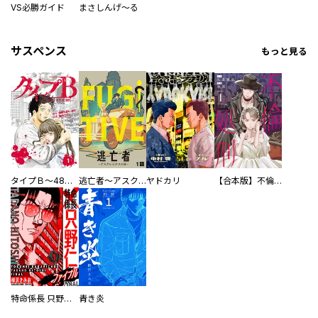
VS必勝ガイド
まさしんげ～る
サスペンス
もっと見る
タイプＢ～48時間後、致死率100％～【単話】
逃亡者～アスクレピオスの杖～
ヤドカリ
【合本版】不倫処刑
特命係長 只野仁ファイナル 愛蔵版
青き炎