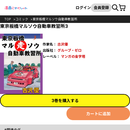
カート
検索
ログイン
会員登録
TOP
コミック
東京板橋マルソウ自動車教習所
東京板橋マルソウ自動車教習所3
作家名：
古沢優
出版社：
グループ・ゼロ
レーベル：
マンガの金字塔
3巻を購入する
カートに追加
関連タグ