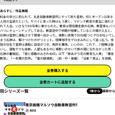
あらすじ／作品情報
料金の安さに釣られて、丸走自動車教習所にやって来た星野。何とオープン以来６
人目の生徒だという。ヤバイと思った時はもう遅く、マドンナ教官の夏生に惑わさ
れて入会。いきなり69号車に乗せられた。教官は現役暴走族の石神。教習車もバリ
バリにチューンナップしてある。教習途中で仲間が喧嘩しているとの報が入ると、
石神は星野に運転させて現場へ向かった。車酔い体質で50分経つとゲロを吐いてし
まう石神は、駆けつけたのがリミット。喧嘩相手をゲロまみれにして追っ払う。怪
我の功名で星野は運転に自信がつき、免許を獲得。いいのか、これで…？喧嘩は強
いし、運転テクも抜群。人望もあるのに車酔いのせいで族の頭になれなかった男・
石神の奮戦記。「愛と感動のみきわめ印」以下「族あがり花の教官九人衆」「暴走
教官」「一本橋の恐怖」「嵐の鎮魂歌」（前・中・後編）「注射？禁止」を収録。
全巻購入する
全巻カートに追加する
同シリーズ一覧
1巻から
最新から
東京板橋マルソウ自動車教習所1
ポイント
400