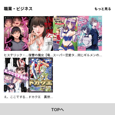
職業・ビジネス
もっと見る
ヒステリック・ハーレム～搾られる男と堕ちる女～【電子単行本版】
復讐の魔女【電子単行本版】
スーパー恋愛タイム！～現場でドＳな彼女は自宅でデレる～
同じギルメンの声が好き
え、ここでするの？ アイドルのファンが知らない日常
ドカクエ 異世界ドカコッククエスト
TOPへ