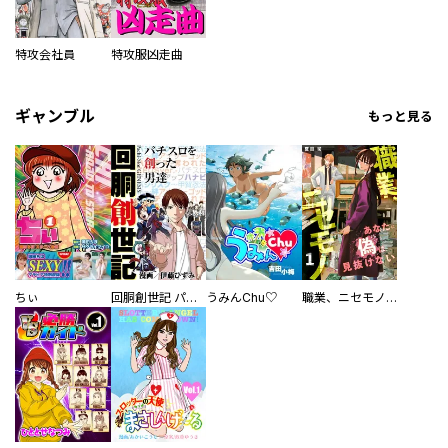
特攻会社員
特攻服凶走曲
ギャンブル
もっと見る
ちぃ
回胴創世記 パチスロを創った男達
うみんChu♡
職業、ニセモノ～あなたに偽は見抜けない【電子単行本版】