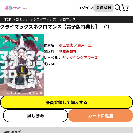
カート
検索
ログイン
会員登録
TOP
コミック
クライマックスネクロマンス
クライマックスネクロマンス【電子版特典付】 （1）
作家名：
水上悟志
／
瀬戸一里
出版社：
少年画報社
レーベル：
ヤングキングアワーズ
ポイント
750
会員登録して購入する
試し読み
カートに追加
関連タグ