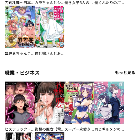
刀剣乱舞～日本号つれづれ酒～
カラちゃんとシトーさんと、 【分冊版】
働き女子3人のおうち晩酌
働くふたりのごほうび飯
異世界ちゃんこ～横綱目前に召喚されたんだが～ 【連載版】
僕と嫁さんとお酒の関係
職業・ビジネス
もっと見る
ヒステリック・ハーレム～搾られる男と堕ちる女～【電子単行本版】
復讐の魔女【電子単行本版】
スーパー恋愛タイム！～現場でドＳな彼女は自宅でデレる～
同じギルメンの声が好き