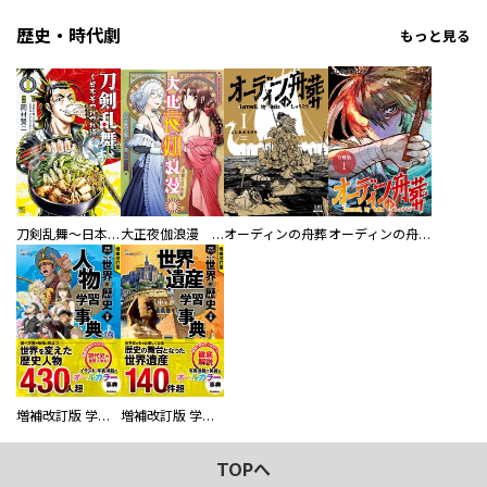
歴史・時代劇
もっと見る
刀剣乱舞～日本号つれづれ酒～
大正夜伽浪漫 －金曜日の花嫁—
オーディンの舟葬
オーディンの舟葬 分冊版
増補改訂版 学研まんが NEW世界の歴史 別巻 人物学習事典
増補改訂版 学研まんが NEW世界の歴史 別巻 世界遺産学習事典
TOPへ