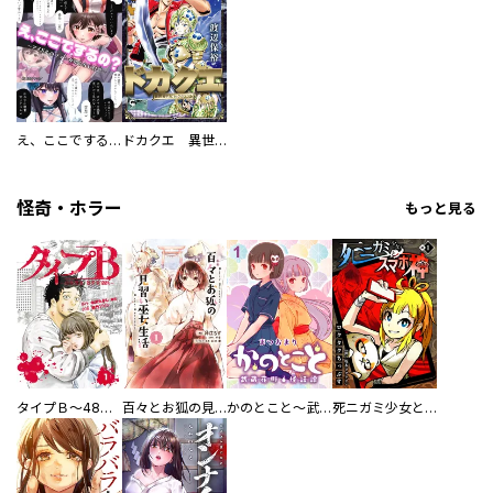
え、ここでするの？ アイドルのファンが知らない日常
ドカクエ 異世界ドカコッククエスト
怪奇・ホラー
もっと見る
タイプＢ～48時間後、致死率100％～【単話】
百々とお狐の見習い巫女生活【単行本版】
かのとこと～武蔵花町怪話譚～ 【連載版】
死ニガミ少女とスマホ神