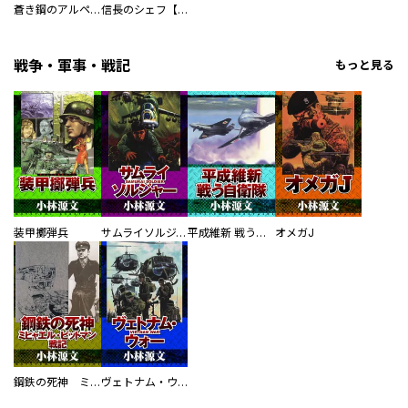
蒼き鋼のアルペジオ
信長のシェフ【単話版】
戦争・軍事・戦記
もっと見る
装甲擲弾兵
サムライソルジャー SAMURAI SOLDIER
平成維新 戦う自衛隊
オメガJ
鋼鉄の死神 ミヒャエル・ビットマン戦記
ヴェトナム・ウォー VIETNAM WAR