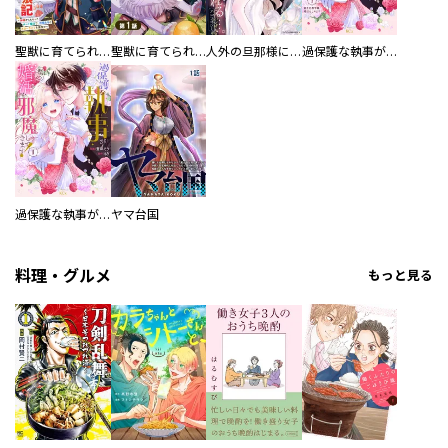
聖獣に育てられた少年の異世界ゆるり放浪記～神様からもらったチート魔法で、仲間たちとスローライフを満喫中～
聖獣に育てられた少年の異世界ゆるり放浪記～神様からもらったチート魔法で、仲間たちとスローライフを満喫中～【分冊版】
人外の旦那様に娶られ毎晩ナカまで愛される…。アンソロジー
過保護な執事が私の婚活を邪魔してきます！ 分冊版
過保護な執事が私の婚活を邪魔してきます！
ヤマ台国
料理・グルメ
もっと見る