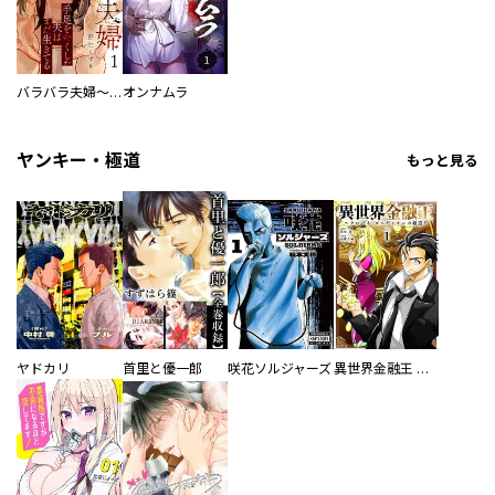
バラバラ夫婦～手足をなくした夫はまだ生きてる
オンナムラ
ヤンキー・極道
もっと見る
ヤドカリ
首里と優一郎
咲花ソルジャーズ
異世界金融王 ～クローネ・ゴルディオンの覇道～