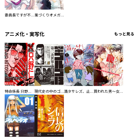
委員長ですが不良になるほど恋してます！
巣づくりオメガバース
アニメ化・実写化
もっと見る
特命係長 只野仁ファイナル 愛蔵版
現代史の中のゴルゴ13
満タサレズ、止メラレズ
買われた男～女性限定快感セラピスト～【描き下ろしおまけ付き特装版】