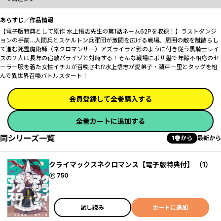
あらすじ／作品情報
【電子版特典として原作 水上悟志先生の第1話ネーム62Pを収録！】ラストダンジ
ョンの手前…人間兵とスケルトン兵軍団が激闘を広げる戦場。周囲の敵を蹴散らし
て進む死霊魔術師（ネクロマンサー）アズライラと影のように付き従う黒騎士レイ
スの２人は長年の宿敵パライゾと対峙する！そんな戦場にボサ髪で年齢不相応のセ
ーラー服を着た女性イチカが召喚され!?水上悟志が愛弟子・瀬戸一里とタッグを組
んで異世界召喚バトルスタート！
会員登録して全巻購入する
全巻カートに追加する
同シリーズ一覧
1巻から
最新から
クライマックスネクロマンス【電子版特典付】 （1）
ポイント
750
試し読み
カートに追加