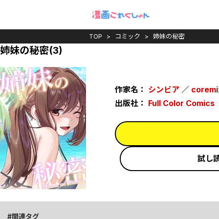
TOP
コミック
姉妹の秘密
姉妹の秘密(3)
作家名：
シンビア
／
coremi
出版社：
Full Color Comics
試し
関連タグ