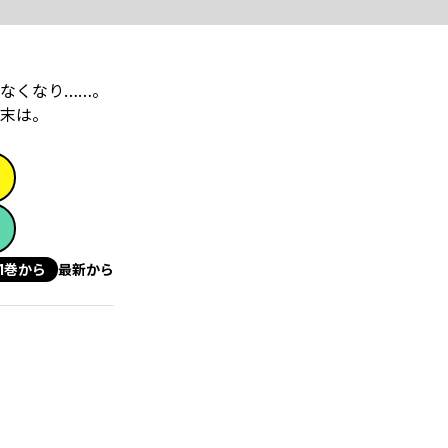
なくなり……。
末は。
1巻から
最新から