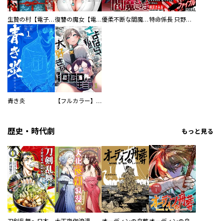
生贄の村【電子単行本版】
復讐の魔女【電子単行本版】
優柔不断な閻魔さま
特命係長 只野仁ファイナル 愛蔵版
青き炎
【フルカラー】さよなら、私の大好きな１０００人のキミ。
歴史・時代劇
もっと見る