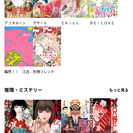
アフタヌーン
デザート
ＥＫｉｓｓ
ＢＥ・ＬＯＶＥ
臨死！！ 江古田ちゃん
別冊フレンド
推理・ミステリー
もっと見る