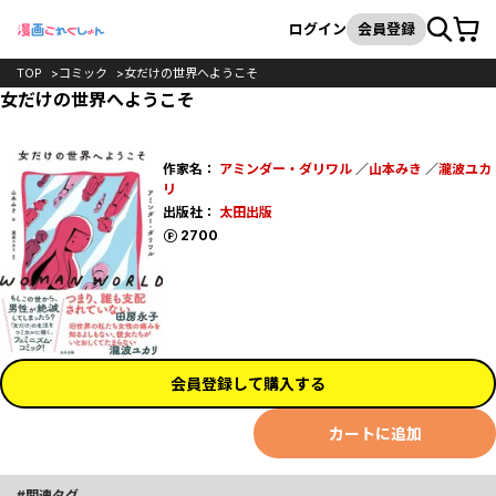
カート
検索
ログイン
会員登録
TOP
コミック
女だけの世界へようこそ
女だけの世界へようこそ
作家名：
アミンダー・ダリワル
／
山本みき
／
瀧波ユカ
リ
出版社：
太田出版
ポイント
2700
会員登録して購入する
カートに追加
関連タグ