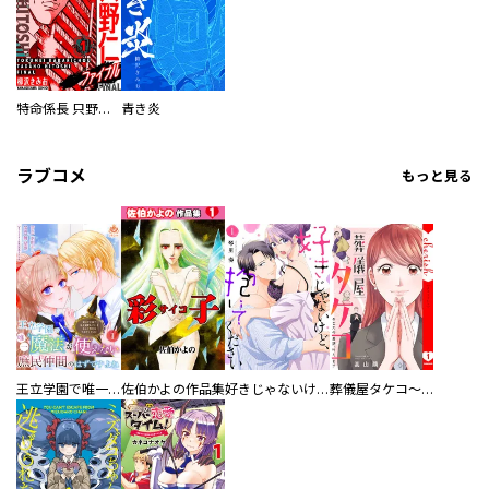
特命係長 只野仁ファイナル 愛蔵版
青き炎
ラブコメ
もっと見る
王立学園で唯一魔法が使えない庶民仲間のはずですよね～実は王子様で私を溺愛しているなんて告白はやめてください～
佐伯かよの作品集
好きじゃないけど、抱いてください【電子単行本版／特典おまけ付き】
葬儀屋タケコ～あなたの最期、叶えます【電子単行本版】