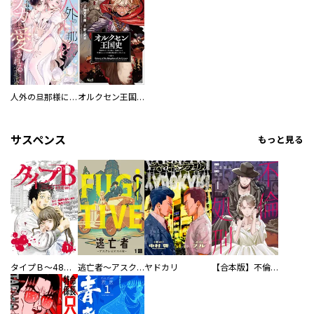
人外の旦那様に娶られ毎晩ナカまで愛される…。アンソロジー
オルクセン王国史
サスペンス
もっと見る
タイプＢ～48時間後、致死率100％～【単話】
逃亡者～アスクレピオスの杖～
ヤドカリ
【合本版】不倫処刑