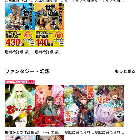
刀剣乱舞～日本号つれづれ酒～
大正夜伽浪漫 －金曜日の花嫁—
オーディンの舟葬
オーディンの舟葬 分冊版
増補改訂版 学研まんが NEW世界の歴史 別巻 人物学習事典
増補改訂版 学研まんが NEW世界の歴史 別巻 世界遺産学習事典
ファンタジー・幻想
もっと見る
佐伯かよの作品集
EX ～その賞金稼ぎは、世界の出口を探す～【単行本版】
聖獣に育てられた少年の異世界ゆるり放浪記～神様からもらったチート魔法で、仲間たちとスローライフを満喫中～
聖獣に育てられた少年の異世界ゆるり放浪記～神様からもらったチート魔法で、仲間たちとスローライフを満喫中～【分冊版】