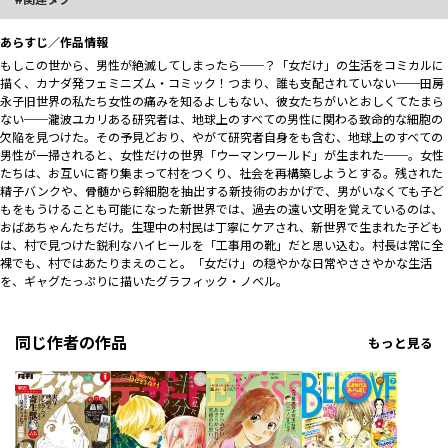
あらすじ／作品情報
もしこの世から、男性が絶滅してしまったら──？「女だけ」の生活をコミカルに
描く、カナダ発フェミニズム・コミック！つまり、誰も支配されていない──田房
永子旧世界の私たち女性の痛みを知るよしもない、彼女たちがいとおしくてたまら
ない──瀧波ユカリある研究者は、地球上のすべての男性に関わる致命的な細胞の
欠陥を見つけた。その予見どおり、やがて研究者自身をも含む、地球上のすべての
男性が一掃されると、女性だけの世界「ウーマンワールド」が生まれた──。女性
たちは、お互いに寄り集まって村をつくり、社会を再構築しようとする。残された
精子バンクや、骨髄から幹細胞を抽出する新技術のおかげで、男がいなくても子ど
もをもうけることも可能になった新世界では、過去の遠い文明を覚えているのは、
おばあちゃんたちだけ。生理中の村民は丁寧にケアされ、新世界で生まれた子ども
は、村で見つけた鋭利なハイヒールを「工事用の靴」だと思い込む。村長は常に全
裸でも、村ではあたりまえのこと。「女だけ」の穏やかな日常やささやかな生活
を、ギャグたっぷりに描いたグラフィック・ノベル。
同じ作者の作品
もっと見る