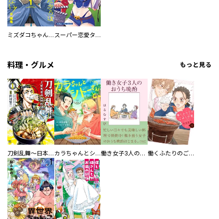
ミズダコちゃんからは逃げられない！
スーパー恋愛タイム！～現場でドＳな彼女は自宅でデレる～
料理・グルメ
もっと見る
刀剣乱舞～日本号つれづれ酒～
カラちゃんとシトーさんと、 【分冊版】
働き女子3人のおうち晩酌
働くふたりのごほうび飯