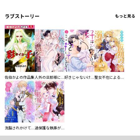
ラブストーリー
もっと見る
佐伯かよの作品集
人外の旦那様に娶られ毎晩ナカまで愛される…。アンソロジー
好きじゃないけど、抱いてください【電子単行本版／特典おまけ付き】
聖女不在による仮初め婚なのに、不器用な王太子に溺愛されています【電子単行本版／特典おまけ付き】
洗脳されかけていた悪役令嬢ですが家出を決意しました。【電子単行本版／特典おまけ付き】
過保護な執事が私の婚活を邪魔してきます！ 分冊版