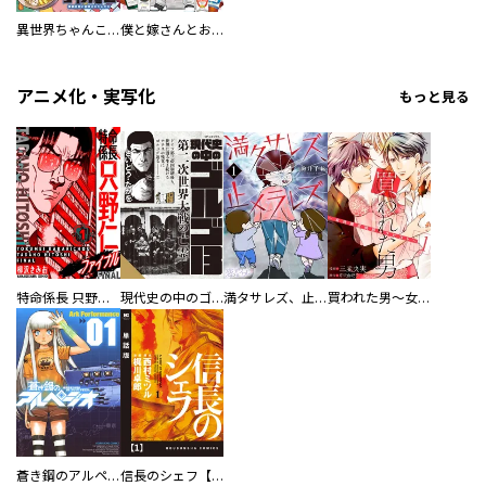
異世界ちゃんこ～横綱目前に召喚されたんだが～ 【連載版】
僕と嫁さんとお酒の関係
アニメ化・実写化
もっと見る
特命係長 只野仁ファイナル 愛蔵版
現代史の中のゴルゴ13
満タサレズ、止メラレズ
買われた男～女性限定快感セラピスト～【描き下ろしおまけ付き特装版】
蒼き鋼のアルペジオ
信長のシェフ【単話版】