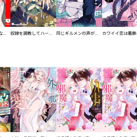
葬儀屋タケコ～あなたの最期、叶えます【電子単行本版】
奴隷を調教してハーレム作る
同じギルメンの声が好き