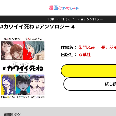
TOP
コミック
#アンソロジー
#カワイイ死ね #アンソロジー 4
作家名：
柴門ふみ
／
長江朋
出版社：
双葉社
試し
関連タグ