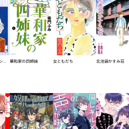
結婚オペレーション１０ｔｏ６
華和家の四姉妹
女ともだち
北池袋かすみ荘