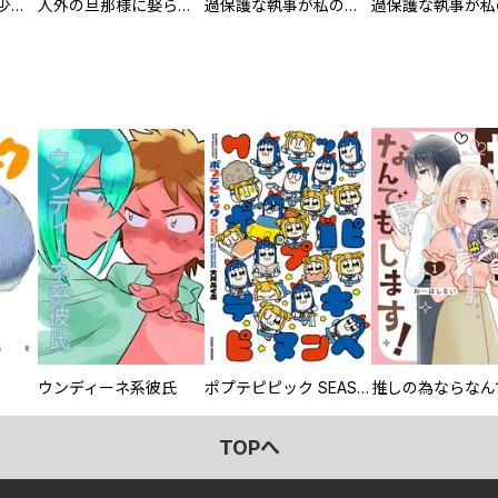
聖獣に育てられた少年の異世界ゆるり放浪記～神様からもらったチート魔法で、仲間たちとスローライフを満喫中～【分冊版】
人外の旦那様に娶られ毎晩ナカまで愛される…。アンソロジー
過保護な執事が私の婚活を邪魔してきます！ 分冊版
ウンディーネ系彼氏
ポプテピピック SEASON EIGHT
TOPへ