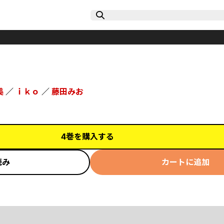
美
／
ｉｋｏ
／
藤田みお
4巻を購入する
読み
カートに追加