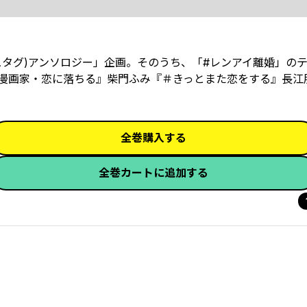
シュタグ)アンソロジー」企画。そのうち、「#レンアイ離婚」の
妄想漫画家・恋に落ちる』柴門ふみ『＃きっとまた恋をする』長
全巻購入する
全巻カートに追加する