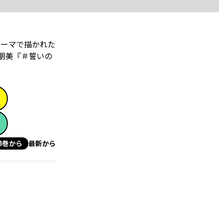
テーマで描かれた
江朋美『＃誓いの
1巻から
最新から