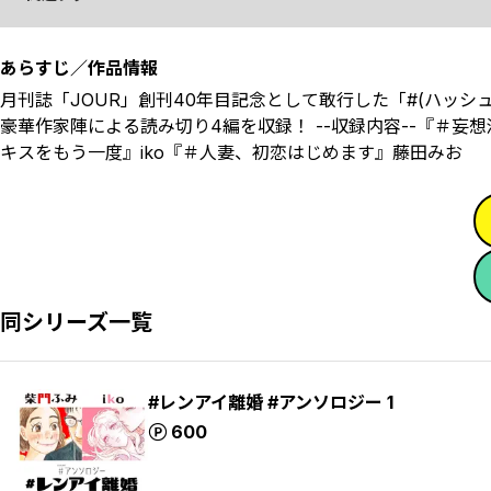
あらすじ／作品情報
月刊誌「JOUR」創刊40年目記念として敢行した「#(ハッ
豪華作家陣による読み切り4編を収録！ --収録内容--『＃
キスをもう一度』iko『＃人妻、初恋はじめます』藤田みお
同シリーズ一覧
#レンアイ離婚 #アンソロジー 1
ポイント
600