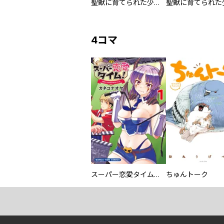
聖獣に育てられた少年の異世界ゆるり放浪記～神様からもらったチート魔法で、仲間たちとスローライフを満喫中～
4コマ
スーパー恋愛タイム！～現場でドＳな彼女は自宅でデレる～
ちゅんトーク