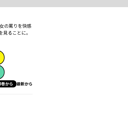
女の罵りを快感
を見ることに。
1巻から
最新から