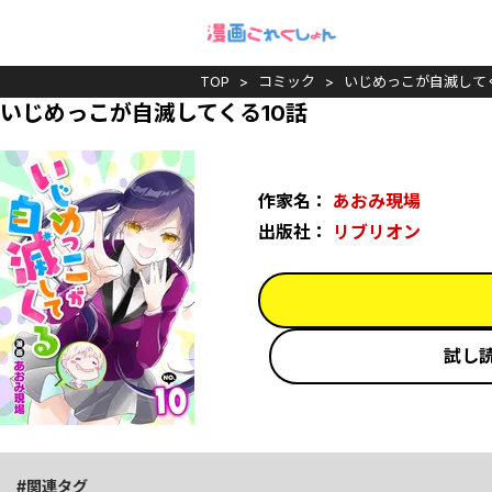
TOP
コミック
いじめっこが自滅して
いじめっこが自滅してくる10話
作家名：
あおみ現場
出版社：
リブリオン
試し
関連タグ