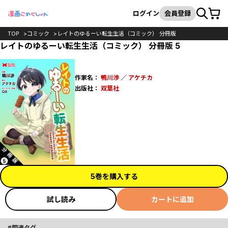
カート
検索
ログイン
会員登録
TOP
コミック
レイトのゆるーい転生生活（コミック） 分冊版
レイトのゆるーい転生生活（コミック） 分冊版 5
作家名：
鴨川渉
／
アケチカ
出版社：
双葉社
5巻を購入する
試し読み
カートに追加
関連タグ