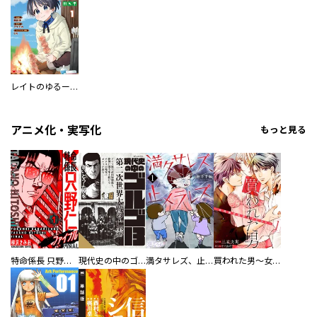
レイトのゆるーい転生生活（コミック）
アニメ化・実写化
もっと見る
特命係長 只野仁ファイナル 愛蔵版
現代史の中のゴルゴ13
満タサレズ、止メラレズ
買われた男～女性限定快感セラピスト～【描き下ろしおまけ付き特装版】