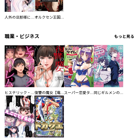
人外の旦那様に娶られ毎晩ナカまで愛される…。アンソロジー
オルクセン王国史
職業・ビジネス
もっと見る
ヒステリック・ハーレム～搾られる男と堕ちる女～【電子単行本版】
復讐の魔女【電子単行本版】
スーパー恋愛タイム！～現場でドＳな彼女は自宅でデレる～
同じギルメンの声が好き