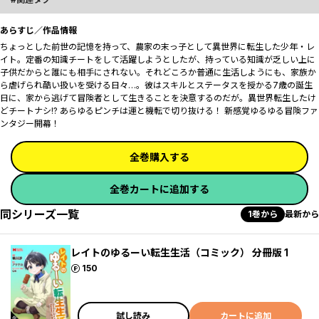
あらすじ／作品情報
ちょっとした前世の記憶を持って、農家の末っ子として異世界に転生した少年・レ
イト。定番の知識チートをして活躍しようとしたが、持っている知識が乏しい上に
子供だからと誰にも相手にされない。それどころか普通に生活しようにも、家族か
ら虐げられ酷い扱いを受ける日々…。彼はスキルとステータスを授かる7歳の誕生
日に、家から逃げて冒険者として生きることを決意するのだが――。異世界転生したけ
どチートナシ!? あらゆるピンチは運と機転で切り抜ける！ 新感覚ゆるゆる冒険ファ
ンタジー開幕！
全巻購入する
全巻カートに追加する
同シリーズ一覧
1巻から
最新から
レイトのゆるーい転生生活（コミック） 分冊版 1
ポイント
150
試し読み
カートに追加