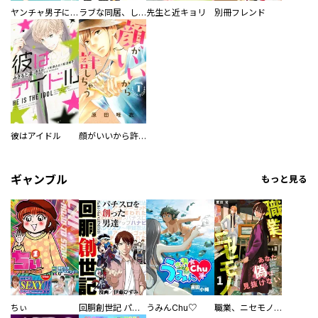
ヤンチャ男子に恋してる。
ラブな同居、してみたい。
先生と近キョリ
別冊フレンド
彼はアイドル
顔がいいから許しちゃう
ギャンブル
もっと見る
ちぃ
回胴創世記 パチスロを創った男達
うみんChu♡
職業、ニセモノ～あなたに偽は見抜けない【電子単行本版】