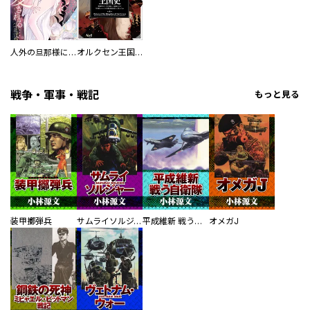
人外の旦那様に娶られ毎晩ナカまで愛される…。アンソロジー
オルクセン王国史
戦争・軍事・戦記
もっと見る
装甲擲弾兵
サムライソルジャー SAMURAI SOLDIER
平成維新 戦う自衛隊
オメガJ