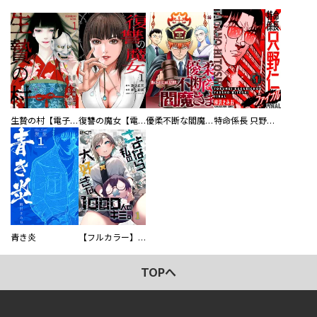
生贄の村【電子単行本版】
復讐の魔女【電子単行本版】
優柔不断な閻魔さま
特命係長 只野仁ファイナル 愛蔵版
青き炎
【フルカラー】さよなら、私の大好きな１０００人のキミ。
TOPへ