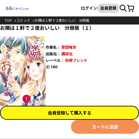
カート
検索
ログイン
会員登録
TOP
コミック
お隣は１軒で２度おいしい 分冊版
お隣は１軒で２度おいしい 分冊版（１）
作家名：
原田唯衣
出版社：
講談社
レーベル：
別冊フレンド
ポイント
140
会員登録して購入する
カートに追加