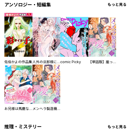
アンソロジー・短編集
もっと見る
佐伯かよの作品集
人外の旦那様に娶られ毎晩ナカまで愛される…。アンソロジー
comic Picky
【単話版】崖っぷち令嬢ですが、意地と策略で幸せになります！シリーズ
お兄様は馬鹿なんですか？～地味王女は婚約破棄に巻き込まれる～
メンヘラ製造機の公爵令息（過保護）が溺愛してきます
推理・ミステリー
もっと見る