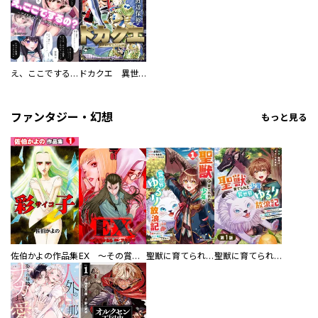
え、ここでするの？ アイドルのファンが知らない日常
ドカクエ 異世界ドカコッククエスト
ファンタジー・幻想
もっと見る
佐伯かよの作品集
EX ～その賞金稼ぎは、世界の出口を探す～【単行本版】
聖獣に育てられた少年の異世界ゆるり放浪記～神様からもらったチート魔法で、仲間たちとスローライフを満喫中～
聖獣に育てられた少年の異世界ゆるり放浪記～神様からもらったチート魔法で、仲間たちとスローライフを満喫中～【分冊版】