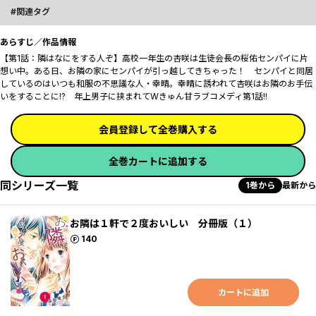
関連タグ
あらすじ／作品情報
【第1話：隣はなにをする人ぞ】高校一年生の杏咲は生徒会長の桜佑センパイに片
想い中。ある日、お隣の家にセンパイが引っ越してきちゃった！ センパイと同居
しているのはいつも和服の不思議な人・幸晴。幸晴に誘われて杏咲はお隣のお手伝
いをすることに――!? 年上男子に挟まれてWきゅん甘ラブコメディ第1話!!
会員登録して全巻購入する
全巻カートに追加する
同シリーズ一覧
1巻から
最新から
お隣は１軒で２度おいしい 分冊版（１）
ポイント
140
カートに追加