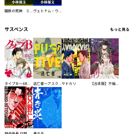
鋼鉄の死神 ミヒャエル・ビットマン戦記
ヴェトナム・ウォー VIETNAM WAR
サスペンス
もっと見る
タイプＢ～48時間後、致死率100％～【単話】
逃亡者～アスクレピオスの杖～
ヤドカリ
【合本版】不倫処刑
特命係長 只野仁ファイナル 愛蔵版
青き炎