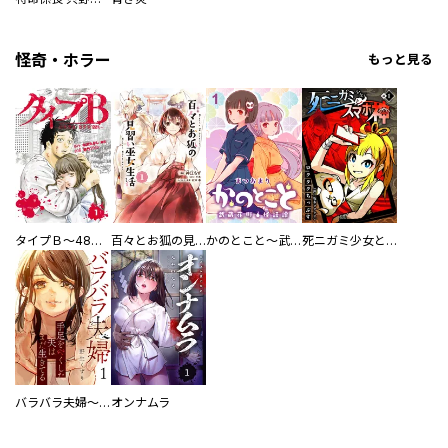
怪奇・ホラー
もっと見る
タイプＢ～48時間後、致死率100％～【単話】
百々とお狐の見習い巫女生活【単行本版】
かのとこと～武蔵花町怪話譚～ 【連載版】
死ニガミ少女とスマホ神
バラバラ夫婦～手足をなくした夫はまだ生きてる
オンナムラ