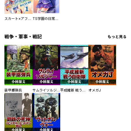
スカート×アフタースクール！
TS学園の日常【単話】
戦争・軍事・戦記
もっと見る
装甲擲弾兵
サムライソルジャー SAMURAI SOLDIER
平成維新 戦う自衛隊
オメガJ