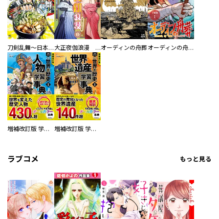
刀剣乱舞～日本号つれづれ酒～
大正夜伽浪漫 －金曜日の花嫁—
オーディンの舟葬
オーディンの舟葬 分冊版
増補改訂版 学研まんが NEW世界の歴史 別巻 人物学習事典
増補改訂版 学研まんが NEW世界の歴史 別巻 世界遺産学習事典
ラブコメ
もっと見る