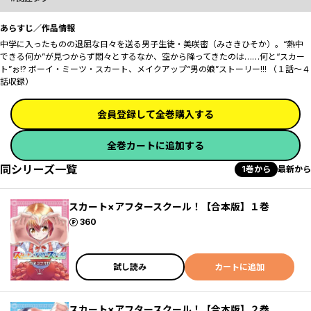
あらすじ／作品情報
中学に入ったものの退屈な日々を送る男子生徒・美咲密（みさきひそか）。“熱中
できる何か”が見つからず悶々とするなか、空から降ってきたのは……何と“スカー
ト”ぉ!? ボーイ・ミーツ・スカート、メイクアップ“男の娘”ストーリー!!! （１話～４
話収録）
会員登録して全巻購入する
全巻カートに追加する
同シリーズ一覧
1巻から
最新から
スカート×アフタースクール！【合本版】１巻
ポイント
360
試し読み
カートに追加
スカート×アフタースクール！【合本版】２巻