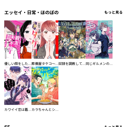
エッセイ・日常・ほのぼの
もっと見る
優しい顔をした親友は、夫と不倫して私の家に入り込んできた。
葬儀屋タケコ～あなたの最期、叶えます【電子単行本版】
奴隷を調教してハーレム作る
同じギルメンの声が好き
カワイイ恋は着飾らない
カラちゃんとシトーさんと、 【分冊版】