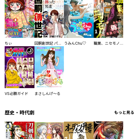
ちぃ
回胴創世記 パチスロを創った男達
うみんChu♡
職業、ニセモノ～あなたに偽は見抜けない【電子単行本版】
VS必勝ガイド
まさしんげ～る
歴史・時代劇
もっと見る