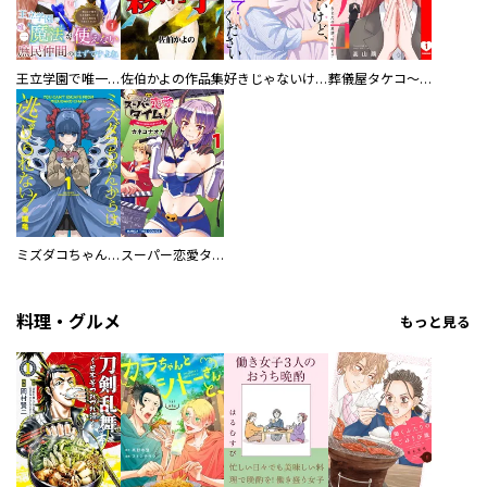
王立学園で唯一魔法が使えない庶民仲間のはずですよね～実は王子様で私を溺愛しているなんて告白はやめてください～
佐伯かよの作品集
好きじゃないけど、抱いてください【電子単行本版／特典おまけ付き】
葬儀屋タケコ～あなたの最期、叶えます【電子単行本版】
ミズダコちゃんからは逃げられない！
スーパー恋愛タイム！～現場でドＳな彼女は自宅でデレる～
料理・グルメ
もっと見る