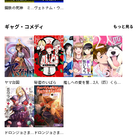
鋼鉄の死神 ミヒャエル・ビットマン戦記
ヴェトナム・ウォー VIETNAM WAR
ギャグ・コメディ
もっと見る
ヤマ台国
秘密のいばら
推しへの愛を誓いますか？～アラサー女子、推しは逃げぬが人生逃げる～
2人（匹）くらし。
ドロンジョさまは転生しても悪役令嬢のままだった
ドロンジョさまは転生しても悪役令嬢のままだった【分冊版】