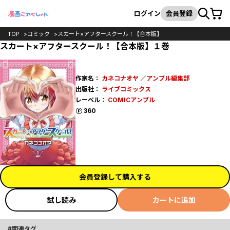
カート
検索
ログイン
会員登録
TOP
コミック
スカート×アフタースクール！【合本版】
スカート×アフタースクール！【合本版】１巻
作家名：
カネコナオヤ
／
アンブル編集部
出版社：
ライブコミックス
レーベル：
COMICアンブル
ポイント
360
会員登録して購入する
試し読み
カートに追加
関連タグ