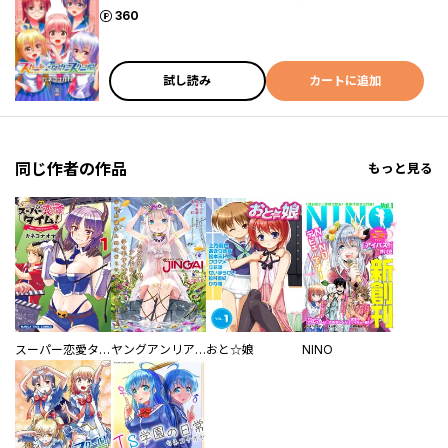
ポイント
360
試し読み
カートに追加
同じ作者の作品
もっと見る
スーパー恋愛タイム！～現場でドＳな彼女は自宅でデレる～
ヤングアンリアルJINGAI
おと☆娘
NINO