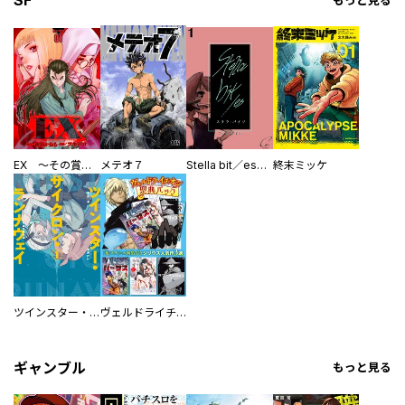
SF
もっと見る
EX ～その賞金稼ぎは、世界の出口を探す～【単行本版】
メテオ７
Stella bit／es【単話版】
終末ミッケ
ツインスター・サイクロン・ランナウェイ
ヴェルドライチオシ聖典パック 『転スラ』ミニ画集付き シリウス人気作３選
ギャンブル
もっと見る