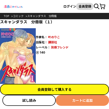
カート
検索
ログイン
会員登録
TOP
コミック
スキャンダラス 分冊版
スキャンダラス 分冊版（１）
作家名：
叶のりこ
出版社：
講談社
レーベル：
別冊フレンド
ポイント
140
会員登録して購入する
試し読み
カートに追加