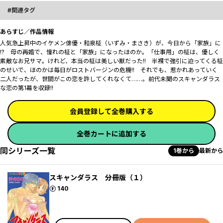
関連タグ
あらすじ／作品情報
人気急上昇中のイケメン俳優・和泉柾（いずみ・まさき）が、今日から「家族」に
――!? 母の再婚で、憧れの柾と「家族」になったほのか。「仕事用」の柾は、優しく
素敵なお兄サマ。けれど、本当の柾は美しい獣だった!! 半裸で強引に迫ってくる柾
のせいで、ほのかは毎日がロストバージンの危機!! それでも、惹かれあっていく
二人だったが、世間がこの恋を許してくれなくて……。前代未聞のスキャンダラス
な恋の第1幕を収録!!
会員登録して全巻購入する
全巻カートに追加する
同シリーズ一覧
1巻から
最新から
スキャンダラス 分冊版（１）
ポイント
140