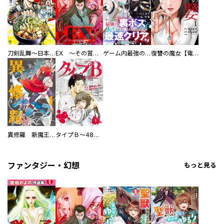
刀剣乱舞～日本号つれづれ酒～
EX ～その賞金稼ぎは、世界の出口を探す～【単行本版】
ゲーム内最強の『裏ボス』に転生したので、主人公の代わりに最速クリアを目指します！【電子単行本版】
復讐の魔女【電子単行本版】
異修羅 新魔王戦争
タイプＢ～48時間後、致死率100％～【単話】
ファンタジー・幻想
もっと見る