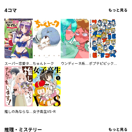
4コマ
もっと見る
スーパー恋愛タイム！～現場でドＳな彼女は自宅でデレる～
ちゅんトーク
ウンディーネ系彼氏
ポプテピピック SEASON EIGHT
推しの為ならなんでもします！
女子高生VS-R
推理・ミステリー
もっと見る