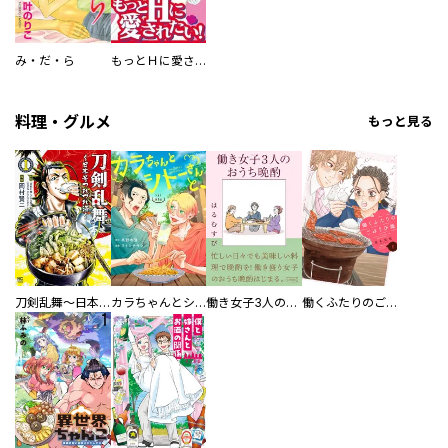
み・だ・ら
もっとＨに愛されたい！
料理・グルメ
もっと見る
刀剣乱舞～日本号つれづれ酒～
カラちゃんとシトーさんと、 【分冊版】
働き女子3人のおうち晩酌
働くふたりのごほうび飯