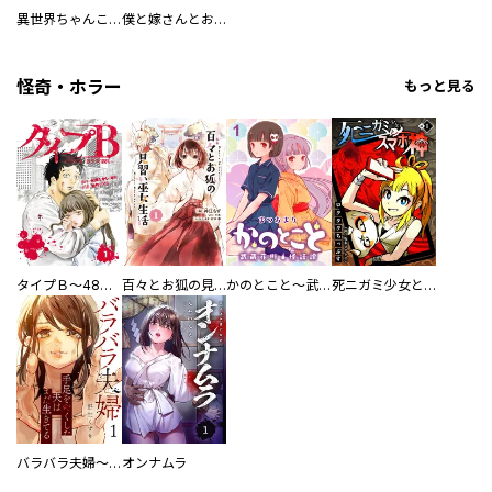
異世界ちゃんこ～横綱目前に召喚されたんだが～ 【連載版】
僕と嫁さんとお酒の関係
怪奇・ホラー
もっと見る
タイプＢ～48時間後、致死率100％～【単話】
百々とお狐の見習い巫女生活【単行本版】
かのとこと～武蔵花町怪話譚～ 【連載版】
死ニガミ少女とスマホ神
バラバラ夫婦～手足をなくした夫はまだ生きてる
オンナムラ