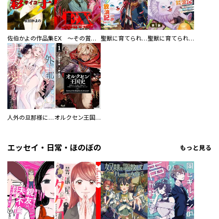
佐伯かよの作品集
EX ～その賞金稼ぎは、世界の出口を探す～【単行本版】
聖獣に育てられた少年の異世界ゆるり放浪記～神様からもらったチート魔法で、仲間たちとスローライフを満喫中～
聖獣に育てられた少年の異世界ゆるり放浪記～神様からもらったチート魔法で、仲間たちとスローライフを満喫中～【分冊版】
人外の旦那様に娶られ毎晩ナカまで愛される…。アンソロジー
オルクセン王国史
エッセイ・日常・ほのぼの
もっと見る