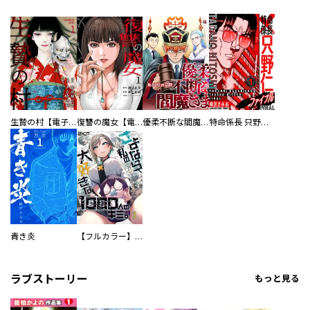
生贄の村【電子単行本版】
復讐の魔女【電子単行本版】
優柔不断な閻魔さま
特命係長 只野仁ファイナル 愛蔵版
青き炎
【フルカラー】さよなら、私の大好きな１０００人のキミ。
ラブストーリー
もっと見る