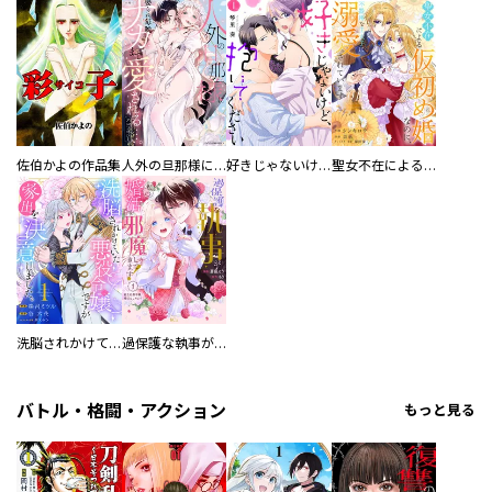
佐伯かよの作品集
人外の旦那様に娶られ毎晩ナカまで愛される…。アンソロジー
好きじゃないけど、抱いてください【電子単行本版／特典おまけ付き】
聖女不在による仮初め婚なのに、不器用な王太子に溺愛されています【電子単行本版／特典おまけ付き】
洗脳されかけていた悪役令嬢ですが家出を決意しました。【電子単行本版／特典おまけ付き】
過保護な執事が私の婚活を邪魔してきます！ 分冊版
バトル・格闘・アクション
もっと見る