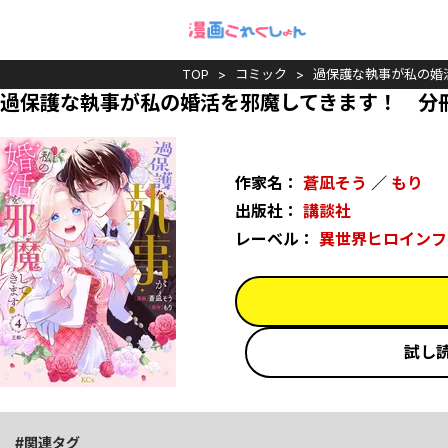
TOP
コミック
過保護な執事が私の婚
過保護な執事が私の婚活を邪魔してきます！ 分
作家名：
蒼凪そう
／
もり
出版社：
講談社
レーベル：
異世界ヒロインフ
試し
関連タグ