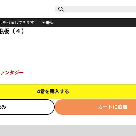
活を邪魔してきます！ 分冊版
冊版（４）
ァンタジー
4巻を購入する
読み
カートに追加