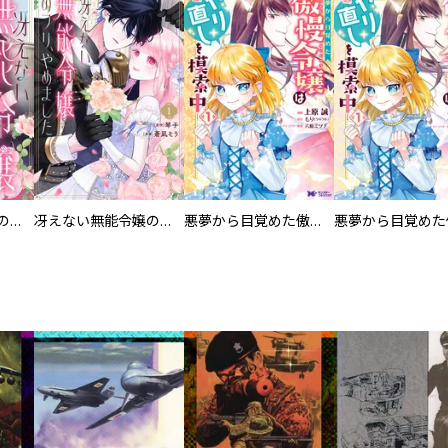
冴えない無能令嬢のフリ、やめました 分冊版
冴えない無能令嬢のフリ、やめました
悪夢から目覚めた傲慢令嬢はやり直しを模索中（コミック）