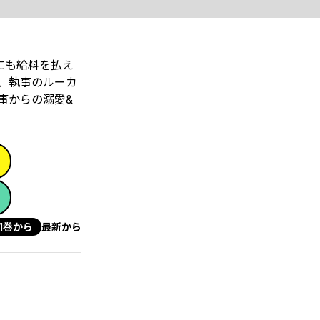
にも給料を払え
、執事のルーカ
事からの溺愛&
1巻から
最新から