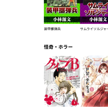
装甲擲弾兵
怪奇・ホラー