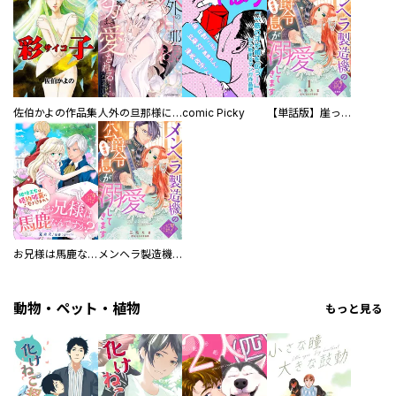
佐伯かよの作品集
人外の旦那様に娶られ毎晩ナカまで愛される…。アンソロジー
comic Picky
【単話版】崖っぷち令嬢ですが、意地と策略で幸せになります！シリーズ
お兄様は馬鹿なんですか？～地味王女は婚約破棄に巻き込まれる～
メンヘラ製造機の公爵令息（過保護）が溺愛してきます
動物・ペット・植物
もっと見る