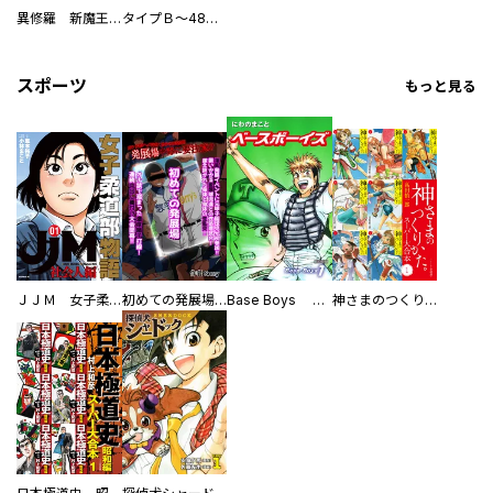
異修羅 新魔王戦争
タイプＢ～48時間後、致死率100％～【単話】
スポーツ
もっと見る
ＪＪＭ 女子柔道部物語 社会人編
初めての発展場 【白抜き修正版】
Base Boys 新装版
神さまのつくりかた。スーパー大合本