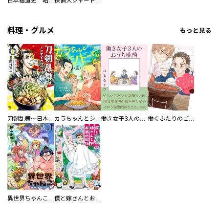
日本極道史 昭和編 スーパー大合本
探偵犬シャードック（新装版）
料理・グルメ
もっと見る
刀剣乱舞～日本号つれづれ酒～
カラちゃんとシトーさんと、 【分冊版】
働き女子3人のおうち晩酌
働くふたりのごほうび飯
異世界ちゃんこ～横綱目前に召喚されたんだが～ 【連載版】
僕と嫁さんとお酒の関係