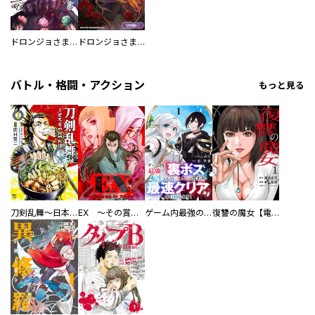
ドロンジョさまは転生しても悪役令嬢のままだった
ドロンジョさまは転生しても悪役令嬢のままだった【分冊版】
バトル・格闘・アクション
もっと見る
刀剣乱舞～日本号つれづれ酒～
EX ～その賞金稼ぎは、世界の出口を探す～【単行本版】
ゲーム内最強の『裏ボス』に転生したので、主人公の代わりに最速クリアを目指します！【電子単行本版】
復讐の魔女【電子単行本版】