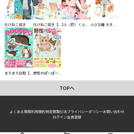
化けねこ招き
化けねこ招き【描きおろし付合冊版】
2人（匹）くらし。
小さな瞳 大きな鼓動
まろまろ日和【豪華版】
野性のぽーぽー【豪華版】
TOPへ
よくある質問
利用規約
特定商取引法
プライバシーポリシー
お問い合わせ
ログイン
会員登録