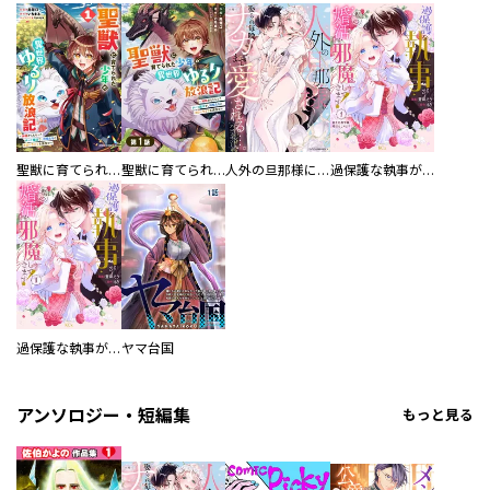
聖獣に育てられた少年の異世界ゆるり放浪記～神様からもらったチート魔法で、仲間たちとスローライフを満喫中～
聖獣に育てられた少年の異世界ゆるり放浪記～神様からもらったチート魔法で、仲間たちとスローライフを満喫中～【分冊版】
人外の旦那様に娶られ毎晩ナカまで愛される…。アンソロジー
過保護な執事が私の婚活を邪魔してきます！ 分冊版
過保護な執事が私の婚活を邪魔してきます！
ヤマ台国
アンソロジー・短編集
もっと見る