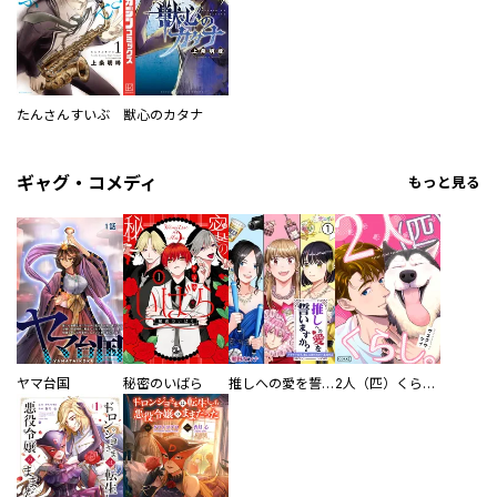
たんさんすいぶ
獣心のカタナ
ギャグ・コメディ
もっと見る
ヤマ台国
秘密のいばら
推しへの愛を誓いますか？～アラサー女子、推しは逃げぬが人生逃げる～
2人（匹）くらし。