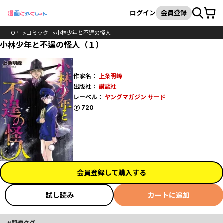
カート
検索
ログイン
会員登録
TOP
コミック
小林少年と不逞の怪人
小林少年と不逞の怪人（１）
作家名：
上条明峰
出版社：
講談社
レーベル：
ヤングマガジン サード
ポイント
720
会員登録して購入する
試し読み
カートに追加
関連タグ