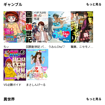
ギャンブル
もっと見る
ちぃ
回胴創世記 パチスロを創った男達
うみんChu♡
職業、ニセモノ～あなたに偽は見抜けない【電子単行本版】
VS必勝ガイド
まさしんげ～る
異世界
もっと見る