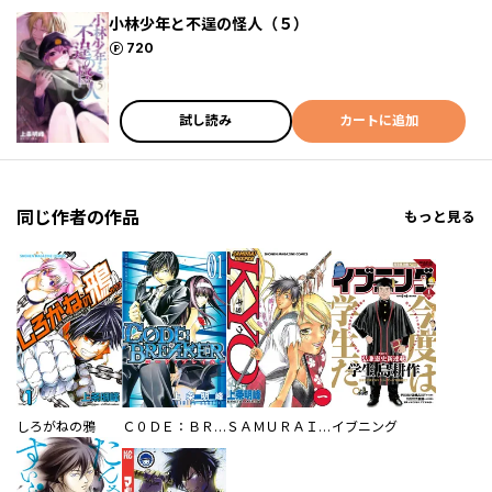
小林少年と不逞の怪人（５）
ポイント
720
試し読み
カートに追加
同じ作者の作品
もっと見る
しろがねの鴉
Ｃ０ＤＥ：ＢＲＥＡＫＥＲ
ＳＡＭＵＲＡＩ ＤＥＥＰＥＲ ＫＹＯ
イブニング