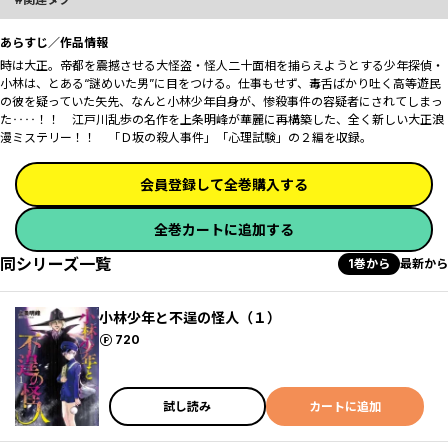
あらすじ／作品情報
時は大正――。帝都を震撼させる大怪盗・怪人二十面相を捕らえようとする少年探偵・
小林は、とある“謎めいた男”に目をつける。仕事もせず、毒舌ばかり吐く高等遊民
の彼を疑っていた矢先、なんと小林少年自身が、惨殺事件の容疑者にされてしまっ
た‥‥！！ 江戸川乱歩の名作を上条明峰が華麗に再構築した、全く新しい大正浪
漫ミステリー！！ 「Ｄ坂の殺人事件」「心理試験」の２編を収録。
会員登録して全巻購入する
全巻カートに追加する
同シリーズ一覧
1巻から
最新から
小林少年と不逞の怪人（１）
ポイント
720
試し読み
カートに追加