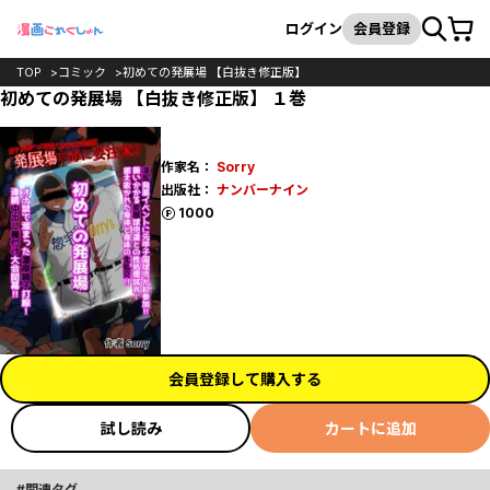
カート
検索
ログイン
会員登録
TOP
コミック
初めての発展場 【白抜き修正版】
初めての発展場 【白抜き修正版】 １巻
作家名：
Sorry
出版社：
ナンバーナイン
ポイント
1000
会員登録して購入する
試し読み
カートに追加
関連タグ