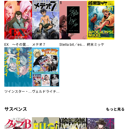
EX ～その賞金稼ぎは、世界の出口を探す～【単行本版】
メテオ７
Stella bit／es【単話版】
終末ミッケ
ツインスター・サイクロン・ランナウェイ
ヴェルドライチオシ聖典パック 『転スラ』ミニ画集付き シリウス人気作３選
サスペンス
もっと見る