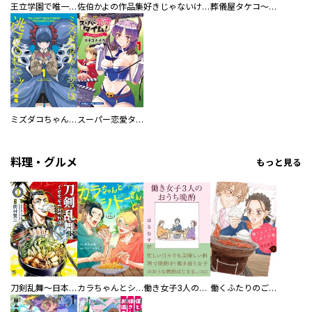
王立学園で唯一魔法が使えない庶民仲間のはずですよね～実は王子様で私を溺愛しているなんて告白はやめてください～
佐伯かよの作品集
好きじゃないけど、抱いてください【電子単行本版／特典おまけ付き】
葬儀屋タケコ～あなたの最期、叶えます【電子単行本版】
ミズダコちゃんからは逃げられない！
スーパー恋愛タイム！～現場でドＳな彼女は自宅でデレる～
料理・グルメ
もっと見る
刀剣乱舞～日本号つれづれ酒～
カラちゃんとシトーさんと、 【分冊版】
働き女子3人のおうち晩酌
働くふたりのごほうび飯