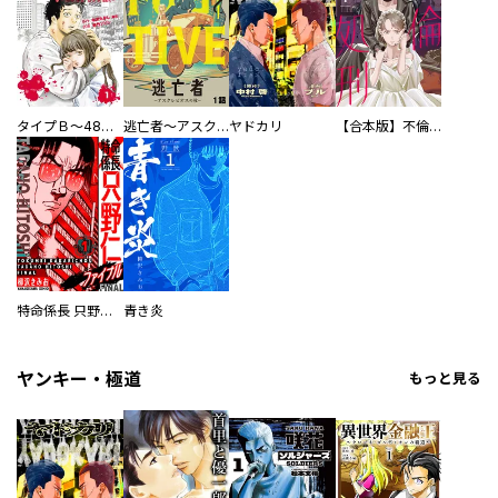
タイプＢ～48時間後、致死率100％～【単話】
逃亡者～アスクレピオスの杖～
ヤドカリ
【合本版】不倫処刑
特命係長 只野仁ファイナル 愛蔵版
青き炎
ヤンキー・極道
もっと見る