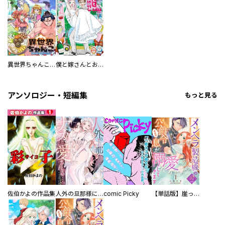
異世界ちゃんこ～横綱目前に召喚されたんだが～ 【連載版】
僕と嫁さんとお酒の関係
アンソロジー・短編集
もっと見る
佐伯かよの作品集
人外の旦那様に娶られ毎晩ナカまで愛される…。アンソロジー
comic Picky
【単話版】崖っぷち令嬢ですが、意地と策略で幸せになります！シリーズ