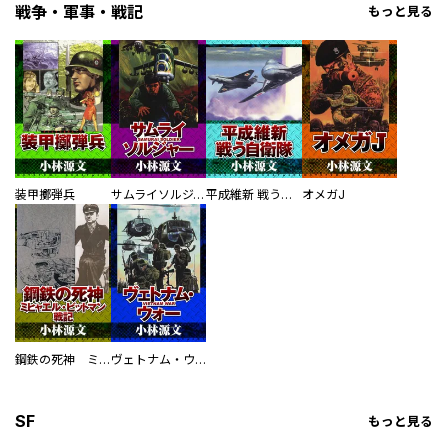
戦争・軍事・戦記
もっと見る
装甲擲弾兵
サムライソルジャー SAMURAI SOLDIER
平成維新 戦う自衛隊
オメガJ
鋼鉄の死神 ミヒャエル・ビットマン戦記
ヴェトナム・ウォー VIETNAM WAR
SF
もっと見る