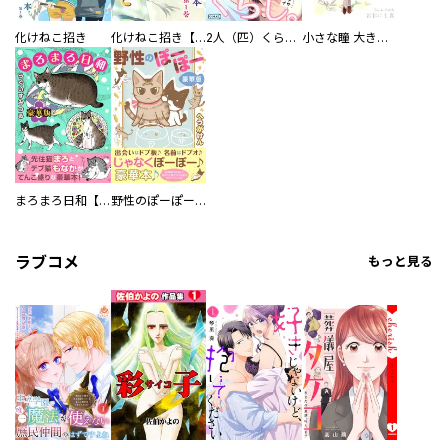
化けねこ招き
化けねこ招き【描きおろし付合冊版】
2人（匹）くらし。
小さな瞳 大きな鼓動
まろまろ日和【豪華版】
野性のぽーぽー【豪華版】
ラブコメ
もっと見る