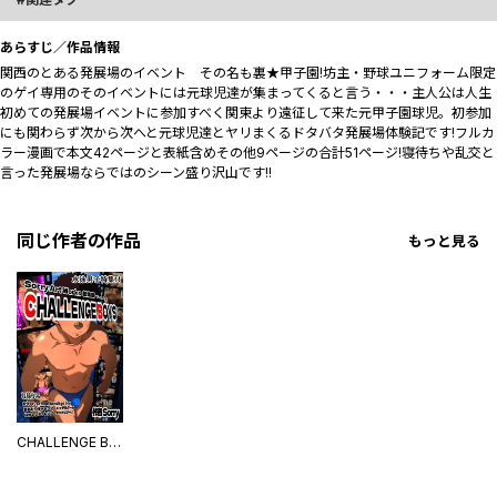
あらすじ／作品情報
関西のとある発展場のイベント その名も裏★甲子園!坊主・野球ユニフォーム限定
のゲイ専用のそのイベントには元球児達が集まってくると言う・・・主人公は人生
初めての発展場イベントに参加すべく関東より遠征して来た元甲子園球児。初参加
にも関わらず次から次へと元球児達とヤリまくるドタバタ発展場体験記です!フルカ
ラー漫画で本文42ページと表紙含めその他9ページの合計51ページ!寝待ちや乱交と
言った発展場ならではのシーン盛り沢山です!!
同じ作者の作品
もっと見る
CHALLENGE BOYS【白抜き修正版】