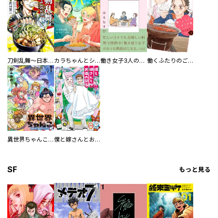
刀剣乱舞～日本号つれづれ酒～
カラちゃんとシトーさんと、 【分冊版】
働き女子3人のおうち晩酌
働くふたりのごほうび飯
異世界ちゃんこ～横綱目前に召喚されたんだが～ 【連載版】
僕と嫁さんとお酒の関係
SF
もっと見る
／磯谷友紀 ／岸本聖史 ／ＥＭＭＡＮＵＥＬＬＥ ＭＡＩＳＯＮＮＥＵＶＥ／ＪＵＬＩＡ ＰＡＶＬＯＷＩＴＣＨ ／次枝春花 ／ｎｏｚｍｏ ／「＃乳がんダイアリー 矢方美紀」（ＮＨＫ） ／冬川智子 ／前屋進 ／荒井瑞貴 ／泥水真水 ／史セツキ ／東野柚子 ／榎本俊二 ／浦野月鼓 ／ＪｕａｎＡｌｂａｒｒａｎ ／モコ ／白井三二朗 ／見ル野栄司 ／NON ／株式会社オチアイ企画 ／原理 ／高柳カツヤ ／矢口高雄 ／立沢克美 ／散田島子 ／サハラアキラ ／ｏｔｏｍ ／清水茜 ／モリタイシ ／宮崎夏次系 ／なつみ理奈 ／吉永和弘 ／小林まこと ／恵本裕子 ／くらの ／ＮＩＣＯＭＩＣＨＩＨＩＲＯ ／岩瀬博太郎 ／EMMANUELLEMAISONNEUVE ／JULIAPAVLOWITCH ／多田基生