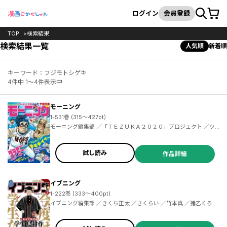
カート
検索
ログイン
会員登録
TOP
検索結果
検索結果一覧
人気順
新着順
キーワード：フジモトシゲキ
4件中 1～4件表示中
モーニング
1-531巻 (315～427pt)
モーニング編集部 ／「ＴＥＺＵＫＡ２０２０」プロジェクト ／ツジトモ ／綱本将也 ／森高夕次 ／足立金太郎 ／鈴ノ木ユウ ／泰三子 ／鈴木コイチ ／小山宙哉 ／飛田漱 ／田素弘 ／池井戸潤 ／フジモトシゲキ ／津覇圭一 ／真刈信二 ／かわぐちかいじ ／山田芳裕 ／よしながふみ ／カルロ・ゼン ／石田点 ／山村東 ／なきぼくろ ／亜樹直 ／オキモト・シュウ ／とりのなん子 ／山田金鉄 ／田島隆 ／東風孝広 ／染谷みのる ／秋月りす ／家田明歩 ／あらゐけいいち ／たかぎ七彦 ／アダチケイジ ／仔鹿リナ ／東元俊哉 ／福田泰宏 ／三原和人 ／岡田卓也
試し読み
作品詳細
イブニング
1-222巻 (333～400pt)
イブニング編集部 ／きくち正太 ／さくらい ／竹本真 ／猪乙くろ ／真船一雄 ／大間九郎 ／忠見周 ／小林銅蟲 ／菜央こりん ／平本アキラ ／天樹征丸 ／さとうふみや ／となりける ／『四月一日さん家の』製作委員会 ／吉田基已 ／みずしな孝之 ／水城せとな ／森恒二 ／出端祐大 ／恵本裕子 ／小林まこと ／矢口高雄 ／立沢克美 ／小堀真 ／冬目景 ／小林賢太郎 ／朱戸アオ ／ウラモトユウコ ／三原すばる ／福満しげゆき ／原田繭 ／とりのなん子 ／木城ゆきと ／柴田ヨクサル ／奥浩哉 ／弘兼憲史 ／日本橋ヨヲコ ／木内亨 ／百田尚樹