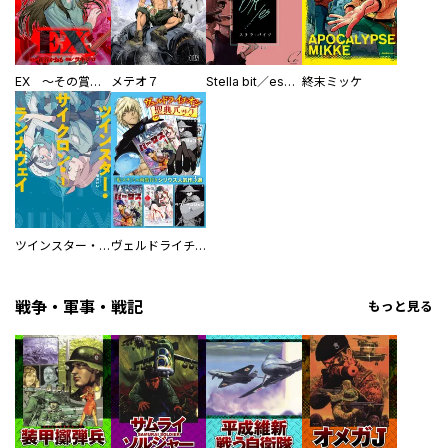
EX ～その賞金稼ぎは、世界の出口を探す～【単行本版】
メテオ７
Stella bit／es【単話版】
終末ミッケ
ツインスター・サイクロン・ランナウェイ
ヴェルドライチオシ聖典パック 『転スラ』ミニ画集付き シリウス人気作３選
戦争・軍事・戦記
もっと見る