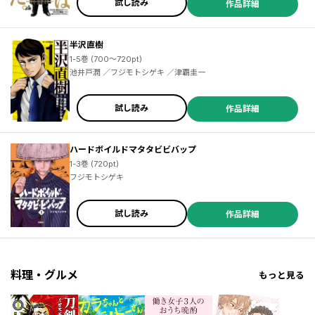
試し読み
作品詳細
半沢直樹
／サライネス ／一色まこと ／榎本あかまる ／灰田高鴻 ／東谷護 ／吉本浩二 ／山田風太郎 ／勝田文 ／関口かんこ ／鈴木マサカズ ／関根眞一 ／橘尚毅 ／汐里 ／藤本正二 ／ＪｕａｎＡｌｂａｒｒａｎ ／稚野鳥子 ／子鹿ゆずる ／大槻閑人 ／藤田和日郎 ／濱田轟天 ／川 ／トウテムポール ／伊藤一角 ／池田邦彦 ／萩原玲二 ／後藤一信 ／弘兼憲史 ／諏訪符馬 ／磯部涼 ／青井ぬゐ ／ハナツカシオリ ／岩渕竜子 ／常喜寝太郎 ／菅野カラン ／須賀達郎 ／陣野ハル ／竹村優作 ／ヨンチャン ／佐原実波 ／足立金太郎 ／ＮＩＣＯＭＩＣ
1-5巻 (700～720pt)
池井戸潤 ／フジモトシゲキ ／津覇圭一
試し読み
作品詳細
ハードボイルドマタタビビバップ
1-3巻 (720pt)
フジモトシゲキ
試し読み
作品詳細
料理・グルメ
もっと見る