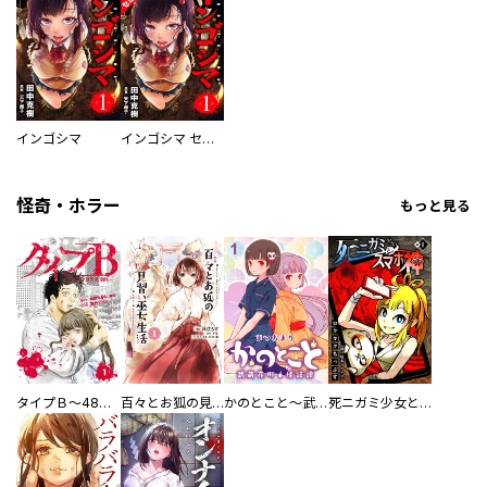
インゴシマ
インゴシマ セミカラー版
怪奇・ホラー
もっと見る
タイプＢ～48時間後、致死率100％～【単話】
百々とお狐の見習い巫女生活【単行本版】
かのとこと～武蔵花町怪話譚～ 【連載版】
死ニガミ少女とスマホ神