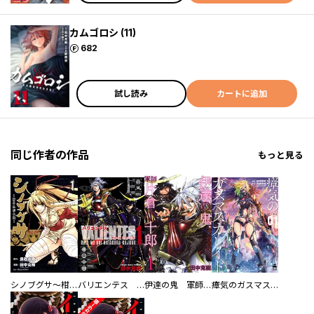
カムゴロシ (11)
ポイント
682
試し読み
カートに追加
同じ作者の作品
もっと見る
シノブグサ～柑子忍形由緒～
バリエンテス 伊達の鬼 片倉小十郎
伊達の鬼 軍師 片倉小十郎
瘴気のガスマスカレイド