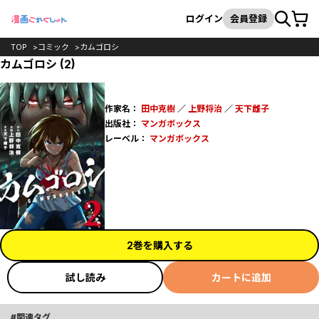
カート
検索
ログイン
会員登録
TOP
コミック
カムゴロシ
カムゴロシ (2)
作家名：
田中克樹
／
上野将治
／
天下雌子
出版社：
マンガボックス
レーベル：
マンガボックス
2巻を購入する
試し読み
カートに追加
関連タグ