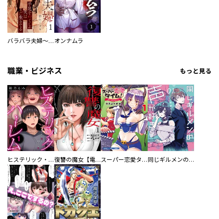
バラバラ夫婦～手足をなくした夫はまだ生きてる
オンナムラ
職業・ビジネス
もっと見る
ヒステリック・ハーレム～搾られる男と堕ちる女～【電子単行本版】
復讐の魔女【電子単行本版】
スーパー恋愛タイム！～現場でドＳな彼女は自宅でデレる～
同じギルメンの声が好き