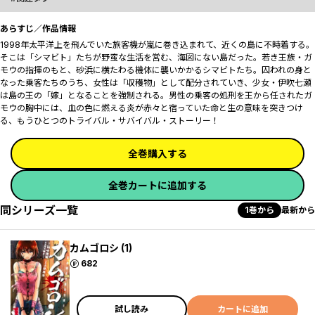
あらすじ／作品情報
1998年――太平洋上を飛んでいた旅客機が嵐に巻き込まれて、近くの島に不時着する。
そこは「シマビト」たちが野蛮な生活を営む、海図にない島だった。若き王族・ガ
モウの指揮のもと、砂浜に横たわる機体に襲いかかるシマビトたち。囚われの身と
なった乗客たちのうち、女性は「収穫物」として配分されていき、少女・伊吹七瀬
は島の王の「嫁」となることを強制される。男性の乗客の処刑を王から任されたガ
モウの胸中には、血の色に燃える炎が赤々と宿っていた――命と生の意味を突きつけ
る、もうひとつのトライバル・サバイバル・ストーリー！
全巻購入する
全巻カートに追加する
同シリーズ一覧
1巻から
最新から
カムゴロシ (1)
ポイント
682
試し読み
カートに追加