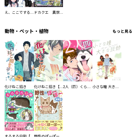
え、ここでするの？ アイドルのファンが知らない日常
ドカクエ 異世界ドカコッククエスト
動物・ペット・植物
もっと見る
化けねこ招き
化けねこ招き【描きおろし付合冊版】
2人（匹）くらし。
小さな瞳 大きな鼓動
まろまろ日和【豪華版】
野性のぽーぽー【豪華版】