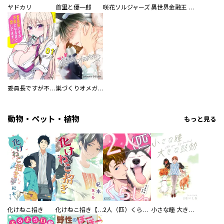
ヤドカリ
首里と優一郎
咲花ソルジャーズ
異世界金融王 ～クローネ・ゴルディオンの覇道～
委員長ですが不良になるほど恋してます！
巣づくりオメガバース
動物・ペット・植物
もっと見る
化けねこ招き
化けねこ招き【描きおろし付合冊版】
2人（匹）くらし。
小さな瞳 大きな鼓動