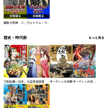
鋼鉄の死神 ミヒャエル・ビットマン戦記
ヴェトナム・ウォー VIETNAM WAR
歴史・時代劇
もっと見る
刀剣乱舞～日本号つれづれ酒～
大正夜伽浪漫 －金曜日の花嫁—
オーディンの舟葬
オーディンの舟葬 分冊版