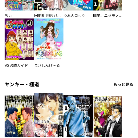
ちぃ
回胴創世記 パチスロを創った男達
うみんChu♡
職業、ニセモノ～あなたに偽は見抜けない【電子単行本版】
VS必勝ガイド
まさしんげ～る
ヤンキー・極道
もっと見る