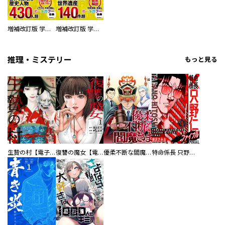
増補改訂版 学研まんが NEW世界の歴史 別巻 人物学習事典
増補改訂版 学研まんが NEW世界の歴史 別巻 世界遺産学習事典
推理・ミステリー
もっと見る
生贄の村【電子単行本版】
復讐の魔女【電子単行本版】
優柔不断な閻魔さま
特命係長 只野仁ファイナル 愛蔵版