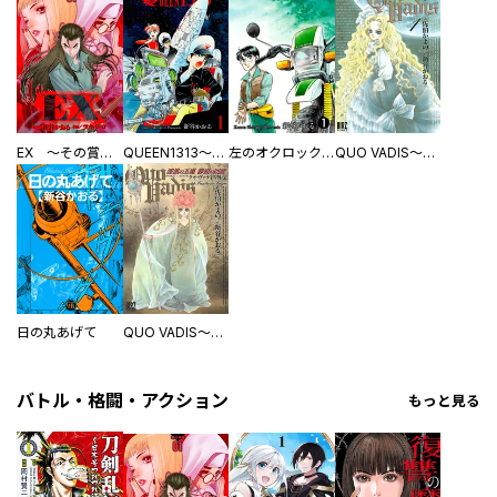
EX ～その賞金稼ぎは、世界の出口を探す～【単行本版】
QUEEN1313～クイーン・ダブルサーティーン～
左のオクロック！！
QUO VADIS～クオ・ヴァディス～
日の丸あげて
QUO VADIS～クオ・ヴァディス～外伝 漆黒の玉座 静寂の回廊
バトル・格闘・アクション
もっと見る