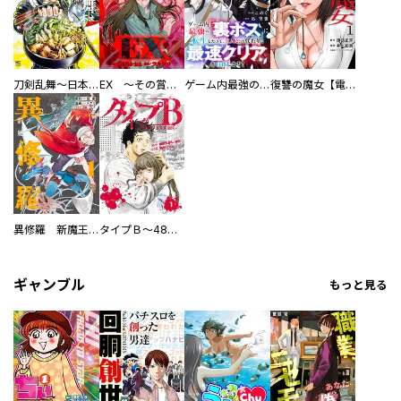
刀剣乱舞～日本号つれづれ酒～
EX ～その賞金稼ぎは、世界の出口を探す～【単行本版】
ゲーム内最強の『裏ボス』に転生したので、主人公の代わりに最速クリアを目指します！【電子単行本版】
復讐の魔女【電子単行本版】
異修羅 新魔王戦争
タイプＢ～48時間後、致死率100％～【単話】
ギャンブル
もっと見る