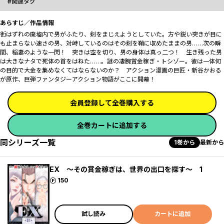
関連タグ
あらすじ／作品情報
街はずれの廃墟内で男がふたり、剣をまじえようとしていた。方や鋭い突きが目に
も止まらない速さの男、対峙しているのはその剣を鞘に収めたままの男……次の瞬
間、稲妻のような一閃！ 突きは空を切り、男の身体は真っ二つ！ 生き残った男
は大きなナタで死体の首をはねた……。謎の凄腕賞金稼ぎ・トシゾー。彼は一体何
の目的で大金を集めなくてはならないのか？ アクション漫画の巨匠・新谷かおる
が原作、巨弾ファンタジーアクション物語がここに開幕！
会員登録して全巻購入する
全巻カートに追加する
同シリーズ一覧
1巻から
最新から
EX ～その賞金稼ぎは、世界の出口を探す～ 1
ポイント
150
試し読み
カートに追加