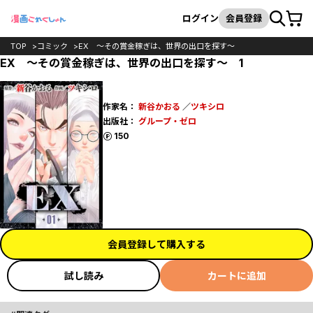
カート
検索
ログイン
会員登録
TOP
コミック
EX ～その賞金稼ぎは、世界の出口を探す～
EX ～その賞金稼ぎは、世界の出口を探す～ 1
作家名：
新谷かおる
／
ツキシロ
出版社：
グループ・ゼロ
ポイント
150
会員登録して購入する
試し読み
カートに追加