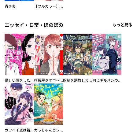
青き炎
【フルカラー】さよなら、私の大好きな１０００人のキミ。
エッセイ・日常・ほのぼの
もっと見る
優しい顔をした親友は、夫と不倫して私の家に入り込んできた。
葬儀屋タケコ～あなたの最期、叶えます【電子単行本版】
奴隷を調教してハーレム作る
同じギルメンの声が好き
カワイイ恋は着飾らない
カラちゃんとシトーさんと、 【分冊版】