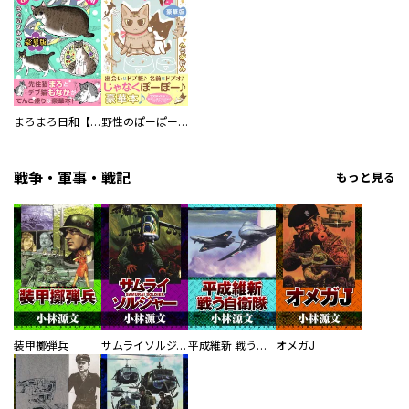
まろまろ日和【豪華版】
野性のぽーぽー【豪華版】
戦争・軍事・戦記
もっと見る
装甲擲弾兵
サムライソルジャー SAMURAI SOLDIER
平成維新 戦う自衛隊
オメガJ