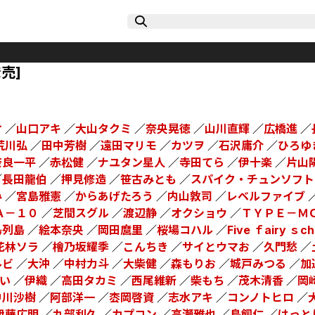
売]
オ
／
山口アキ
／
大山タクミ
／
奈央晃徳
／
山川直輝
／
広橋進
／
荒川弘
／
田中芳樹
／
遠田マリモ
／
カツヲ
／
石沢庸介
／
ひろゆ
奈良一平
／
赤松健
／
ナユタン星人
／
寺田てら
／
伊十楽
／
片山
／
長田龍伯
／
押見修造
／
笹古みとも
／
スパイク・チュンソフト
み
／
宮島雅憲
／
からあげたろう
／
内山敦司
／
レベルファイブ
Ａ－１０
／
芝間スグル
／
渡辺静
／
オクショウ
／
ＴＹＰＥ－Ｍ
島列島
／
絵本奈央
／
岡田麿里
／
桜場コハル
／
Five ｆairy ｓc
花林ソラ
／
檜乃坂耀季
／
こんちき
／
サイとウマお
／
久門愁
／
ルビ
／
大沖
／
中村力斗
／
大柴健
／
森もりお
／
城戸みつる
／
加
い
／
伊織
／
高田タカミ
／
西尾維新
／
柴もち
／
茂木清香
／
岡
中川沙樹
／
阿部洋一
／
枩岡啓資
／
志水アキ
／
コンノトヒロ
／
伊藤広明
／
九部利久
／
カプコン
／
高瀬雅也
／
鳥飼仁
／
はっと