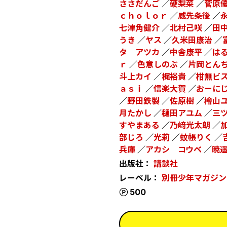
ささだんご
／
硬梨菜
／
菅原
ｃｈｏｌｏｒ
／
威先条後
／
七津角健介
／
北村己咲
／
田
うき
／
ヤス
／
久米田康治
／
タ アツカ
／
中舎康平
／
は
ｒ
／
色意しのぶ
／
片岡とん
斗上カイ
／
梶裕貴
／
柑無ビ
ａｓｉ
／
信楽大賀
／
おーに
／
野田鉄製
／
佐原樹
／
檜山
月たかし
／
樋田アユム
／
三
すやまある
／
乃﨑光太朗
／
部じろ
／
光莉
／
蚊帳りく
／
兵庫
／
アカシ コウベ
／
暁
出版社：
講談社
レーベル：
別冊少年マガジン
ポイント
500