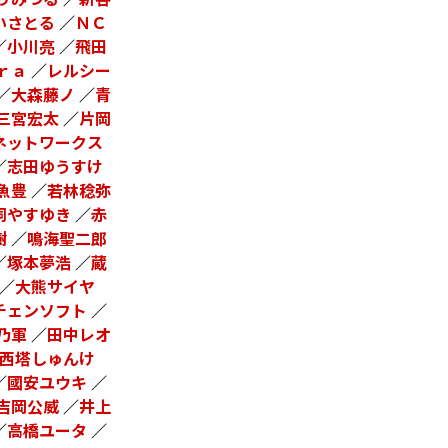
いさとる
／
ＮＣ
／
小川亮
／
飛田
ｒａ
／
レルシー
／
大森藤ノ
／
青
三宮宏太
／
片岡
ネットワークス
／
志田ゆうすけ
魚豊
／
若林稔弥
飼やすゆき
／
赤
樹
／
鳴海聖二郎
／
塚本夢浩
／
蔵
／
大熊サイヤ
チェンソフト
／
乃軍
／
田中レオ
西塔しゅんけ
／
國安ユウキ
／
吉岡公威
／
井上
／
高橋ユータ
／