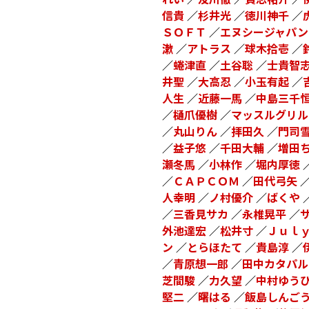
信貴
／
杉井光
／
徳川神千
／
ＳＯＦＴ
／
エヌシージャパン
漱
／
アトラス
／
球木拾壱
／
／
蜷津直
／
土谷聡
／
士貴智
井聖
／
大高忍
／
小玉有起
／
人生
／
近藤一馬
／
中島三千
／
樋爪優樹
／
マッスルグリル
／
丸山りん
／
拝田久
／
門司
／
益子悠
／
千田大輔
／
増田
瀬冬馬
／
小林作
／
堀内厚徳
／
ＣＡＰＣＯＭ
／
田代弓矢
人幸明
／
ノ村優介
／
ばくや
／
三香見サカ
／
永椎晃平
／
外池達宏
／
松井寸
／
Ｊｕｌ
ン
／
とらほたて
／
貴島淳
／
／
青原想一郎
／
田中カタパル
芝間駿
／
力久望
／
中村ゆう
堅二
／
曙はる
／
飯島しんご