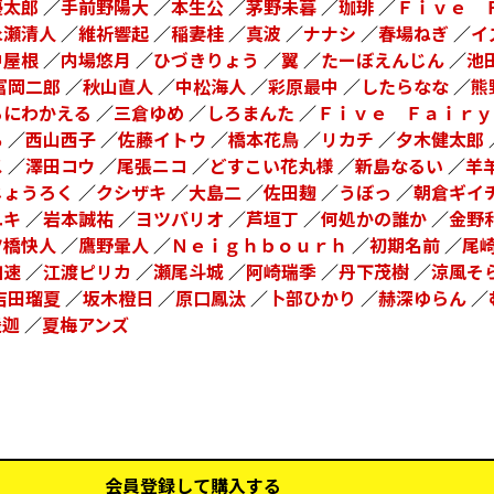
優太郎
／
手前野陽大
／
本生公
／
茅野未暮
／
珈琲
／
Ｆｉｖｅ 
永瀬清人
／
維祈響起
／
稲妻桂
／
真波
／
ナナシ
／
春場ねぎ
／
イ
中屋根
／
内場悠月
／
ひづきりょう
／
翼
／
たーぼえんじん
／
池
富岡二郎
／
秋山直人
／
中松海人
／
彩原最中
／
したらなな
／
熊
るにわかえる
／
三倉ゆめ
／
しろまんた
／
Ｆｉｖｅ Ｆａｉｒｙ
ち
／
西山西子
／
佐藤イトウ
／
橋本花鳥
／
リカチ
／
夕木健太郎
ス
／
澤田コウ
／
尾張ニコ
／
どすこい花丸様
／
新島なるい
／
羊
じょうろく
／
クシザキ
／
大島二
／
佐田麹
／
うぼっ
／
朝倉ギイ
ユキ
／
岩本誠祐
／
ヨツバリオ
／
芦垣丁
／
何処かの誰か
／
金野
ツ橋快人
／
鷹野暈人
／
Ｎｅｉｇｈｂｏｕｒｈ
／
初期名前
／
尾
加速
／
江渡ピリカ
／
瀬尾斗城
／
阿崎瑞季
／
丹下茂樹
／
涼風そ
吉田瑠夏
／
坂木橙日
／
原口鳳汰
／
卜部ひかり
／
赫深ゆらん
／
遥迦
／
夏梅アンズ
会員登録して購入する