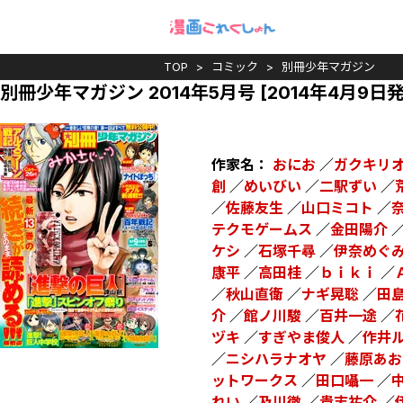
TOP
コミック
別冊少年マガジン
別冊少年マガジン 2014年5月号 [2014年4月9日発
作家名：
おにお
／
ガクキリ
創
／
めいびい
／
二駅ずい
／
／
佐藤友生
／
山口ミコト
／
テクモゲームス
／
金田陽介
ケシ
／
石塚千尋
／
伊奈めぐ
康平
／
高田桂
／
ｂｉｋｉ
／
／
秋山直衛
／
ナギ晃聡
／
田
介
／
館ノ川駿
／
百井一途
／
ヅキ
／
すぎやま俊人
／
作井
／
ニシハラナオヤ
／
藤原あお
ットワークス
／
田口囁一
／
れい
／
及川徹
／
貴志祐介
／