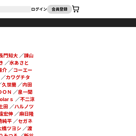
カート
ログイン
会員登録
長門知大
／
諫山
き
／
水あさと
陽介
／
コーエー
／
カワグチタ
／
久世蘭
／
内田
ＯＯＮ
／
泉一聞
holarｓ
／
不二涼
土田
／
ハルノツ
遠宏伸
／
麻日隆
崎純平
／
セガネ
大橋ツヨシ
／
渡
りみつる
／
新谷