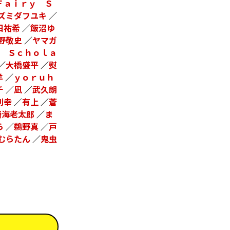
Ｆａｉｒｙ Ｓ
ズミダフユキ
／
田祐希
／
飯沼ゆ
野敬史
／
ヤマガ
 Ｓｃｈｏｌａ
／
大橋盛平
／
熨
羊
／
ｙｏｒｕｈ
チ
／
凪
／
武久朗
利幸
／
有上
／
蒼
崎海老太郎
／
ま
ら
／
鵜野真
／
戸
むらたん
／
鬼虫