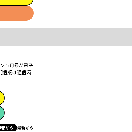
ン５月号が電子
配信版は通信環
1巻から
最新から