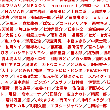
虎雨マサカリ
／
ＮＥＸＯＮ
／
ｈｏｕｎｏｒｉ
／
明時士栄
／
に
／
ＮＡＶＡＲ
／
瀬古浩司
／
最果タヒ
／
上野二兎
／
大部慧史
鈴木央
／
徐誉庭
／
有田恵一郎
／
茜錆
／
三屋咲ゆう
／
ｏｋｉｕ
志
／
涼風涼
／
貞松龍壱
／
ぱなし
／
コトバノリアキ
／
西村キヌ
吉河美希
／
片山あやか
／
七津角建介
／
氏家ト全
／
金城宗幸
／
恒
／
大智そら
／
朝霧ユウキ
／
夏川遊真
／
道雪葵
／
セガ・セガ
／
亀ユウキ
／
瀬尾公治
／
夜空月兎
／
中島あきら
／
中武士竜
雪
／
佑月ケイ
／
額縁あいこ
／
裏那圭
／
森田俊平
／
宮本ちゆ
／
ちひろ
／
ハシモトマサヨシ
／
前田圭吾
／
椿太郎
／
猿乃樹
／
鳥
／
青木潤太朗
／
隆原ヒロタ
／
橿原まどか
／
百々瀬新
／
柳内大
／
東村アキコ
／
奥津武
／
カトウコトノ
／
といめん
／
肥田聖子
／
大上明
／
とみもと祐理
／
マントヒヒ・ビンタ
／
PEACH-PIT
サクマ
／
THORES柴本
／
坂元千笑
／
鶴淵けんじ
／
スパイク・
ｙ．４
／
田中鹿輔
／
ゴンズイ
／
ムサヲ
／
虹村楓
／
伊賀里
／
花
伊瀬賢
／
菊池康平
／
衣谷イロ
／
宮澤隼
／
佐伯直
／
岡野める
／
ト
／
足袋
／
高木ユーナ
／
竹田陽介
／
広山ナカト
／
晴原一郎
ひ
／
蒼井万里
／
悠
／
小牧まりあ
／
有田ケイ
／
川崎りゅうが
／
う
／
駿河ヒカル
／
砂阿久雁
／
エヌシ―ジャパン
／
古閑裕一郎