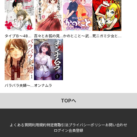
タイプＢ～48時間後、致死率100％～【単話】
百々とお狐の見習い巫女生活【単行本版】
かのとこと～武蔵花町怪話譚～ 【連載版】
死ニガミ少女とスマホ神
バラバラ夫婦～手足をなくした夫はまだ生きてる
オンナムラ
TOPへ
よくある質問
利用規約
特定商取引法
プライバシーポリシー
お問い合わせ
ログイン
会員登録