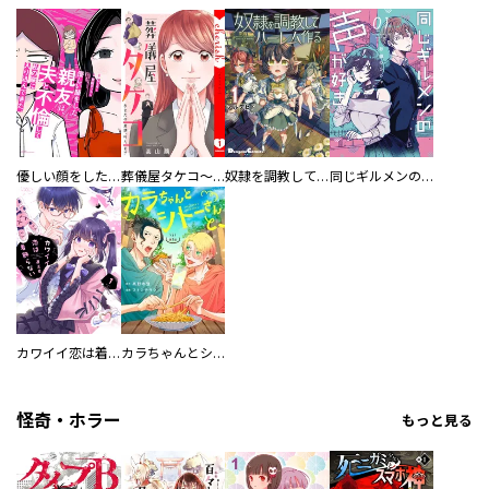
優しい顔をした親友は、夫と不倫して私の家に入り込んできた。
葬儀屋タケコ～あなたの最期、叶えます【電子単行本版】
奴隷を調教してハーレム作る
同じギルメンの声が好き
カワイイ恋は着飾らない
カラちゃんとシトーさんと、 【分冊版】
怪奇・ホラー
もっと見る