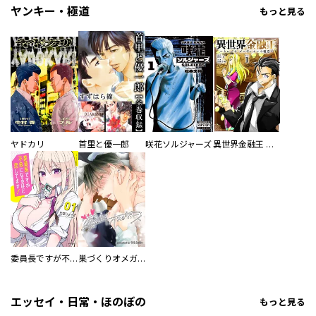
ヤンキー・極道
もっと見る
ヤドカリ
首里と優一郎
咲花ソルジャーズ
異世界金融王 ～クローネ・ゴルディオンの覇道～
委員長ですが不良になるほど恋してます！
巣づくりオメガバース
エッセイ・日常・ほのぼの
もっと見る