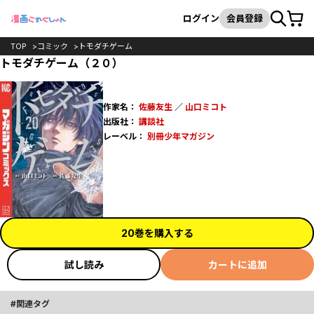
カート
検索
ログイン
会員登録
TOP
コミック
トモダチゲーム
トモダチゲーム（２０）
作家名：
佐藤友生
／
山口ミコト
出版社：
講談社
レーベル：
別冊少年マガジン
20巻を購入する
試し読み
カートに追加
関連タグ