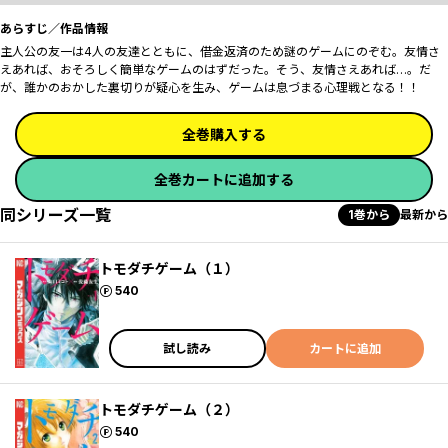
あらすじ／作品情報
主人公の友一は4人の友達とともに、借金返済のため謎のゲームにのぞむ。友情さ
えあれば、おそろしく簡単なゲームのはずだった。そう、友情さえあれば…。だ
が、誰かのおかした裏切りが疑心を生み、ゲームは息づまる心理戦となる！！
全巻購入する
全巻カートに追加する
同シリーズ一覧
1巻から
最新から
トモダチゲーム（１）
ポイント
540
試し読み
カートに追加
トモダチゲーム（２）
ポイント
540