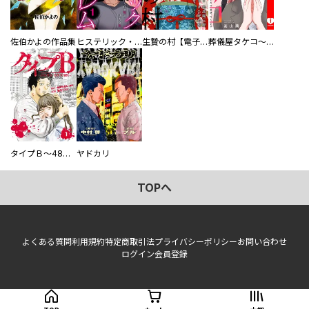
佐伯かよの作品集
ヒステリック・ハーレム～搾られる男と堕ちる女～【電子単行本版】
生贄の村【電子単行本版】
葬儀屋タケコ～あなたの最期、叶えます【電子単行本版】
タイプＢ～48時間後、致死率100％～【単話】
ヤドカリ
TOPへ
よくある質問
利用規約
特定商取引法
プライバシーポリシー
お問い合わせ
ログイン
会員登録