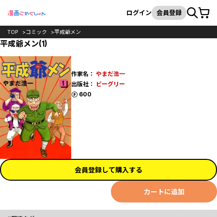
カート
検索
ログイン
会員登録
TOP
コミック
平成爺メン
平成爺メン(1)
作家名：
やまだ浩一
出版社：
ビーグリー
ポイント
600
会員登録して購入する
カートに追加