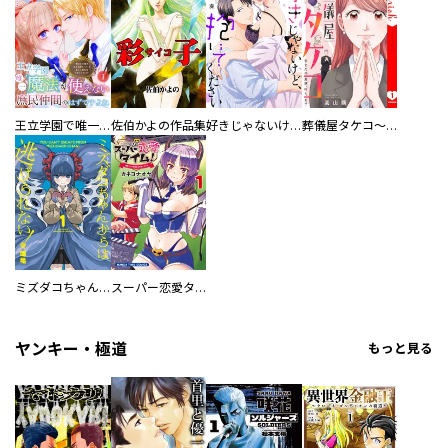
王立学園で唯一魔法が使えない庶民仲間のはずですよね～実は王子様で私を溺愛しているなんて告白はやめてください～
佐伯かよの作品集
好きじゃないけど、抱いてください【電子単行本版／特典おまけ付き】
葬儀屋タケコ～あなたの最期、叶えます【電子単行本版】
ミズダコちゃんからは逃げられない！
スーパー恋愛タイム！～現場でドＳな彼女は自宅でデレる～
ヤンキー・極道
もっと見る