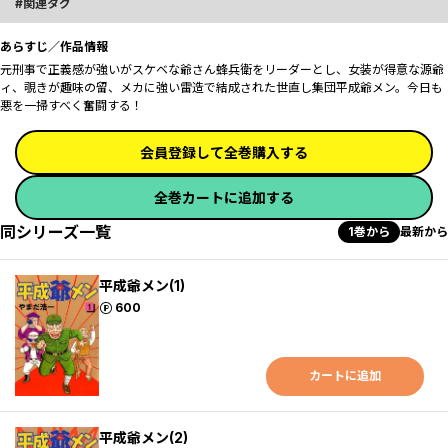
関連タグ
あらすじ／作品情報
元刑事で正義感が強いがスケベな爺さん蜂兵衛をリーダーとし、女装が得意な源爺
ィ、覗きが趣味の留、メカに強い雷造で結成された世直し集団平成爺メン。今日も
悪を一掃すべく奮闘する！
会員登録して全巻購入する
全巻カートに追加する
同シリーズ一覧
1巻から
最新から
平成爺メン(1)
ポイント
600
カートに追加
平成爺メン(2)