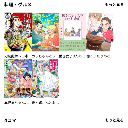
料理・グルメ
もっと見る
刀剣乱舞～日本号つれづれ酒～
カラちゃんとシトーさんと、 【分冊版】
働き女子3人のおうち晩酌
働くふたりのごほうび飯
異世界ちゃんこ～横綱目前に召喚されたんだが～ 【連載版】
僕と嫁さんとお酒の関係
4コマ
もっと見る