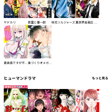
ヤドカリ
首里と優一郎
咲花ソルジャーズ
異世界金融王 ～クローネ・ゴルディオンの覇道～
委員長ですが不良になるほど恋してます！
巣づくりオメガバース
ヒューマンドラマ
もっと見る