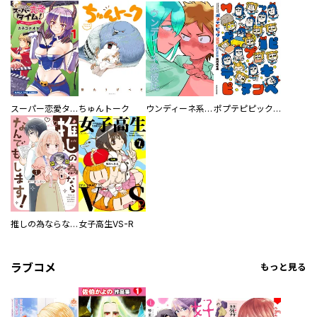
スーパー恋愛タイム！～現場でドＳな彼女は自宅でデレる～
ちゅんトーク
ウンディーネ系彼氏
ポプテピピック SEASON EIGHT
推しの為ならなんでもします！
女子高生VS-R
ラブコメ
もっと見る