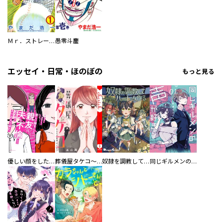
Ｍｒ．ストレート
愚零斗鏖
エッセイ・日常・ほのぼの
もっと見る
優しい顔をした親友は、夫と不倫して私の家に入り込んできた。
葬儀屋タケコ～あなたの最期、叶えます【電子単行本版】
奴隷を調教してハーレム作る
同じギルメンの声が好き