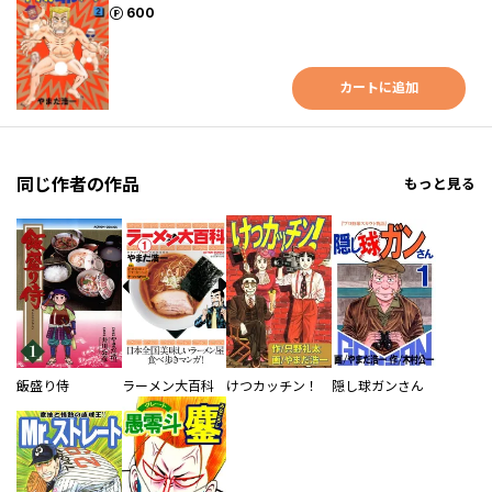
ポイント
600
カートに追加
同じ作者の作品
もっと見る
飯盛り侍
ラーメン大百科
けつカッチン！
隠し球ガンさん