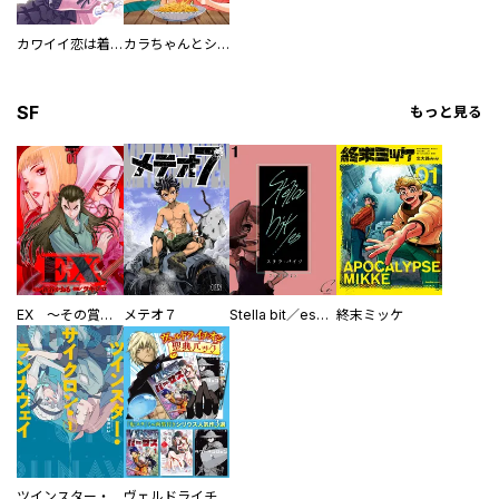
カワイイ恋は着飾らない
カラちゃんとシトーさんと、 【分冊版】
SF
もっと見る
EX ～その賞金稼ぎは、世界の出口を探す～【単行本版】
メテオ７
Stella bit／es【単話版】
終末ミッケ
ツインスター・サイクロン・ランナウェイ
ヴェルドライチオシ聖典パック 『転スラ』ミニ画集付き シリウス人気作３選