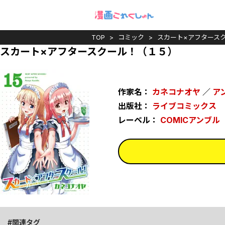
TOP
コミック
スカート×アフタース
スカート×アフタースクール！（１５）
作家名：
カネコナオヤ
／
ア
出版社：
ライブコミックス
レーベル：
COMICアンブル
関連タグ