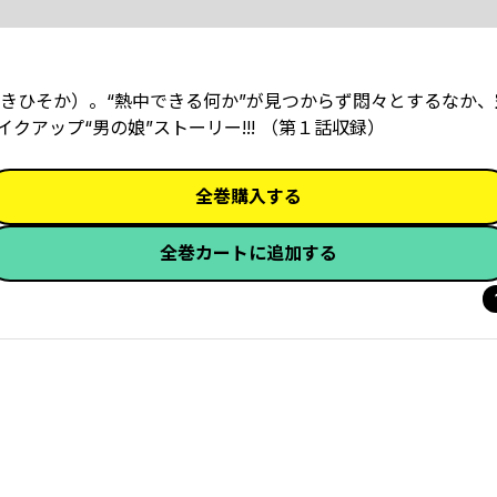
きひそか）。“熱中できる何か”が見つからず悶々とするなか、
クアップ“男の娘”ストーリー!!! （第１話収録）
全巻購入する
全巻カートに追加する