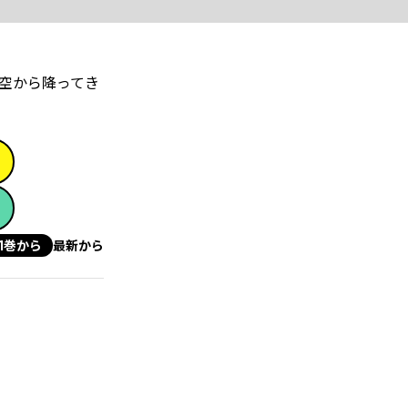
空から降ってき
1巻から
最新から