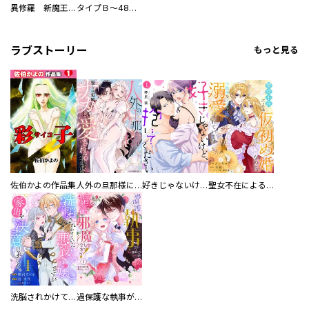
異修羅 新魔王戦争
タイプＢ～48時間後、致死率100％～【単話】
ラブストーリー
もっと見る
佐伯かよの作品集
人外の旦那様に娶られ毎晩ナカまで愛される…。アンソロジー
好きじゃないけど、抱いてください【電子単行本版／特典おまけ付き】
聖女不在による仮初め婚なのに、不器用な王太子に溺愛されています【電子単行本版／特典おまけ付き】
洗脳されかけていた悪役令嬢ですが家出を決意しました。【電子単行本版／特典おまけ付き】
過保護な執事が私の婚活を邪魔してきます！ 分冊版