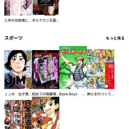
人外の旦那様に娶られ毎晩ナカまで愛される…。アンソロジー
オルクセン王国史
スポーツ
もっと見る
ＪＪＭ 女子柔道部物語 社会人編
初めての発展場 【白抜き修正版】
Base Boys 新装版
神さまのつくりかた。スーパー大合本