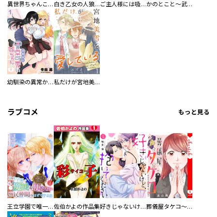
異世界ちゃんこ～横綱目前に召喚されたんだが～ 【連載版】
白き乙女の人狼（ウェアウルフ） 【連載版】
ご主人様には吸わせません！ 【連載版】
かのとこと～武蔵花町怪話譚～ 【連載版】
幼馴染の異常かわいい妹ちゃん 【連載版】
私だけが宮地美雪を愛している 【連載版】
ラブコメ
もっと見る
王立学園で唯一魔法が使えない庶民仲間のはずですよね～実は王子様で私を溺愛しているなんて告白はやめてください～
佐伯かよの作品集
好きじゃないけど、抱いてください【電子単行本版／特典おまけ付き】
葬儀屋タケコ～あなたの最期、叶えます【電子単行本版】