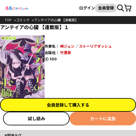
カート
検索
ログイン
会員登録
TOP
コミック
アンテイアの心臓 【連載版】
アンテイアの心臓 【連載版】１
作家名：
崎ジュン
／
ストーリアダッシュ
出版社：
竹書房
ポイント
100
会員登録して購入する
試し読み
カートに追加
関連タグ