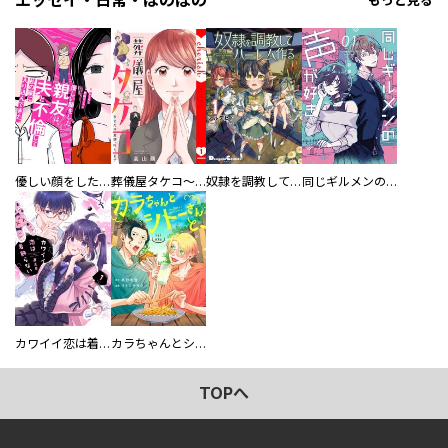
エッセイ・日常・ほのぼの
もっと見る
優しい顔をした親友は、夫と不倫して私の家に入り込んできた。
葬儀屋タケコ～あなたの最期、叶えます【電子単行本版】
奴隷を調教してハーレム作る
同じギルメンの声が好き
カワイイ恋は着飾らない
カラちゃんとシトーさんと、 【分冊版】
TOPへ