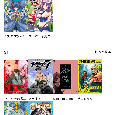
ミズダコちゃんからは逃げられない！
スーパー恋愛タイム！～現場でドＳな彼女は自宅でデレる～
SF
もっと見る
EX ～その賞金稼ぎは、世界の出口を探す～【単行本版】
メテオ７
Stella bit／es【単話版】
終末ミッケ