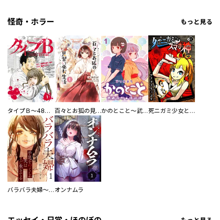
怪奇・ホラー
もっと見る
タイプＢ～48時間後、致死率100％～【単話】
百々とお狐の見習い巫女生活【単行本版】
かのとこと～武蔵花町怪話譚～ 【連載版】
死ニガミ少女とスマホ神
バラバラ夫婦～手足をなくした夫はまだ生きてる
オンナムラ