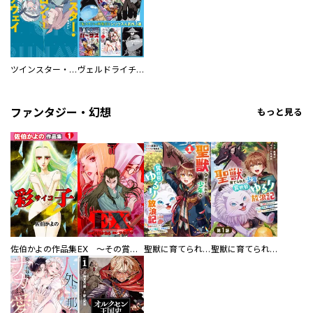
ツインスター・サイクロン・ランナウェイ
ヴェルドライチオシ聖典パック 『転スラ』ミニ画集付き シリウス人気作３選
ファンタジー・幻想
もっと見る
佐伯かよの作品集
EX ～その賞金稼ぎは、世界の出口を探す～【単行本版】
聖獣に育てられた少年の異世界ゆるり放浪記～神様からもらったチート魔法で、仲間たちとスローライフを満喫中～
聖獣に育てられた少年の異世界ゆるり放浪記～神様からもらったチート魔法で、仲間たちとスローライフを満喫中～【分冊版】