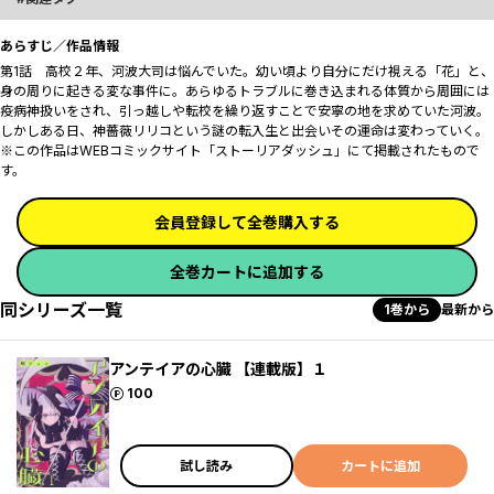
あらすじ／作品情報
第1話 高校２年、河波大司は悩んでいた。幼い頃より自分にだけ視える「花」と、
身の周りに起きる変な事件に。あらゆるトラブルに巻き込まれる体質から周囲には
疫病神扱いをされ、引っ越しや転校を繰り返すことで安寧の地を求めていた河波。
しかしある日、神薔薇リリコという謎の転入生と出会いその運命は変わっていく――。
※この作品はWEBコミックサイト「ストーリアダッシュ」にて掲載されたもので
す。
会員登録して全巻購入する
全巻カートに追加する
同シリーズ一覧
1巻から
最新から
アンテイアの心臓 【連載版】１
ポイント
100
試し読み
カートに追加