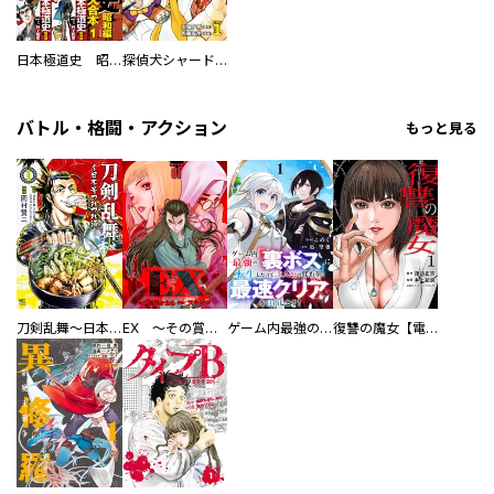
日本極道史 昭和編 スーパー大合本
探偵犬シャードック（新装版）
バトル・格闘・アクション
もっと見る
刀剣乱舞～日本号つれづれ酒～
EX ～その賞金稼ぎは、世界の出口を探す～【単行本版】
ゲーム内最強の『裏ボス』に転生したので、主人公の代わりに最速クリアを目指します！【電子単行本版】
復讐の魔女【電子単行本版】