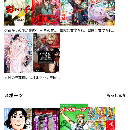
佐伯かよの作品集
EX ～その賞金稼ぎは、世界の出口を探す～【単行本版】
聖獣に育てられた少年の異世界ゆるり放浪記～神様からもらったチート魔法で、仲間たちとスローライフを満喫中～
聖獣に育てられた少年の異世界ゆるり放浪記～神様からもらったチート魔法で、仲間たちとスローライフを満喫中～【分冊版】
人外の旦那様に娶られ毎晩ナカまで愛される…。アンソロジー
オルクセン王国史
スポーツ
もっと見る