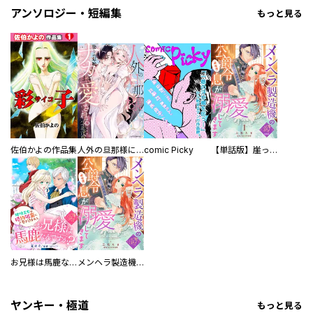
アンソロジー・短編集
もっと見る
佐伯かよの作品集
人外の旦那様に娶られ毎晩ナカまで愛される…。アンソロジー
comic Picky
【単話版】崖っぷち令嬢ですが、意地と策略で幸せになります！シリーズ
お兄様は馬鹿なんですか？～地味王女は婚約破棄に巻き込まれる～
メンヘラ製造機の公爵令息（過保護）が溺愛してきます
ヤンキー・極道
もっと見る