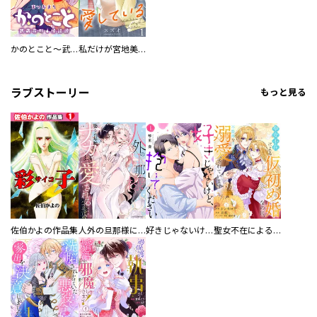
かのとこと～武蔵花町怪話譚～ 【連載版】
私だけが宮地美雪を愛している 【連載版】
ラブストーリー
もっと見る
佐伯かよの作品集
人外の旦那様に娶られ毎晩ナカまで愛される…。アンソロジー
好きじゃないけど、抱いてください【電子単行本版／特典おまけ付き】
聖女不在による仮初め婚なのに、不器用な王太子に溺愛されています【電子単行本版／特典おまけ付き】