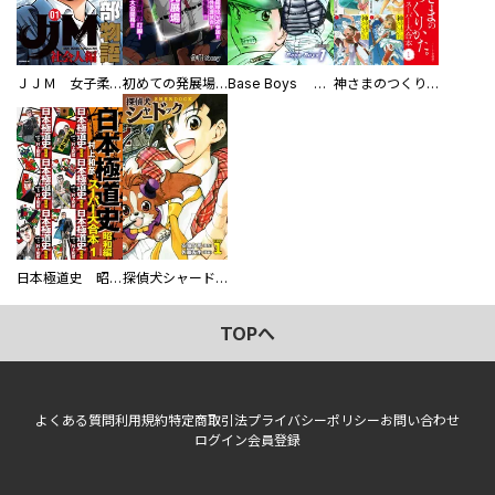
ＪＪＭ 女子柔道部物語 社会人編
初めての発展場 【白抜き修正版】
Base Boys 新装版
神さまのつくりかた。スーパー大合本
日本極道史 昭和編 スーパー大合本
探偵犬シャードック（新装版）
TOPへ
よくある質問
利用規約
特定商取引法
プライバシーポリシー
お問い合わせ
ログイン
会員登録