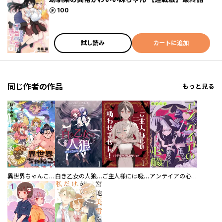
ポイント
100
試し読み
カートに追加
同じ作者の作品
もっと見る
異世界ちゃんこ～横綱目前に召喚されたんだが～ 【連載版】
白き乙女の人狼（ウェアウルフ） 【連載版】
ご主人様には吸わせません！ 【連載版】
アンテイアの心臓 【連載版】