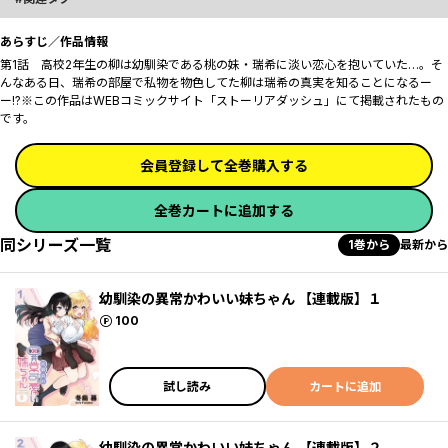
あらすじ／作品情報
第1話 高校2年生の柳は幼馴染である桃の妹・瑞希に淡い恋心を抱いていた…。そ
んなある日、瑞希の部屋で私物を物色してた柳は瑞希の真実を知ることになるー
ー!?※この作品はWEBコミックサイト「ストーリアダッシュ」にて掲載されたもの
です。
会員登録して全巻購入する
全巻カートに追加する
同シリーズ一覧
1巻から
最新から
幼馴染の異常かわいい妹ちゃん 【連載版】１
ポイント
100
試し読み
カートに追加
幼馴染の異常かわいい妹ちゃん 【連載版】２