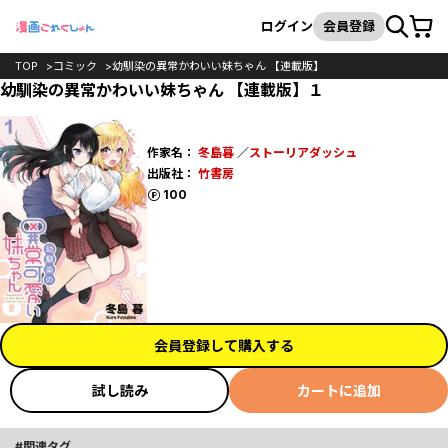
カート
検索
ログイン
会員登録
TOP
コミック
幼馴染の異常かわいい妹ちゃん 【連載版】
幼馴染の異常かわいい妹ちゃん 【連載版】１
作家名：
冬島暮
／
ストーリアダッシュ
出版社：
竹書房
ポイント
100
会員登録して購入する
試し読み
カートに追加
関連タグ