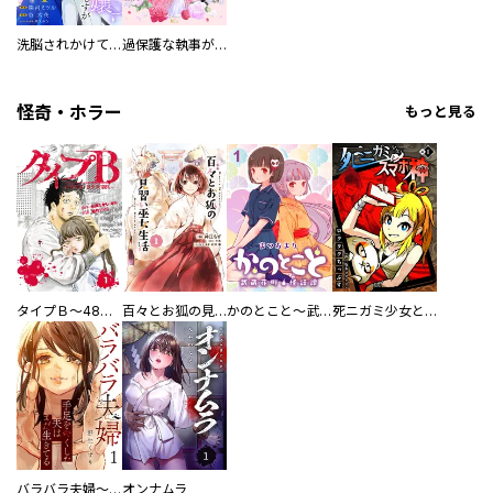
洗脳されかけていた悪役令嬢ですが家出を決意しました。【電子単行本版／特典おまけ付き】
過保護な執事が私の婚活を邪魔してきます！ 分冊版
怪奇・ホラー
もっと見る
タイプＢ～48時間後、致死率100％～【単話】
百々とお狐の見習い巫女生活【単行本版】
かのとこと～武蔵花町怪話譚～ 【連載版】
死ニガミ少女とスマホ神
バラバラ夫婦～手足をなくした夫はまだ生きてる
オンナムラ