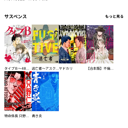
サスペンス
もっと見る
タイプＢ～48時間後、致死率100％～【単話】
逃亡者～アスクレピオスの杖～
ヤドカリ
【合本版】不倫処刑
特命係長 只野仁ファイナル 愛蔵版
青き炎