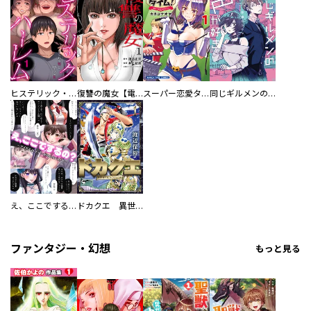
ヒステリック・ハーレム～搾られる男と堕ちる女～【電子単行本版】
復讐の魔女【電子単行本版】
スーパー恋愛タイム！～現場でドＳな彼女は自宅でデレる～
同じギルメンの声が好き
え、ここでするの？ アイドルのファンが知らない日常
ドカクエ 異世界ドカコッククエスト
ファンタジー・幻想
もっと見る