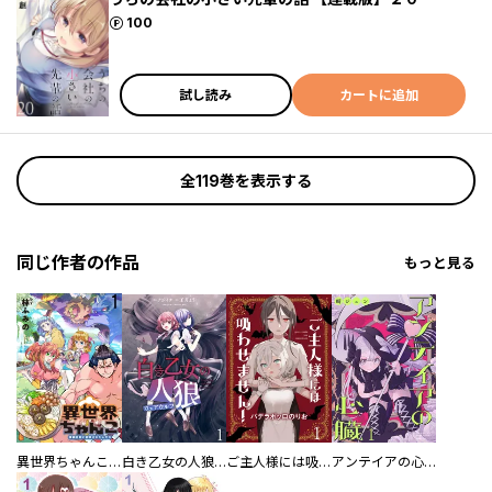
ポイント
100
試し読み
カートに追加
全119巻を表示する
同じ作者の作品
もっと見る
異世界ちゃんこ～横綱目前に召喚されたんだが～ 【連載版】
白き乙女の人狼（ウェアウルフ） 【連載版】
ご主人様には吸わせません！ 【連載版】
アンテイアの心臓 【連載版】