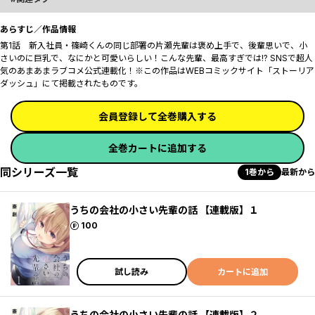
あらすじ／作品情報
第1話 新入社員・篠崎くんの同じ部署の片瀬先輩は褒め上手で、後輩思いで、小
さいのに巨乳で、なにかと可愛いらしい！こんな先輩、最高すぎでは!? SNSで超人
気のあまあまラブコメ公式連載化！※この作品はWEBコミックサイト「ストーリア
ダッシュ」にて掲載されたものです。
会員登録して全巻購入する
全巻カートに追加する
同シリーズ一覧
1巻から
最新から
うちの会社の小さい先輩の話 【連載版】１
ポイント
100
試し読み
カートに追加
うちの会社の小さい先輩の話 【連載版】２