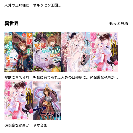
人外の旦那様に娶られ毎晩ナカまで愛される…。アンソロジー
オルクセン王国史
異世界
もっと見る
聖獣に育てられた少年の異世界ゆるり放浪記～神様からもらったチート魔法で、仲間たちとスローライフを満喫中～
聖獣に育てられた少年の異世界ゆるり放浪記～神様からもらったチート魔法で、仲間たちとスローライフを満喫中～【分冊版】
人外の旦那様に娶られ毎晩ナカまで愛される…。アンソロジー
過保護な執事が私の婚活を邪魔してきます！ 分冊版
過保護な執事が私の婚活を邪魔してきます！
ヤマ台国