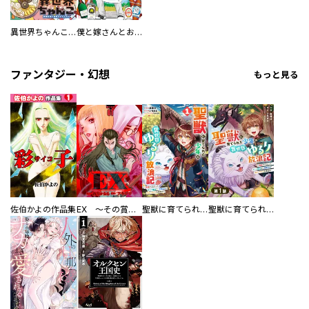
異世界ちゃんこ～横綱目前に召喚されたんだが～ 【連載版】
僕と嫁さんとお酒の関係
ファンタジー・幻想
もっと見る
佐伯かよの作品集
EX ～その賞金稼ぎは、世界の出口を探す～【単行本版】
聖獣に育てられた少年の異世界ゆるり放浪記～神様からもらったチート魔法で、仲間たちとスローライフを満喫中～
聖獣に育てられた少年の異世界ゆるり放浪記～神様からもらったチート魔法で、仲間たちとスローライフを満喫中～【分冊版】