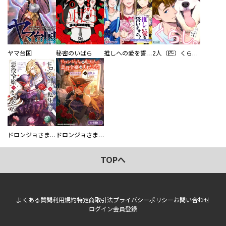
ヤマ台国
秘密のいばら
推しへの愛を誓いますか？～アラサー女子、推しは逃げぬが人生逃げる～
2人（匹）くらし。
ドロンジョさまは転生しても悪役令嬢のままだった
ドロンジョさまは転生しても悪役令嬢のままだった【分冊版】
TOPへ
よくある質問
利用規約
特定商取引法
プライバシーポリシー
お問い合わせ
ログイン
会員登録