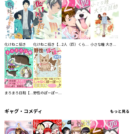
化けねこ招き
化けねこ招き【描きおろし付合冊版】
2人（匹）くらし。
小さな瞳 大きな鼓動
まろまろ日和【豪華版】
野性のぽーぽー【豪華版】
ギャグ・コメディ
もっと見る