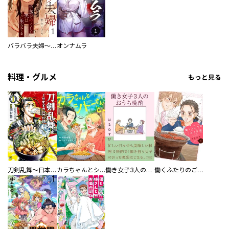
バラバラ夫婦～手足をなくした夫はまだ生きてる
オンナムラ
料理・グルメ
もっと見る
刀剣乱舞～日本号つれづれ酒～
カラちゃんとシトーさんと、 【分冊版】
働き女子3人のおうち晩酌
働くふたりのごほうび飯