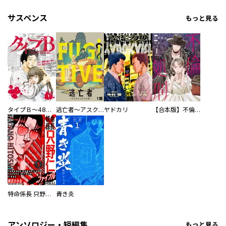
サスペンス
もっと見る
タイプＢ～48時間後、致死率100％～【単話】
逃亡者～アスクレピオスの杖～
ヤドカリ
【合本版】不倫処刑
特命係長 只野仁ファイナル 愛蔵版
青き炎
アンソロジー・短編集
もっと見る