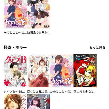
かのとこと～武蔵花町怪話譚～ 【連載版】
幼馴染の異常かわいい妹ちゃん 【連載版】
怪奇・ホラー
もっと見る
タイプＢ～48時間後、致死率100％～【単話】
百々とお狐の見習い巫女生活【単行本版】
かのとこと～武蔵花町怪話譚～ 【連載版】
死ニガミ少女とスマホ神