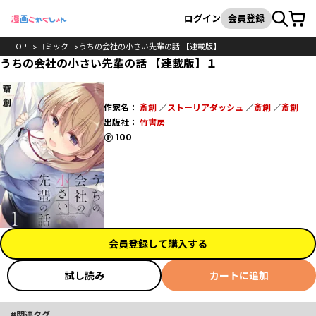
カート
検索
ログイン
会員登録
TOP
コミック
うちの会社の小さい先輩の話 【連載版】
うちの会社の小さい先輩の話 【連載版】１
作家名：
斎創
／
ストーリアダッシュ
／
斎創
／
斎創
出版社：
竹書房
ポイント
100
会員登録して購入する
試し読み
カートに追加
関連タグ