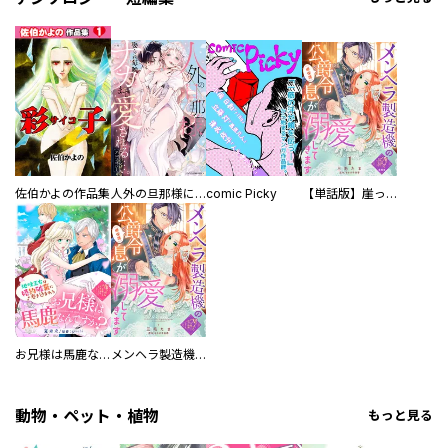
佐伯かよの作品集
人外の旦那様に娶られ毎晩ナカまで愛される…。アンソロジー
comic Picky
【単話版】崖っぷち令嬢ですが、意地と策略で幸せになります！シリーズ
お兄様は馬鹿なんですか？～地味王女は婚約破棄に巻き込まれる～
メンヘラ製造機の公爵令息（過保護）が溺愛してきます
動物・ペット・植物
もっと見る