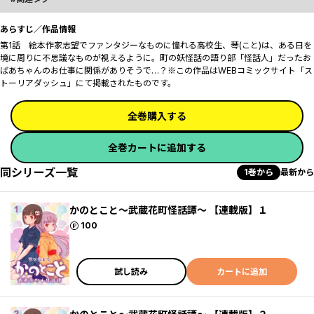
あらすじ／作品情報
第1話 絵本作家志望でファンタジーなものに憧れる高校生、琴(こと)は、ある日を
境に周りに不思議なものが視えるように。町の妖怪話の語り部「怪話人」だったお
ばあちゃんのお仕事に関係がありそうで…？※この作品はWEBコミックサイト「ス
トーリアダッシュ」にて掲載されたものです。
全巻購入する
全巻カートに追加する
同シリーズ一覧
1巻から
最新から
かのとこと～武蔵花町怪話譚～ 【連載版】１
ポイント
100
試し読み
カートに追加