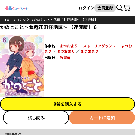
カート
検索
ログイン
会員登録
TOP
コミック
かのとこと～武蔵花町怪話譚～ 【連載版】
かのとこと～武蔵花町怪話譚～ 【連載版】８
作家名：
まつおまり
／
ストーリアダッシュ
／
まつお
まり
／
まつおまり
／
まつおまり
出版社：
竹書房
8巻を購入する
試し読み
カートに追加
関連タグ