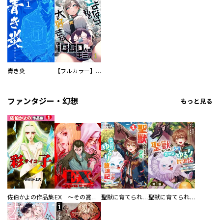
青き炎
【フルカラー】さよなら、私の大好きな１０００人のキミ。
ファンタジー・幻想
もっと見る
佐伯かよの作品集
EX ～その賞金稼ぎは、世界の出口を探す～【単行本版】
聖獣に育てられた少年の異世界ゆるり放浪記～神様からもらったチート魔法で、仲間たちとスローライフを満喫中～
聖獣に育てられた少年の異世界ゆるり放浪記～神様からもらったチート魔法で、仲間たちとスローライフを満喫中～【分冊版】