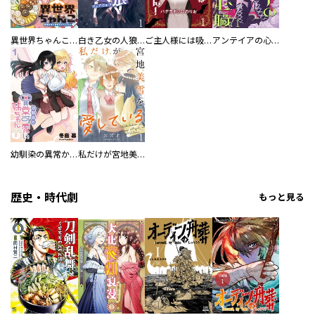
異世界ちゃんこ～横綱目前に召喚されたんだが～ 【連載版】
白き乙女の人狼（ウェアウルフ） 【連載版】
ご主人様には吸わせません！ 【連載版】
アンテイアの心臓 【連載版】
幼馴染の異常かわいい妹ちゃん 【連載版】
私だけが宮地美雪を愛している 【連載版】
歴史・時代劇
もっと見る