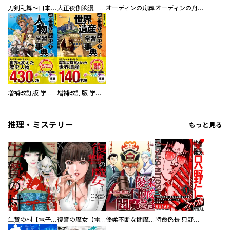
刀剣乱舞～日本号つれづれ酒～
大正夜伽浪漫 －金曜日の花嫁—
オーディンの舟葬
オーディンの舟葬 分冊版
増補改訂版 学研まんが NEW世界の歴史 別巻 人物学習事典
増補改訂版 学研まんが NEW世界の歴史 別巻 世界遺産学習事典
推理・ミステリー
もっと見る
生贄の村【電子単行本版】
復讐の魔女【電子単行本版】
優柔不断な閻魔さま
特命係長 只野仁ファイナル 愛蔵版